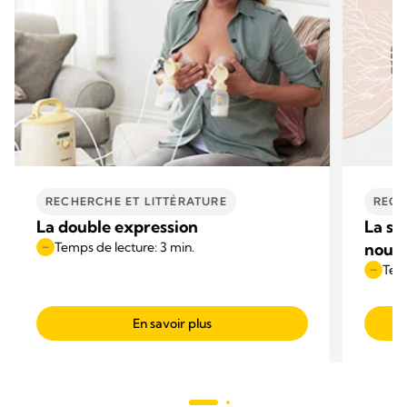
RECHERCHE ET LITTÉRATURE
RECH
La double expression
La sc
Temps de lecture: 3 min.
nourr
Temp
En savoir plus