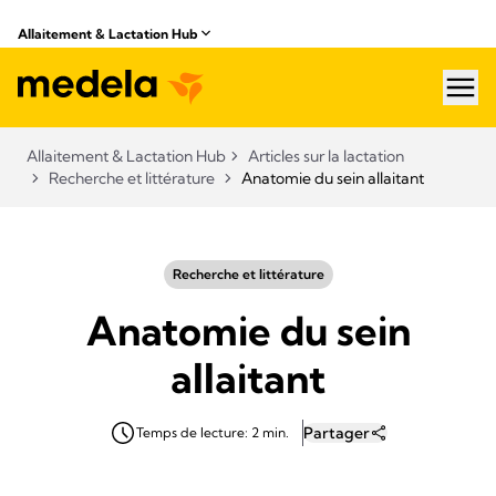
Allaitement & Lactation Hub​
hea
Allaitement & Lactation Hub​
Articles sur la lactation
Recherche et littérature
Anatomie du sein allaitant
Recherche et littérature
Anatomie du sein
allaitant
Partager
Temps de lecture: 2 min.