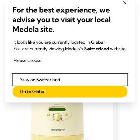
of 21 fully lactating women ...
For the best experience, we
Ramsay DT, Kent JC, Hartmann RA and Hartmann PE (2005)
advise you to visit your local
Journal of anatomy, 206:525-534
Medela site.
It looks like you are currently located in
Global
.
You are currently viewing Medela’s
Switzerland
website.
PRODUITS ASSOCIÉS
Please choose:
Stay on Switzerland
Go to Global