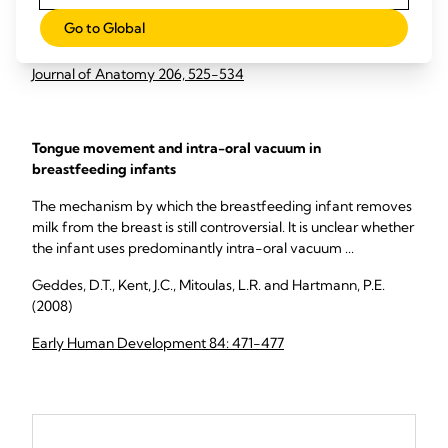
of 21 fully lactating women ...
Go to Global
Ramsay DT, Kent JC, Hartmann RA and Hartmann PE (2005)
Journal of Anatomy 206, 525-534
Tongue movement and intra-oral vacuum in
breastfeeding infants
The mechanism by which the breastfeeding infant removes
milk from the breast is still controversial. It is unclear whether
the infant uses predominantly intra-oral vacuum ...
Geddes, D.T., Kent, J.C., Mitoulas, L.R. and Hartmann, P.E.
(2008)
Early Human Development 84: 471-477