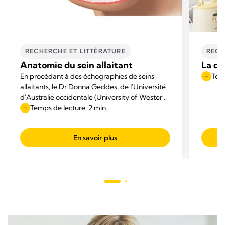
RECHERCHE ET LITTÉRATURE
RECH
Anatomie du sein allaitant
La do
En procédant à des échographies de seins
Temp
allaitants, le Dr Donna Geddes, de l'Université
d'Australie occidentale (University of Western
Australia), s'est mise à remettre en cause les
Temps de lecture: 2 min.
modèles anatomiques tels qu'ils étaient
représentés dans les manuels.
En savoir plus