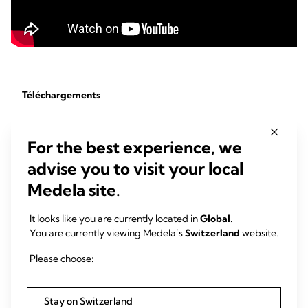
Téléchargements
Recherches de Wooldridge sur la succion chez le nourrisson
(pdf)
For the best experience, we
Manuel sur la science de la succion chez le nourrisson (pdf)
advise you to visit your local
Medela site.
Extraits d'études
It looks like you are currently located in
Global
.
You are currently viewing Medela’s
Switzerland
website.
Anatomy of the lactating human breast redefined with
ultrasound imaging
Please choose:
The aim of this study was to use ultrasound imaging to re-
investigate the anatomy of the lactating breast. The breasts
Stay on Switzerland