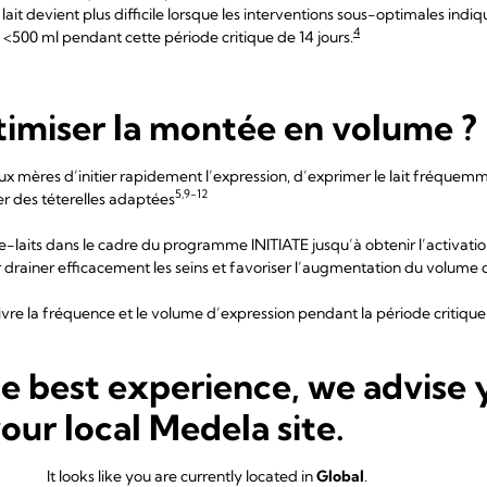
 lait devient plus difficile lorsque les interventions sous-optimales indi
4
t <500 ml pendant cette période critique de 14 jours.
miser la montée en volume ?
 mères d’initier rapidement l’expression, d’exprimer le lait fréquemm
5,9-12
er des téterelles adaptées
e-laits dans le cadre du programme INITIATE jusqu’à obtenir l’activation
iner efficacement les seins et favoriser l’augmentation du volume de
e la fréquence et le volume d’expression pendant la période critique 
he best experience, we advise 
ectifs minimaux en matière de montée en volume pour leur permettre
your local Medela site.
ormation régulière sur les bonnes pratiques en matière d'allaitement 
It looks like you are currently located in
Global
.