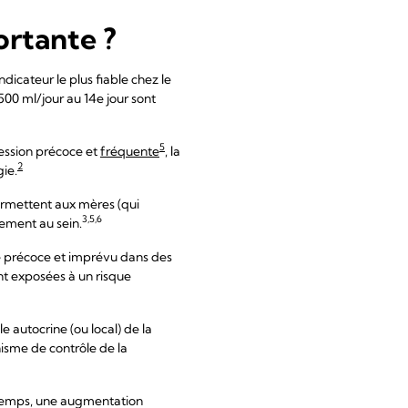
ortante ?
dicateur le plus fiable chez le
00 ml/jour au 14e jour sont
5
ession précoce et
fréquente
, la
2
gie.
ermettent aux mères (qui
3,5,6
vement au sein.
e précoce et imprévu dans des
nt exposées à un risque
 autocrine (ou local) de la
anisme de contrôle de la
 temps, une augmentation