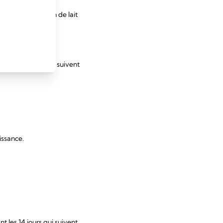
n de la production de lait
s les 14 jours qui suivent
issance.
 les 14 jours qui suivent