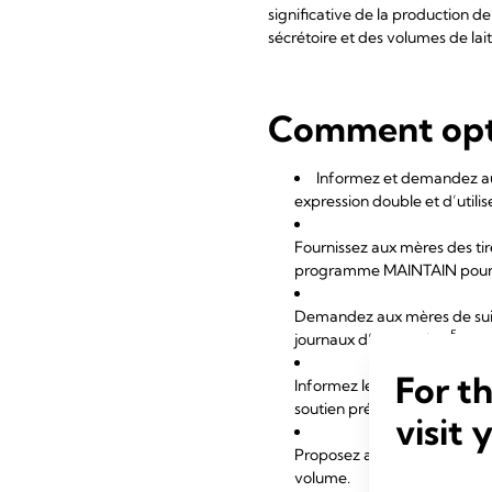
significative de la production de
sécrétoire et des volumes de lai
Comment opti
Informez et demandez aux
expression double et d’utilis
Fournissez aux mères des tir
programme MAINTAIN pour dra
Demandez aux mères de suivr
5
journaux d’expression.
For t
Informez les mères des obj
4
soutien précoce.
visit 
Proposez au personnel une f
volume.