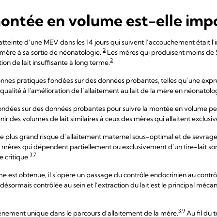
ontée en volume est-elle imp
teinte d’une MEV dans les 14 jours qui suivent l’accouchement était l'in
2
sa mère à sa sortie de néonatologie.
Les mères qui produisent moins de 5
2
on de lait insuffisante à long terme.
onnes pratiques fondées sur des données probantes, telles qu’une expr
ualité à l'amélioration de l’allaitement au lait de la mère en néonatolo
 fondées sur des données probantes pour suivre la montée en volume p
nir des volumes de lait similaires à ceux des mères qui allaitent exclusi
le plus grand risque d’allaitement maternel sous-optimal et de sevrag
 mères qui dépendent partiellement ou exclusivement d’un tire-lait so
3,7
 critique.
 est obtenue, il s’opère un passage du contrôle endocrinien au contrôle
t désormais contrôlée au sein et l’extraction du lait est le principal méc
3,9
nement unique dans le parcours d'allaitement de la mère.
Au fil du