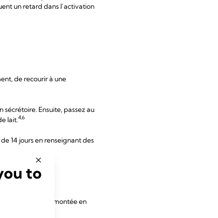
quent un retard dans l’activation
ent, de recourir à une
 sécrétoire. Ensuite, passez au
4,6
 lait.
de 14 jours en renseignant des
you to
 de demander un
pour favoriser une montée en