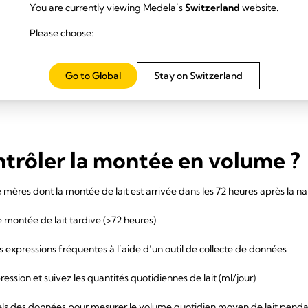
You are currently viewing Medela’s
Switzerland
website.
 informez les mères sur le fait que la montée en volume et l’augmentatio
Please choose:
13
s de lait supérieurs aux besoins réels du nourrisson.
5,10,13
’examen des journaux d’expression.
Go to Global
Stay on Switzerland
 spécialiste de l'allaitement si les mères n’expriment pas ≥ 500 ml dan
rôler la montée en volume ?
mères dont la montée de lait est arrivée dans les 72 heures après la na
e montée de lait tardive (>72 heures).
s expressions fréquentes à l’aide d’un outil de collecte de données
ession et suivez les quantités quotidiennes de lait (ml/jour)
ls des données pour mesurer le volume quotidien moyen de lait pendant