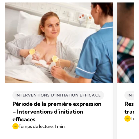
INTERVENTIONS D’INITIATION EFFICACE
INTE
Période de la première expression
Resso
– Interventions d’initiation
trans
efficaces
Temp
Temps de lecture: 1 min.