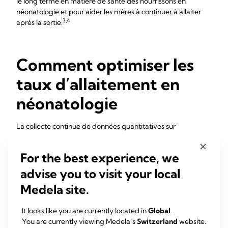
le long terme en matière de santé des nourrissons en
néonatologie et pour aider les mères à continuer à allaiter
3,4
après la sortie.
Comment optimiser les
taux d’allaitement en
néonatologie
La collecte continue de données quantitatives sur
l’allaitement en néonatologie après la sortie de l’hôpital
permet aux professionnels de santé de se concentrer sur le
For the best experience, we
lait de la mère :
advise you to visit your local
De faibles taux d’allaitement exclusif/de lait de la mère à la
Medela site.
sortie de l’hôpital et à des moments ultérieurs peuvent
indiquer des soins d'allaotement sous-optimaux pendant le
2
séjour à l’hôpital
et aider le groupe de travail à discuter des
It looks like you are currently located in
Global
.
points à améliorer et à mettre en œuvre des changements
You are currently viewing Medela’s
Switzerland
website.