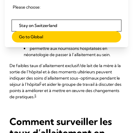
5
de pratiques.
Please choose:
5
fournir un soutien proactif continu à l'allaitement
vérifier les interventions de l’hôpital pour aider les
mères en néonatologie à :
Stay on Switzerland
initier, amplifier et maintenir efficacement la
Go to Global
production de lait
permettre aux nourrissons hospitalisés en
néonatologie de passer à l’allaitement au sein.
De faibles taux d’allaitement exclusif/de lait de la mère à la
sortie de l’hôpital et à des moments ultérieurs peuvent
indiquer des soins d'allaitement sous-optimaux pendant le
1
séjour à l’hôpital
et aider le groupe de travail à discuter des
points à améliorer et à mettre en œuvre des changements
5
de pratiques.
Comment surveiller les
taux d’allaitement en