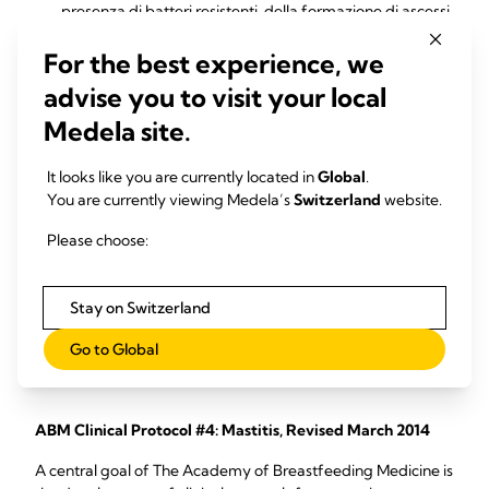
presenza di batteri resistenti, della formazione di ascessi
o di altri problemi al seno
For the best experience, we
advise you to visit your local
Abstract degli studi
Medela site.
A descriptive study of mastitis in Australian
It looks like you are currently located in
Global
.
breastfeeding women: incidence and determinants
You are currently viewing Medela’s
Switzerland
website.
Mastitis is one of the most common problems experienced
Please choose:
by women who are breastfeeding. Mastitis is an
inflammation of breast tissue, which may or may ...
Stay on Switzerland
Amir LH, Forster DA , Lumley J, McLachlan H (2007)
Go to Global
BMC Public Health. 7:62
ABM Clinical Protocol #4: Mastitis, Revised March 2014
A central goal of The Academy of Breastfeeding Medicine is