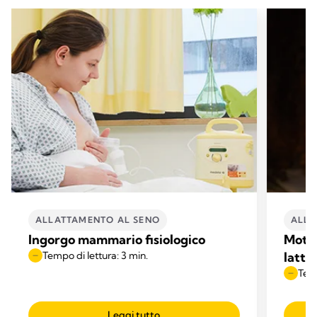
ALLATTAMENTO AL SENO
ALLA
Ingorgo mammario fisiologico
Motiv
Tempo di lettura: 3 min.
latte
Temp
Leggi tutto