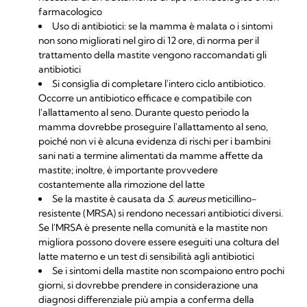
farmacologico
Uso di antibiotici: se la mamma è malata o i sintomi
non sono migliorati nel giro di 12 ore, di norma per il
trattamento della mastite vengono raccomandati gli
antibiotici
Si consiglia di completare l'intero ciclo antibiotico.
Occorre un antibiotico efficace e compatibile con
l'allattamento al seno. Durante questo periodo la
mamma dovrebbe proseguire l'allattamento al seno,
poiché non vi è alcuna evidenza di rischi per i bambini
sani nati a termine alimentati da mamme affette da
mastite; inoltre, è importante provvedere
costantemente alla rimozione del latte
Se la mastite è causata da
S. aureus
meticillino-
resistente (MRSA) si rendono necessari antibiotici diversi.
Se l'MRSA è presente nella comunità e la mastite non
migliora possono dovere essere eseguiti una coltura del
latte materno e un test di sensibilità agli antibiotici
Se i sintomi della mastite non scompaiono entro pochi
giorni, si dovrebbe prendere in considerazione una
diagnosi differenziale più ampia a conferma della