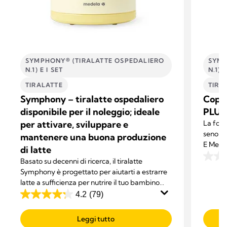
SYMPHONY® (TIRALATTE OSPEDALIERO
SYMP
N.1) E I SET
N.1) E
TIRALATTE
TIRA
Symphony – tiralatte ospedaliero
Coppe
disponibile per il noleggio; ideale
PLUS
per attivare, sviluppare e
La form
seno so
mantenere una buona produzione
E Medel
di latte
Persona
Basato su decenni di ricerca, il tiralatte
0.0
queste 
Symphony è progettato per aiutarti a estrarre
su
latte a sufficienza per nutrire il tuo bambino
5
esclusivamente con latte umano.
4.2
(79)
stelle.
4.2
su
Leggi tutto
5