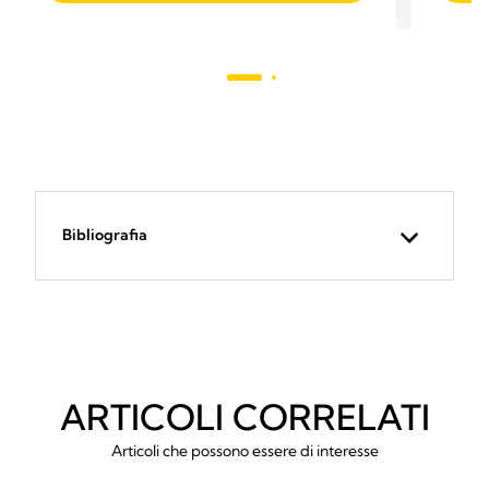
stelle.
79
recensioni
Bibliografia
ARTICOLI CORRELATI
Articoli che possono essere di interesse