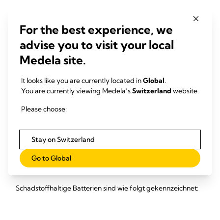
For the best experience, we
advise you to visit your local
Medela site.
Das Symbol der durchgestrichenen Mülltonne auf dem
Produkt, der Gebrauchsanweisung oder auf der
Verpackung veranschaulicht Ihnen, dass elektrische und
It looks like you are currently located in
Global
.
elektronische Altgeräte getrennt und nicht über den
You are currently viewing Medela’s
Switzerland
website.
gewöhnlichen Haushaltsabfall zu entsorgen sind.
Please choose:
Zugleich besteht die Pflicht, Altbatterien und
Altakkumulatoren, die nicht vom Altgerät umschlossen sind,
Stay on Switzerland
vor der Abgabe an einer Sammelstelle vom Altgerät
Go to Global
zerstörungsfrei zu trennen und getrennt zu entsorgen.
Schadstoffhaltige Batterien sind wie folgt gekennzeichnet: