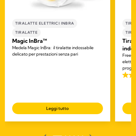
TIRALATTE ELETTRICI INBRA
TIRA
TIRALATTE
TIRA
Magic InBra™
Tiral
Medela Magic InBra: il tiralatte indossabile
indos
delicato per prestazioni senza pari
Freest
elettri
progett
latte m
4.1
su
5
stelle.
794
Leggi tutto
recen