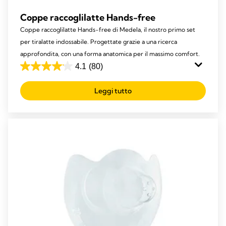
Coppe raccoglilatte Hands-free
Coppe raccoglilatte Hands-free di Medela, il nostro primo set
per tiralatte indossabile. Progettate grazie a una ricerca
approfondita, con una forma anatomica per il massimo comfort.
4.1
(80)
4.1
su
Leggi tutto
5
stelle.
80
recensioni