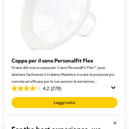
Coppa per il seno PersonalFit Flex
Grazie alla nuova coppa per il seno PersonalFit Flex™, puoi
adattare facilmente il tiralatte Medela e trovare la posizione più
comoda ed efficace per le tue sessioni di estrazione,
indipendentemente dai cambiamenti del tuo seno.
4.2
(278)
4.2
su
Leggi tutto
5
stelle.
278
recensioni