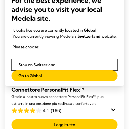
For the best experience, we
advise you to visit your local
Medela site.
It looks like you are currently located in
Global
.
You are currently viewing Medela’s
Switzerland
website.
Please choose:
Stay on Switzerland
Go to Global
Connettore PersonalFit Flex™
Grazie al nostro nuovo connettore PersonalFit Flex™, puoi
estrarre in una posizione più reclinata e confortevole.
4.1
(166)
4.1
su
Leggi tutto
5