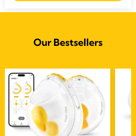
stelle.
166
recensioni
Our Bestsellers