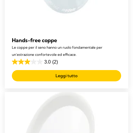
Hands-free coppe
Le coppe per il seno hanno un ruolo fondamentale per
un'estrazione confortevole ed efficace.
3.0
(2)
3.0
su
Leggi tutto
5
stelle.
2
recensioni