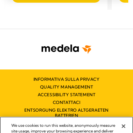
5
5
stelle.
stelle.
80
80
recensioni
recens
INFORMATIVA SULLA PRIVACY
QUALITY MANAGEMENT
ACCESSIBILITY STATEMENT
CONTATTACI
ENTSORGUNG ELEKTRO ALTGERAETEN
BATTERIEN
DICHIARAZIONE DI ACCESSIBILITÀ
We use cookies to run this website, anonymously measure
site usage, improve your browsing experience and deliver