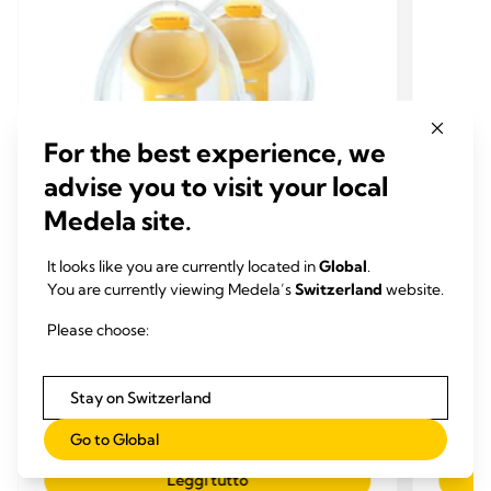
For the best experience, we
advise you to visit your local
Medela site.
It looks like you are currently located in
Global
.
HANDS-FREE SET
HAND
You are currently viewing Medela’s
Switzerland
website.
ACCESSORI EXTRA TIRALATTE​
ACCE
Coppe raccoglilatte Hands-free
Coppe
Please choose:
Coppe raccoglilatte Hands-free di Medela, il
Coppe r
nostro primo set per tiralatte indossabile.
nostro 
Stay on Switzerland
Progettate grazie a una ricerca approfondita,
Progett
con una
forma anatomica
per il massimo
con un
4.1
(80)
4.1
4.1
Go to Global
comfort
.
comfor
su
su
Leggi tutto