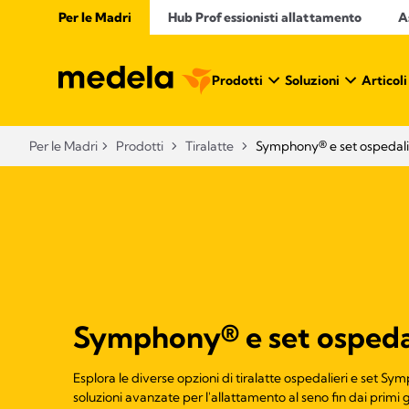
Per le Madri
Hub Professionisti allattamento​
A
Prodotti
Soluzioni
Articoli
Per le Madri
Prodotti
Tiralatte
Symphony® e set ospedali
Symphony® e set ospedal
Esplora le diverse opzioni di tiralatte ospedalieri e set S
soluzioni avanzate per l'allattamento al seno fin dai primi g