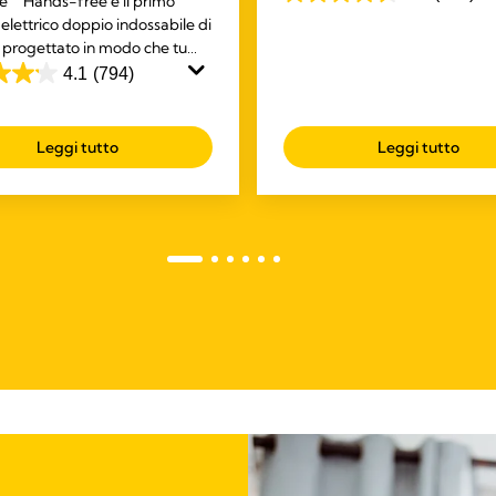
le
Hands-free è il primo
4.6
Purelan™ offre un rapido solli
e elettrico doppio indossabile di
su
capezzoli dolenti e pelle secca
 progettato in modo che tu
5
trarre il latte mentre ti dedichi
4.1
(794)
stelle.
attività.
334
recensioni
Leggi tutto
Leggi tutto
ioni