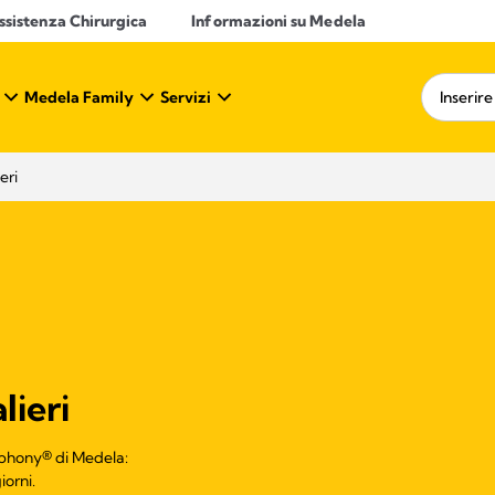
ssistenza Chirurgica
Informazioni su Medela
Medela Family
Servizi
eri
ieri
ymphony® di Medela:
iorni.