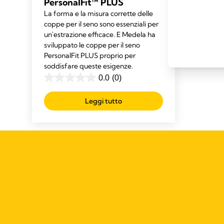
PersonalFit™ PLUS
La forma e la misura corrette delle
coppe per il seno sono essenziali per
un'estrazione efficace. E Medela ha
sviluppato le coppe per il seno
PersonalFit PLUS proprio per
soddisfare queste esigenze.
0.0
(0)
0.0
su
Leggi tutto
5
stelle.