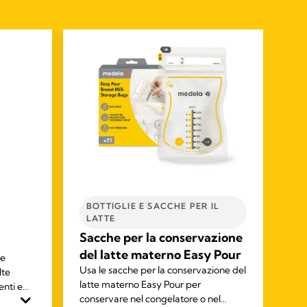
BOTTIGLIE E SACCHE PER IL
P
LATTE​
Sa
Sacche per la conservazione
Cl
del latte materno Easy Pour
me
Le 
Usa le sacche per la conservazione del
lte
rap
latte materno Easy Pour per
nti e
san
conservare nel congelatore o nel
lina
tua 