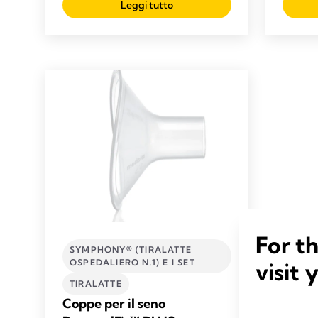
79
Leggi tutto
recensioni
For t
SYMPHONY® (TIRALATTE
OSPEDALIERO N.1) E I SET
visit 
TIRALATTE
Coppe per il seno