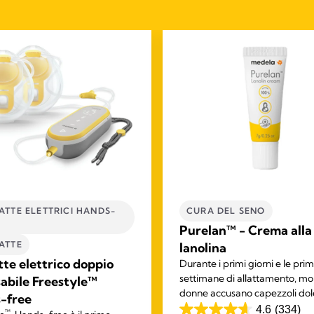
ATTE ELETTRICI HANDS-
CURA DEL SENO
Purelan™ - Crema alla
ATTE
lanolina
tte elettrico doppio
Durante i primi giorni e le pri
settimane di allattamento, mo
sabile Freestyle™
donne accusano capezzoli dole
-free
pelle secca. La crema alla lano
4.6
(334)
™