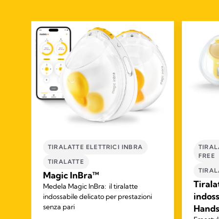
E
TIRALATTE ELETTRICI INBRA
TIRAL
FREE
TIRALATTE
TIRAL
Magic InBra™
Tirala
Medela Magic InBra: il tiralatte
r
indos
indossabile delicato per prestazioni
o
senza pari
Hands