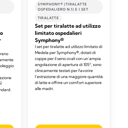
SYMPHONY® (TIRALATTE
OSPEDALIERO N.1) E I SET
TIRALATTE
Set per tiralatte ad utilizzo
io
limitato ospedalieri
r
Symphony®
I set per tiralatte ad utilizzo limitato di
Medela per Symphony®, dotati di
erano
coppe per il seno ovali con un’ampia
amente
angolazione di apertura di 105º, sono
 noleggio
clinicamente testati per favorire
l’estrazione di una maggiore quantità
razione
di latte e offrire un comfort superiore
2
alle madri.
andard.