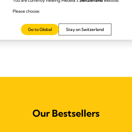
You are currently viewing Medela’s
Switzerland
website.
Please choose:
Go to Global
Stay on Switzerland
Our Bestsellers