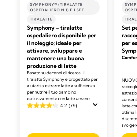
SYMPHONY® (TIRALATTE
SYMP
OSPEDALIERO N.1) E I SET
OSPED
TIRALATTE
TIRA
Symphony – tiralatte
Set p
ospedaliero disponibile per
racco
il noleggio; ideale per
per e
attivare, sviluppare e
Symp
mantenere una buona
Comfort
produzione di latte
Basato su decenni di ricerca, il
tiralatte Symphony è progettato per
NUOVO s
aiutarti a estrarre latte a sufficienza
raccogl
per nutrire il tuo bambino
estrazi
esclusivamente con latte umano.
consent
4.2
(79)
latte c
4.2
ottimali
su
discreto
5
svolgere
stelle.