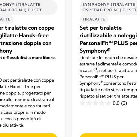
HONY® (TIRALATTE
SYMPHONY® (TIRALATTE
ALIERO N.1) E I SET
OSPEDALIERO N.1) E I SET
LATTE
TIRALATTE
er tiralatte con coppe
Set per tiralatte
glilatte Hands-free
riutilizzabile a nolegg
strazione doppia con
PersonalFit™ PLUS pe
hony
Symphony®
 e flessibilità a mani libere.
Ideati per le madri che desid
1
estrarre facilmente
e comod
2,3
a casa,
, i set per tiralatte a
PersonalFit™ PLUS per
et per tiralatte con coppe
®
Symphony
consentono l'est
ilatte Hands-free per
di più latte nello stesso tempo
one doppia, progettato per
rispetto ai set per tiralatte st
ire alle mamme di estrarre il
0.0
(0)
omodamente e con risultati
0.0
 a casa propria, in modo
su
 e con la possibilità di
5
 più attività.
stelle.