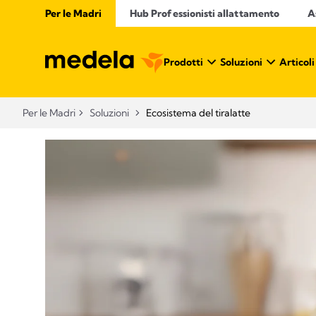
Per le Madri
Hub Professionisti allattamento​
A
Prodotti
Soluzioni
Articoli
Per le Madri
Soluzioni
Ecosistema del tiralatte