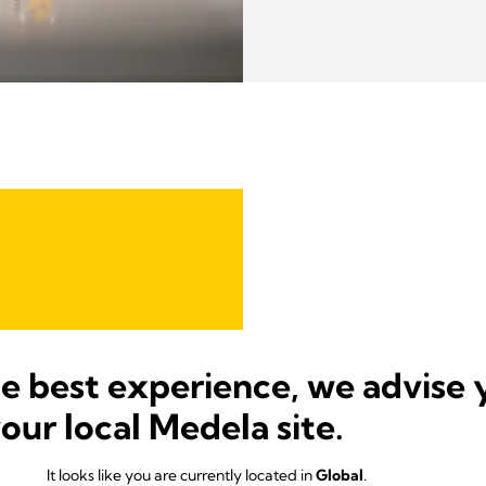
he best experience, we advise 
’ufficio al congelatore di
catena del freddo.
your local Medela site.
a perfezione:
It looks like you are currently located in
Global
.