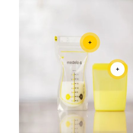
Bottiglie per la conse
del latte materno
La soluzione perfetta per estrarre e conservar
compatibili con tutti i set di tiralatte tradizi
Leggi tutto