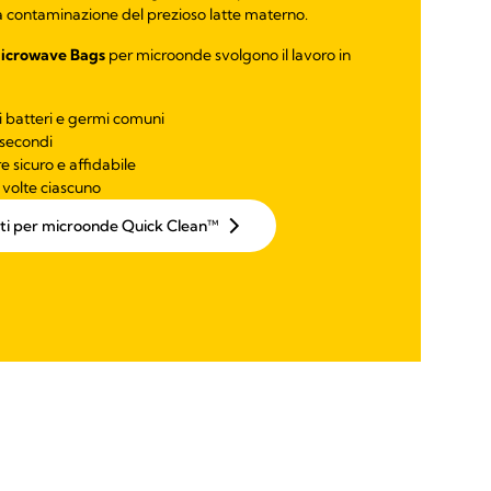
a contaminazione del prezioso latte materno.
icrowave Bags
per microonde svolgono il lavoro in
i batteri e germi comuni
 secondi
 sicuro e affidabile
20 volte ciascuno
etti per microonde Quick Clean™