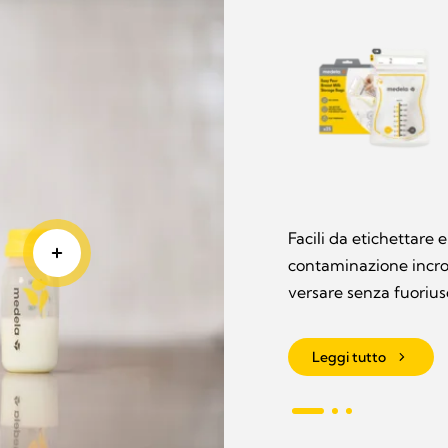
rvazione
e. Infrangibili e
onali Medela.
Facili da etichettare 
contaminazione incroc
versare senza fuorius
Leggi tutto