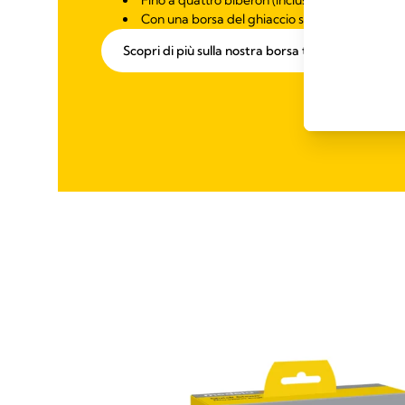
Fino a quattro biberon (inclusi)
Con una borsa del ghiaccio sagomata apposi
Scopri di più sulla nostra borsa termica