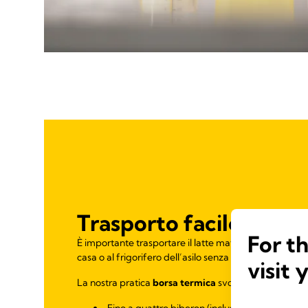
Trasporto facile
For t
È importante trasportare il latte materno estratto dall
casa o al frigorifero dell’asilo senza interrompere la 
visit 
La nostra pratica
borsa termica
svolge il compito all