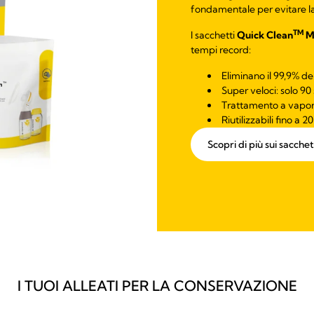
fondamentale per evitare l
TM
I sacchetti
Quick Clean
M
tempi record:
Eliminano il 99,9% de
Super veloci: solo 90
Trattamento a vapore
Riutilizzabili fino a 
Scopri di più sui sacch
I TUOI ALLEATI PER LA CONSERVAZIONE