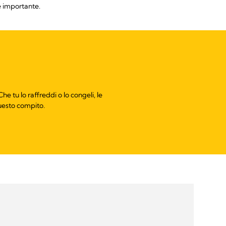
è importante.
e tu lo raffreddi o lo congeli, le
uesto compito.