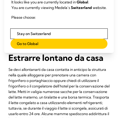
It looks like you are currently located in
Global
.
Easy Pour per conservare nel congelatore o nel
You are currently viewing Medela’s
Switzerland
website.
frigorifero il latte materno appena estratto.
Please choose:
Per saperne di più
Stay on Switzerland
Go to Global
Estrarre lontano da casa
Se devi allontanarti da casa contatta in anticipo la struttura
nella quale alloggerai per prenotare una camera con
frigorifero o portaghiaccio oppure chiedi di utilizzare il
frigorifero o il congelatore dell'hotel per la conservazione del
latte. Metti in valigia numerose sacche per la conservazione
del latte materno, un tiralatte e una borsa termica. Trasporta
il latte congelato a casa utilizzando elementi refrigeranti;
tuttavia, se durante il viaggio il latte si scongela, assicurati di
usarlo entro 24 ore. Alcune mamme spediscono addirittura il