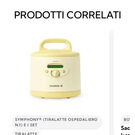
PRODOTTI CORRELATI
SYMPHONY® (TIRALATTE OSPEDALIERO
BOTT
N.1) E I SET
Sacch
TIRALATTE