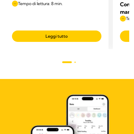
Tempo di lettura: 8 min.
Consi
mamm
Temp
Leggi tutto