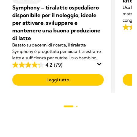
latte
Symphony – tiralatte ospedaliero
Usa le 
materno
disponibile per il noleggio; ideale
congela
per attivare, sviluppare e
appena 
mantenere una buona produzione
4.8
di latte
su
Basato su decenni di ricerca, il tiralatte
5
Symphony è progettato per aiutarti a estrarre
stelle.
latte a sufficienza per nutrire il tuo bambino
476
esclusivamente con latte umano.
4.2
(79)
recens
4.2
su
Leggi tutto
5
stelle.
79
recensioni