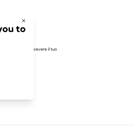
you to
 farebbe piacere ricevere il tuo