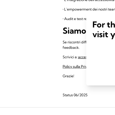
• L'empowerment dei nostri team
• Audit e test regolari per guidar
For t
Siamo all’asc
visit 
Se riscontri difficoltà nell'util
feedback.
Scrivici a:
accessibility@medela
Policy sulla Privacy e i Cookie d
Grazie!
Status 06/2025