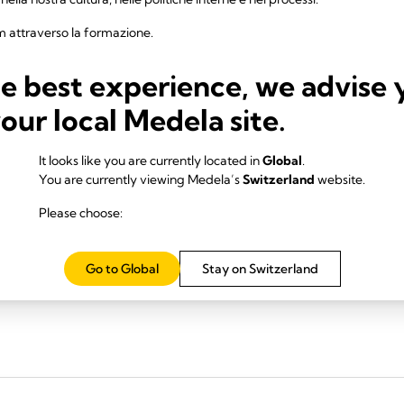
 attraverso la formazione.
e ulteriori miglioramenti.
he best experience, we advise 
olto
your local Medela site.
izzo del nostro sito web o hai suggerimenti su come possiamo migliorare, ci
It looks like you are currently located in
Global
.
You are currently viewing Medela’s
Switzerland
website.
.com
Please choose:
el Sito web
Go to Global
Stay on Switzerland