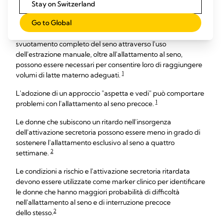
Stay on Switzerland
allattamento al seno.
Go to Global
Per alcune madri, in presenza di condizioni a rischio,
l'ottimizzazione della stimolazione del seno e lo
svuotamento completo del seno attraverso l'uso
dell'estrazione manuale, oltre all'allattamento al seno,
possono essere necessari per consentire loro di raggiungere
1
volumi di latte materno adeguati.
L'adozione di un approccio "aspetta e vedi" può comportare
1
problemi con l'allattamento al seno precoce.
Le donne che subiscono un ritardo nell'insorgenza
dell'attivazione secretoria possono essere meno in grado di
sostenere l'allattamento esclusivo al seno a quattro
2
settimane.
Le condizioni a rischio e l'attivazione secretoria ritardata
devono essere utilizzate come marker clinico per identificare
le donne che hanno maggiori probabilità di difficoltà
nell'allattamento al seno e di interruzione precoce
2
dello stesso.