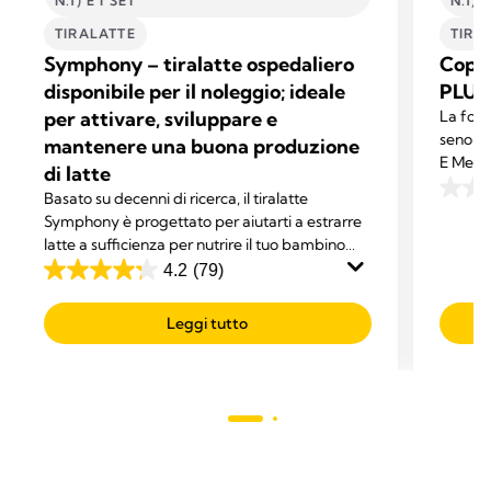
N.1) E I SET
N.1) E
TIRALATTE
TIRA
Symphony – tiralatte ospedaliero
Coppe
disponibile per il noleggio; ideale
PLUS
per attivare, sviluppare e
La form
seno so
mantenere una buona produzione
E Medel
di latte
Persona
Basato su decenni di ricerca, il tiralatte
0.0
queste 
Symphony è progettato per aiutarti a estrarre
su
latte a sufficienza per nutrire il tuo bambino
5
esclusivamente con latte umano.
4.2
(79)
stelle.
4.2
su
Leggi tutto
5
stelle.
79
recensioni