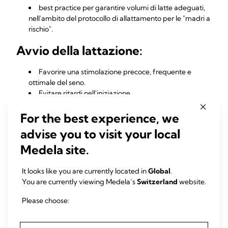
best practice per garantire volumi di latte adeguati,
nell'ambito del protocollo di allattamento per le "madri a
rischio".
Avvio della lattazione:
Favorire una stimolazione precoce, frequente e
ottimale del seno.
Evitare ritardi nell'iniziazione.
È stato dimostrato che i tiralatte ospedalieri che
imitano la suzione del neonato aiutano le madri a rischio
For the best experience, we
a raggiungere volumi di latte adeguati quando si verifica
advise you to visit your local
21-24
un'attivazione secretoria ritardata.
Medela site.
Scopri di più
su come tutelare la produzione di latte per le
madri a rischio.
It looks like you are currently located in
Global
.
You are currently viewing Medela’s
Switzerland
website.
Conclusione
Please choose:
Il corretto intervento clinico al momento giusto offre alla
madre le migliori possibilità di raggiungere i suoi obiettivi di