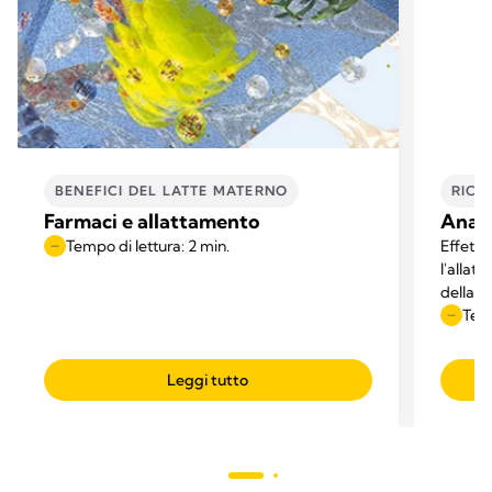
BENEFICI DEL LATTE MATERNO
RICE
Farmaci e allattamento
Anato
Tempo di lettura: 2 min.
Effettu
l'allat
della U
iniziato
Temp
pubblic
Leggi tutto