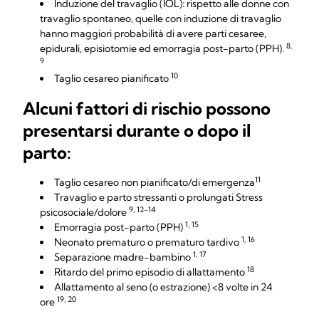
Induzione del travaglio (IOL): rispetto alle donne con
travaglio spontaneo, quelle con induzione di travaglio
hanno maggiori probabilità di avere parti cesaree,
8,
epidurali, episiotomie ed emorragia post-parto (PPH).
9
10
Taglio cesareo pianificato
Alcuni fattori di rischio possono
presentarsi durante o dopo il
parto:
11
Taglio cesareo non pianificato/di emergenza
Travaglio e parto stressanti o prolungati Stress
9, 12-14
psicosociale/dolore
1, 15
Emorragia post-parto (PPH)
1, 16
Neonato prematuro o prematuro tardivo
1, 17
Separazione madre-bambino
18
Ritardo del primo episodio di allattamento
Allattamento al seno (o estrazione) <8 volte in 24
19, 20
ore