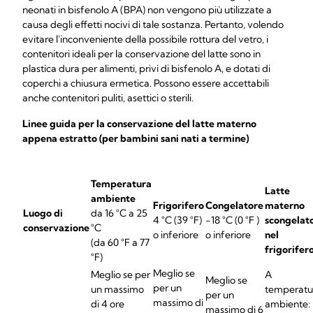
neonati in bisfenolo A (BPA) non vengono più utilizzate a
causa degli effetti nocivi di tale sostanza. Pertanto, volendo
evitare l'inconveniente della possibile rottura del vetro, i
contenitori ideali per la conservazione del latte sono in
plastica dura per alimenti, privi di bisfenolo A, e dotati di
coperchi a chiusura ermetica. Possono essere accettabili
anche contenitori puliti, asettici o sterili.
Linee guida per la conservazione del latte materno
appena estratto (per bambini sani nati a termine)
Temperatura
Latte
ambiente
Frigorifero
Congelatore
materno
Luogo di
da 16 °C a 25
4 °C (39 °F)
-18 °C (0 °F )
scongelat
conservazione
°C
o inferiore
o inferiore
nel
(da 60 °F a 77
frigorifer
°F)
Meglio se
Meglio se per
A
Meglio se
per un
un massimo
temperatu
per un
massimo di
di 4 ore
ambiente:
massimo di 6