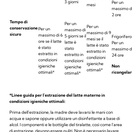
3 giorni
Per un
mesi
massimo d
2 ore
Tempo di
Per un
Per un
conservazione
Per un
massimo di
massimo di 9
sicuro
massimo di 6
5 giorni se il
Frigorifero
mesi se il
ore se il latte
latte è
Per un
latte è stato
è stato
stato
massimo d
estratto in
estratto in
estratto in
24 ore
condizioni
condizioni
condizioni
igieniche
igieniche
Non
igieniche
ottimali*
ottimali*
ricongelar
ottimali*
*Linee guida per l'estrazione del latte materno in
condizioni igieniche ottimali:
Prima dell'estrazione, la madre deve lavarsi le mani con
acqua e sapone oppure utilizzare un disinfettante a base di
alcol. I componenti e le bottiglie del tiralatte, così come l'area
di estrazione, devono essere puliti. Non è necessario lavare