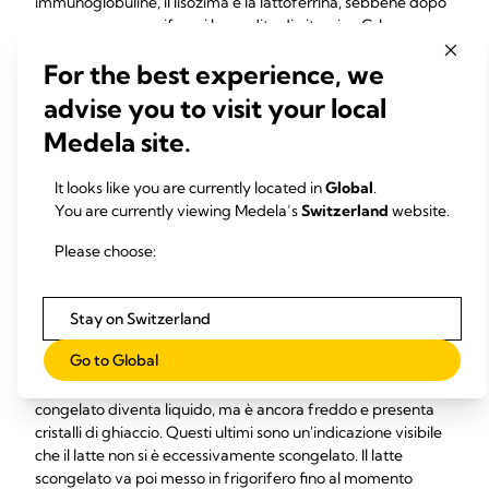
immunoglobuline, il lisozima e la lattoferrina, sebbene dopo
un mese possa verificarsi la perdita di vitamina C. La
proliferazione batterica non costituisce un problema
For the best experience, we
significativo per un periodo massimo di sei settimane. La
capacità antibatterica è tuttavia generalmente inferiore a
advise you to visit your local
quella del latte fresco a causa della perdita di cellule vive,
Medela site.
come i fagociti. Il surgelamento fino a 9 mesi a una
temperatura di < -20 °C è considerato accettabile, anche se
a -80 °C si registrano alterazioni del gusto e dell'odore,
It looks like you are currently located in
Global
.
poiché la lipasi continua a degradare il grasso in acidi grassi.
You are currently viewing Medela’s
Switzerland
website.
Il latte può quindi essere scongelato in frigorifero, utilizzando
Please choose:
un contenitore pieno di acqua calda oppure ponendolo sotto
acqua calda corrente. Evitare di scongelare il latte materno
con acqua molto calda, forni a microonde e fornelli, perché
Stay on Switzerland
le temperature elevate possono ridurre le proprietà
Go to Global
antibatteriche e le altre proprietà bioattive del latte. Lo
scongelamento è da ritenersi completo quando il latte
congelato diventa liquido, ma è ancora freddo e presenta
cristalli di ghiaccio. Questi ultimi sono un'indicazione visibile
che il latte non si è eccessivamente scongelato. Il latte
scongelato va poi messo in frigorifero fino al momento