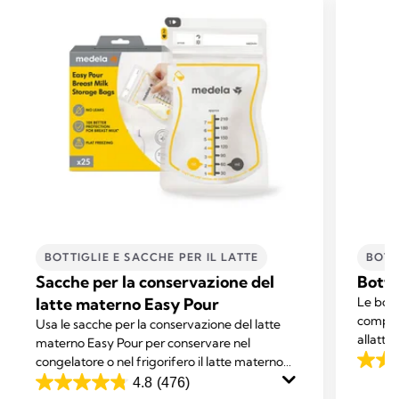
BOTTIGLIE E SACCHE PER IL LATTE​
BOTT
Sacche per la conservazione del
Botti
latte materno Easy Pour
Le bott
complem
Usa le sacche per la conservazione del latte
allatta
materno Easy Pour per conservare nel
sono co
congelatore o nel frigorifero il latte materno
4.0
Calma.
appena estratto.
4.8
(476)
su
4.8