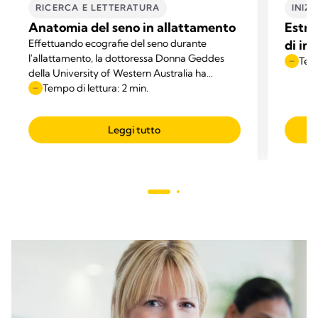
RICERCA E LETTERATURA
INIZ
Anatomia del seno in allattamento
Estra
Effettuando ecografie del seno durante
di ini
l'allattamento, la dottoressa Donna Geddes
Temp
della University of Western Australia ha
iniziato a mettere in discussione i grafici
Tempo di lettura: 2 min.
pubblicati nei testi di anatomia.
Leggi tutto