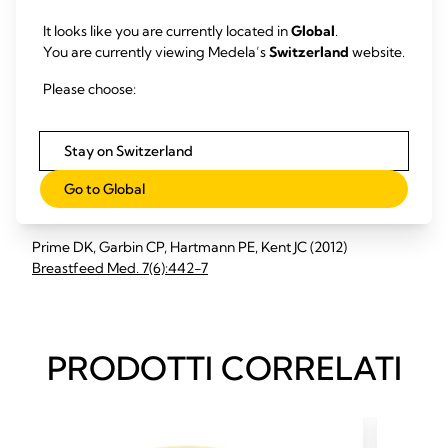
It looks like you are currently located in
Global
.
J Perinatol. 32(2):103-10
Simultaneous breast expression in
You are currently viewing Medela’s
Switzerland
website.
breastfeeding women is more efficacious than sequential
breast expression
Please choose:
Simultaneous (SIM) breast expression saves mothers time
Stay on Switzerland
compared with sequential (SEQ) expression, but it remains
Go to Global
unclear whether the two methods differ in milk output
efficiency ...
Prime DK, Garbin CP, Hartmann PE, Kent JC (2012)
Breastfeed Med. 7(6):442-7
PRODOTTI CORRELATI