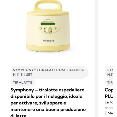
SYMPHONY® (TIRALATTE OSPEDALIERO
SYMP
N.1) E I SET
N.1) E
TIRALATTE
TIRA
Symphony – tiralatte ospedaliero
Coppe
disponibile per il noleggio; ideale
PLUS
per attivare, sviluppare e
La form
seno so
mantenere una buona produzione
E Medel
di latte