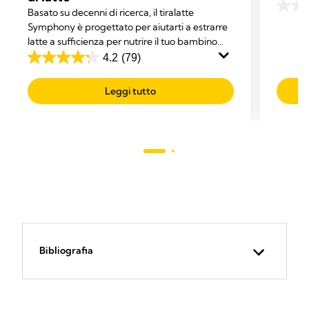
Persona
Basato su decenni di ricerca, il tiralatte
0.0
queste 
Symphony è progettato per aiutarti a estrarre
su
latte a sufficienza per nutrire il tuo bambino
5
esclusivamente con latte umano.
4.2
(79)
stelle.
4.2
su
Leggi tutto
5
stelle.
79
recensioni
Bibliografia