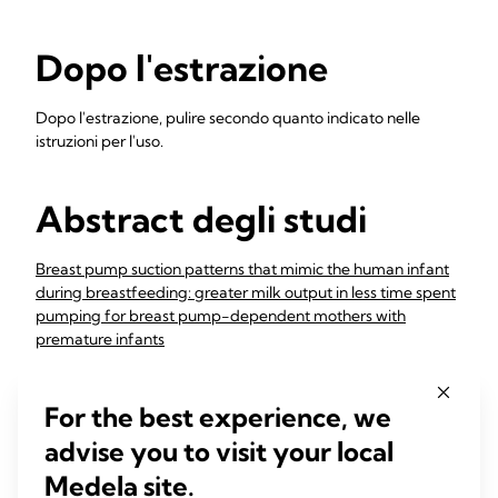
Dopo l'estrazione
Dopo l'estrazione, pulire secondo quanto indicato nelle
istruzioni per l'uso.
Abstract degli studi
Breast pump suction patterns that mimic the human infant
during breastfeeding: greater milk output in less time spent
pumping for breast pump-dependent mothers with
premature infants
The objective of this study was to compare the
effectiveness, efficiency, comfort and convenience of newly
For the best experience, we
designed breast pump suction patterns (BPSPs) that mimic
advise you to visit your local
sucking ...
Medela site.
Meier PP, Engstrom JL, Janes JE, Jegier BJ, Loera F (2012)