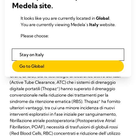
un intervento di
Medela site.
cardiochirurgia è
It looks like you are currently located in
Global
.
prevenibile
You are currently viewing Medela’s
Italy
website.
Please choose:
Un drenaggio efficace immediatamente dopo l’intervento
chirurgico è fondamentale per ottenere esiti migliori. Un
recente studio retrospettivo esamina l’impatto delle diverse
Stay on Italy
modalità di drenaggio toracico sulla sindrome da ritenzione
ematica (RBS) e sulle complicanze associate dopo un
Go to Global
intervento di bypass coronarico (Coronary Artery Bypass
Graft, CABG). Sia le tecnologie di clearance attiva dei tubi
(Active Tube Clearance, ATC) che i sistemi di drenaggio
+
digitale portatili (Thopaz
) hanno superato il drenaggio
convenzionale nella riduzione dei trattamenti per la
+
sindrome da ritenzione ematica (RBS). Thopaz
ha fornito
ulteriori vantaggi, tra cui una minore incidenza di nuovi
interventi esplorativi in fase iniziale per sanguinamento,
fibrillazione atriale postoperatoria (Postoperative Atrial
Fibrillation, POAF), necessità di trasfusioni di globuli rossi
(Red Blood Cells, RBC) concentrati e riduzione dell’utilizzo