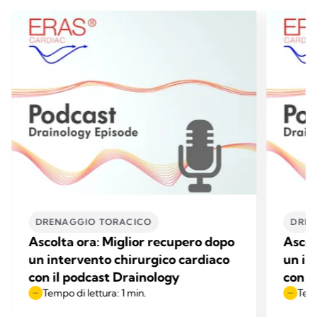
DRENAGGIO TORACICO
DREN
Ascolta ora: Miglior recupero dopo
Ascol
un intervento chirurgico cardiaco
un in
con il podcast Drainology
con i
Tempo di lettura: 1 min.
Temp