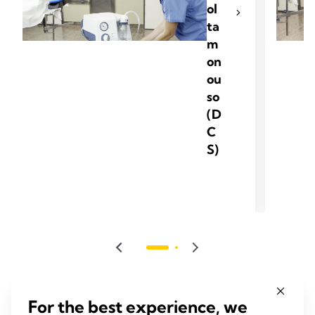
ol
ta
m
on
ou
so
(D
C
S)
For the best experience, we