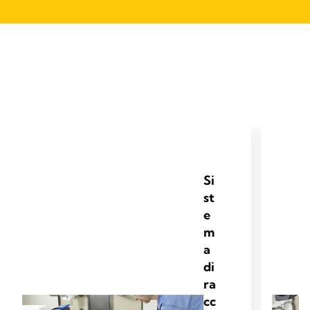
Si
st
e
m
a
di
ra
cc