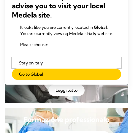
Pubblicazioni cliniche
advise you to visit your local
Medela site.
La ricerca rappresenta il fiore all’occhiello della pratica
clinica grazie alla sua capacità di promuovere il progresso
It looks like you are currently located in
Global
.
della medicina in termini di trattamenti e di cure.
You are currently viewing Medela’s
Italy
website.
Leggi tutto
Please choose:
Stay on Italy
Approfondimenti
Go to Global
Leggi tutto
Formazione professionale