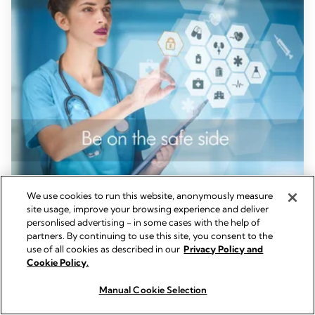
We use cookies to run this website, anonymously measure
SISTEMI DI ASPIRAZIONE PROFESSIONALI​
site usage, improve your browsing experience and deliver
Potete permettervi le costose conseguenze
personlised advertising - in some cases with the help of
partners. By continuing to use this site, you consent to the
delle infezioni nosocomiali?
use of all cookies as described in our
Privacy Policy and
Leggi tutto
Cookie Policy.
Manual Cookie Selection