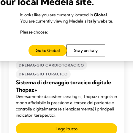
your local Medela site.
It looks like you are currently located in
Global
.
You are currently viewing Medela’s
Italy
website.
Please choose:
Go to Global
Stay on Italy
DRENAGGIO CARDIOTORACICO
DRENAGGIO TORACICO
Sistema di drenaggio toracico digitale
Thopaz+
Diversamente dai sistemi analogici, Thopaz+ regola in
modo affidabile la pressione al torace del paziente e
controlla digitalmente (e silenziosamente) i principali
indicatori terapeutici.
Leggi tutto