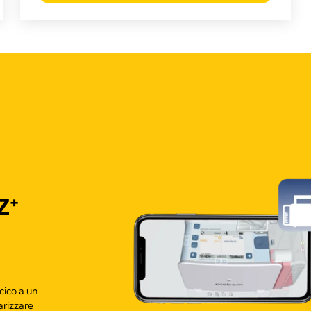
+
Z
cico a un
arizzare