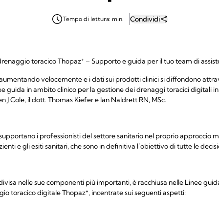
Condividi
Tempo di lettura: min.
+
 drenaggio toracico Thopaz
– Supporto e guida per il tuo team di assist
mentando velocemente e i dati sui prodotti clinici si diffondono attrav
guida in ambito clinico per la gestione dei drenaggi toracici digitali in
hen J Cole, il dott. Thomas Kiefer e Ian Naldrett RN, MSc.
upportano i professionisti del settore sanitario nel proprio approccio med
nti e gli esiti sanitari, che sono in definitiva l’obiettivo di tutte le deci
isa nelle sue componenti più importanti, è racchiusa nelle Linee guida
+
ggio toracico digitale Thopaz
, incentrate sui seguenti aspetti: