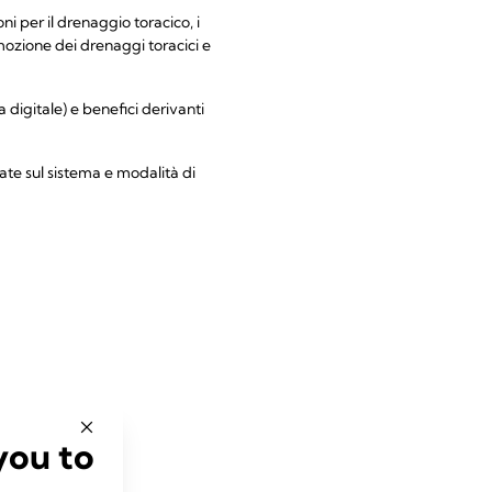
i per il drenaggio toracico, i
mozione dei drenaggi toracici e
 digitale) e benefici derivanti
iate sul sistema e modalità di
you to