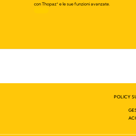
+
con Thopaz
e le sue funzioni avanzate.
POLICY S
GE
AC