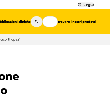
Lingua
bblicazioni cliniche
Risorse
Dove trovare i nostri prodotti
acico Thopaz⁺
ione
co