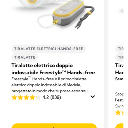
TIRALATTE ELETTRICI HANDS-FREE
TIRA
TIRALATTE
TIRA
Tiralatte elettrico doppio
Tiral
indossabile Freestyle™ Hands-free
Hand
™
Freestyle
Hands-free è il primo tiralatte
Sempli
elettrico doppio indossabile di Medela,
progettato in modo che tu possa estrarre il
Scopri 
latte mentre ti dedichi ad altre attività.
4.2
(839)
l’estraz
4.2
Swing 
su
massim
5
4.3
stelle.
su