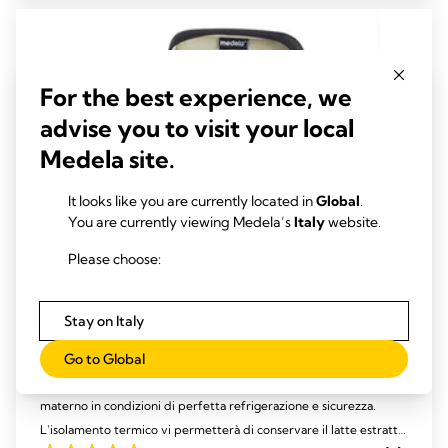
206
recensioni
For the best experience, we
advise you to visit your local
Medela site.
It looks like you are currently located in
Global
.
You are currently viewing Medela’s
Italy
website.
Please choose:
Stay on Italy
Borsa termica
Go to Global
La borsa termica di Medela è ideale per trasportare il latte
materno in condizioni di perfetta refrigerazione e sicurezza.
L'isolamento termico vi permetterà di conservare il latte estratto