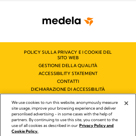
POLICY SULLA PRIVACY E I COOKIE DEL
SITO WEB
GESTIONE DELLA QUALITÀ
ACCESSIBILITY STATEMENT
CONTATTI
DICHIARAZIONE DI ACCESSIBILITÀ
We use cookies to run this website, anonymously measure
site usage, improve your browsing experience and deliver
Pubblicato da
personlised advertising - in some cases with the help of
Legal Notice
partners. By continuing to use this site, you consent to the
Medela Italia s.r.l. a socio unico P.IVA 03717020964 - Filiale
use of all cookies as described in our
Privacy Policy and
italiana di Medela AG !
Cookie Policy.
© 2026 Medela