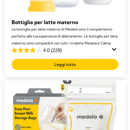
Bottiglie per latte materno
Le bottiglie per latte materno di Medela sono il complemento
perfetto alla tua esperienza di allattamento. Le bottiglie per latte
materno sono compatibili con tutti i tiralatte Medela e Calma.
4.0
(229)
4.0
su
Leggi tutto
5
stelle.
229
recensioni