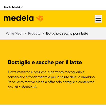
Per le Madri
hea
Per le Madri
Prodotti
Bottiglie e sacche per il latte​
Bottiglie e sacche per il latte
Il latte materno è prezioso, e pertanto raccoglierlo e
conservarlo è fondamentale per la salute del tuo bambino.
Per questo motivo Medela offre solo bottiglie e contenitori
privi di bisfenolo-A.