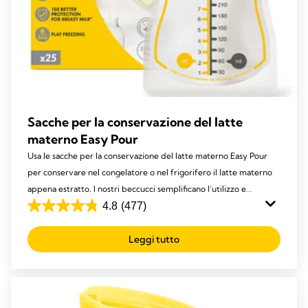
Sacche per la conservazione del latte
materno Easy Pour
Usa le sacche per la conservazione del latte materno Easy Pour
per conservare nel congelatore o nel frigorifero il latte materno
appena estratto. I nostri beccucci semplificano l'utilizzo e
consentono una gestione senza sprechi.
4.8
(477)
4.8
su
Leggi tutto
5
stelle.
477
recensioni