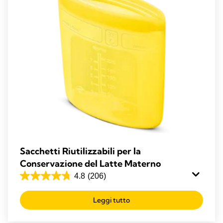
Sacchetti Riutilizzabili per la
Conservazione del Latte Materno
4.8
(206)
4.8
su
Leggi tutto
5
stelle.