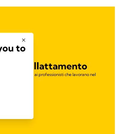
you to
ti dell'allattamento
ti specificamente ai professionisti che lavorano nel
 seno