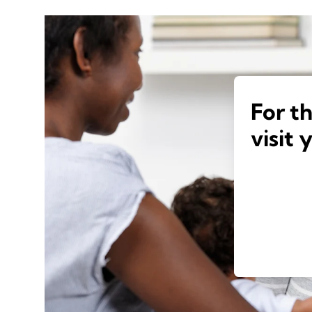
For t
visit 