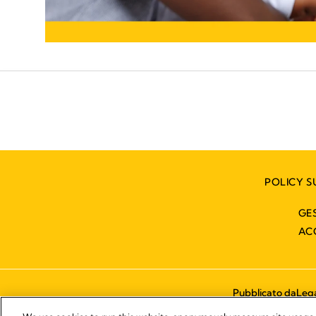
POLICY S
GE
AC
Pubblicato da
Lega