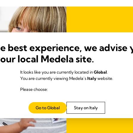
he best experience, we advise 
your local Medela site.
Professionis
It looks like you are currently located in
Global
.
Articoli e whitepaper dedica
You are currently viewing Medela’s
Italy
website.
campo dell'allattamento al
Please choose:
Scarica l'app!
Go to Global
Stay on Italy