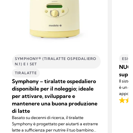
SYMPHONY® (TIRALATTE OSPEDALIERO
ESIG
N.1) E I SET
NUOV
TIRALATTE
supp
Symphony – tiralatte ospedaliero
Il sist
è un di
disponibile per il noleggio; ideale
apposit
per attivare, sviluppare e
mamme e
mantenere una buona produzione
2.7
petto, 
di latte
su
bambino
Basato su decenni di ricerca, il tiralatte
5
petto.
Symphony è progettato per aiutarti a estrarre
stelle.
latte a sufficienza per nutrire il tuo bambino
53