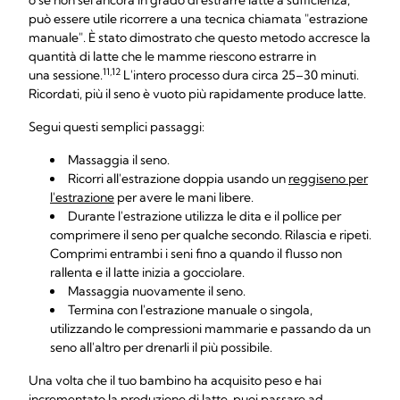
o se non sei ancora in grado di estrarre latte a sufficienza,
può essere utile ricorrere a una tecnica chiamata "estrazione
manuale". È stato dimostrato che questo metodo accresce la
quantità di latte che le mamme riescono estrarre in
11,12
una sessione.
L'intero processo dura circa 25–30 minuti.
Ricordati, più il seno è vuoto più rapidamente produce latte.
Segui questi semplici passaggi:
Massaggia il seno.
Ricorri all'estrazione doppia usando un
reggiseno per
l'estrazione
per avere le mani libere.
Durante l'estrazione utilizza le dita e il pollice per
comprimere il seno per qualche secondo. Rilascia e ripeti.
Comprimi entrambi i seni fino a quando il flusso non
rallenta e il latte inizia a gocciolare.
Massaggia nuovamente il seno.
Termina con l'estrazione manuale o singola,
utilizzando le compressioni mammarie e passando da un
seno all'altro per drenarli il più possibile.
Una volta che il tuo bambino ha acquisito peso e hai
incrementato la produzione di latte, puoi passare ad