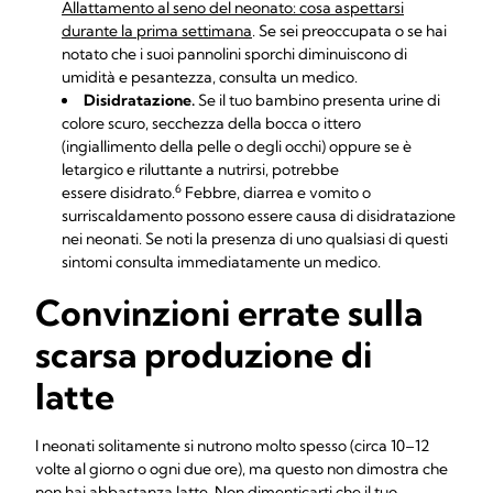
Allattamento al seno del neonato: cosa aspettarsi
durante la prima settimana
. Se sei preoccupata o se hai
notato che i suoi pannolini sporchi diminuiscono di
umidità e pesantezza, consulta un medico.
Disidratazione.
Se il tuo bambino presenta urine di
colore scuro, secchezza della bocca o ittero
(ingiallimento della pelle o degli occhi) oppure se è
letargico e riluttante a nutrirsi, potrebbe
6
essere disidrato.
Febbre, diarrea e vomito o
surriscaldamento possono essere causa di disidratazione
nei neonati. Se noti la presenza di uno qualsiasi di questi
sintomi consulta immediatamente un medico.
Convinzioni errate sulla
scarsa produzione di
latte
I neonati solitamente si nutrono molto spesso (circa 10–12
volte al giorno o ogni due ore), ma questo non dimostra che
non hai abbastanza latte. Non dimenticarti che il tuo