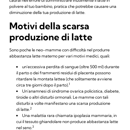
cadrai nell'errore di somministrare inutilmente il latte in
polvere al tuo bambino, pratica che potrebbe causare una
diminuzione della tua produzione di latte.
Motivi della scarsa
produzione di latte
Sono poche le neo-mamme con difficoltà nel produrre
abbastanza latte materno per vari motivi medici, quali:
un'eccessiva perdita di sangue (oltre 500 ml) durante
il parto o dei frammenti residui di placenta possono
ritardare la montata lattea (che solitamente avviene
1
circa tre giorni dopo il parto).
Un'anamnesi di sindrome ovarica policistica, diabete,
tiroide o altri disturbi ormonali. Le mamme con tali
disturbi a volte manifestano una scarsa produzione
2
di latte.
Una malattia rara chiamata ipoplasia mammaria, in
cui il tessuto ghiandolare non produce abbastanza latte
3
nel seno.