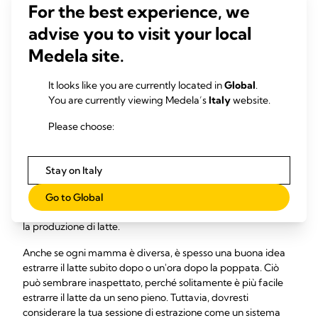
produzione di latte con il
For the best experience, we
tiralatte
advise you to visit your local
Medela site.
Per incoraggiare la produzione di latte nei primi cinque
giorni dopo il parto, puoi utilizzare un tiralatte elettrico
It looks like you are currently located in
Global
.
doppio con tecnologia di iniziazione, come
Medela
You are currently viewing Medela’s
Italy
website.
Symphony
. Questo tipo di tiralatte è progettato per imitare il
modo in cui il bambino stimola il seno mentre si alimenta, ed
Please choose:
è stato dimostrato che è in grado di aumentare la
9
produzione di latte a lungo termine.
Stay on Italy
Una volta iniziata la "montata lattea" l'
estrazione doppia
ti
10
permette di estrarre più latte in meno tempo.
Inoltre,
Go to Global
questo metodo drena meglio il seno, favorendo così anche
la produzione di latte.
Anche se ogni mamma è diversa, è spesso una buona idea
estrarre il latte subito dopo o un'ora dopo la poppata. Ciò
può sembrare inaspettato, perché solitamente è più facile
estrarre il latte da un seno pieno. Tuttavia, dovresti
considerare la tua sessione di estrazione come un sistema