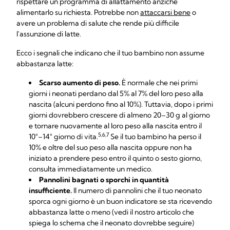
rispettare un programma di allattamento anziché
alimentarlo su richiesta. Potrebbe non
attaccarsi bene
o
avere un problema di salute che rende più difficile
l'assunzione di latte.
Ecco i segnali che indicano che il tuo bambino non assume
abbastanza latte:
Scarso aumento di peso.
È normale che nei primi
giorni i neonati perdano dal 5% al 7% del loro peso alla
nascita (alcuni perdono fino al 10%). Tuttavia, dopo i primi
giorni dovrebbero crescere di almeno 20–30 g al giorno
e tornare nuovamente al loro peso alla nascita entro il
5,6,7
10°–14° giorno di vita.
Se il tuo bambino ha perso il
10% e oltre del suo peso alla nascita oppure non ha
iniziato a prendere peso entro il quinto o sesto giorno,
consulta immediatamente un medico.
Pannolini bagnati o sporchi in quantità
insufficiente.
Il numero di pannolini che il tuo neonato
sporca ogni giorno è un buon indicatore se sta ricevendo
abbastanza latte o meno (vedi il nostro articolo che
spiega lo schema che il neonato dovrebbe seguire)