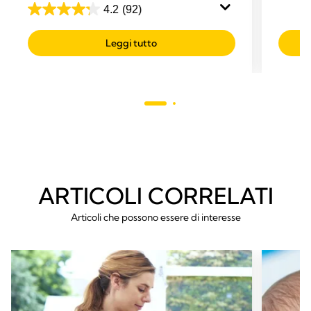
esclusivamente con latte umano.
4.2
(92)
recens
4.2
su
Leggi tutto
5
stelle.
92
recensioni
ARTICOLI CORRELATI
Articoli che possono essere di interesse