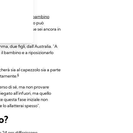
rretto?
o
l'attacco del tuo bambino
 non adeguato al seno può
larlo, soprattutto se sei ancora in
a, due figli, dall'Australia. "A
 il bambino e a riposizionarlo
cherà sia al capezzolo sia a parte
6
ettamente.
verso di sé, ma non provare
egato all'infuori, ma quello
te questa fase iniziale non
lo allatterai spesso".
o?
 24 ore differiscono