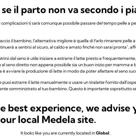
se il parto non va secondo i pi
i complicazioni ti sarà comunque possibile passare del tempo pelle a pe
accio il bambino, l'alternativa migliore è quella di farlo rimanere pelle a 
nuerà a sentirsi al sicuro, al caldo e amato finché non sarai pronta", a
rirsi dal seno è utile iniziare a estrarre il latte presto e frequentemente
o al seno diretto non appena possibile sia un buon inizio per mamma e 
a è avviare la produzione di latte in modo da poter allattare al seno su
e puoi estrarre il latte manualmente o usare un tiralatte fornito dall'osp
ente somministrato al tuo bambino. Questo è importante soprattutto s
e moltissimi benefici per la sua salute.
he best experience, we advise 
allattare al seno se il tuo bambino nasce prima del previsto o se pres
 seno fin da subito. "Ho lavorato con moltissime mamme il cui bambino no
your local Medela site.
sa di una nascita prematura o di altre difficoltà, ma che sono poi riuscit
It looks like you are currently located in
Global
.