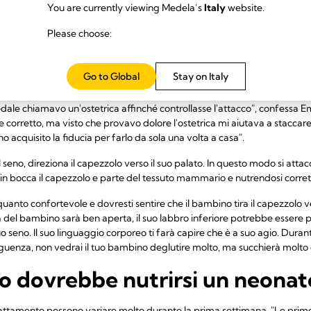
o si attacca al seno in modo co
You are currently viewing Medela’s
Italy
website.
Please choose:
6
le per iniziare al meglio il percorso di allattamento al seno,
in quant
 latte e, di conseguenza, sulla sua crescita e il suo sviluppo. Un attacco
pezzoli
; quindi, non esitare a chiedere a un consulente sanitario di control
Go to Global
Stay on Italy
detto che va bene e non noti alcun problema evidente.
dale chiamavo un'ostetrica affinché controllasse l'attacco", confessa Emm
 corretto, ma visto che provavo dolore l'ostetrica mi aiutava a staccare
acquisito la fiducia per farlo da sola una volta a casa".
seno, direziona il capezzolo verso il suo palato. In questo modo si attac
o in bocca il capezzolo e parte del tessuto mammario e nutrendosi corr
quanto confortevole e dovresti sentire che il bambino tira il capezzolo 
 del bambino sarà ben aperta, il suo labbro inferiore potrebbe essere pi
 seno. Il suo linguaggio corporeo ti farà capire che è a suo agio. Duran
eguenza, non vedrai il tuo bambino deglutire molto, ma succhierà molto e 
o dovrebbe nutrirsi un neonat
llattamento possono variare molto durante la prima settimana. "Le prime