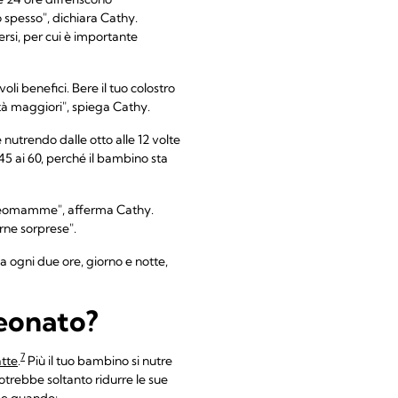
 spesso", dichiara Cathy.
rsi, per cui è importante
li benefici. Bere il tuo colostro
tità maggiori", spiega Cathy.
 nutrendo dalle otto alle 12 volte
45 ai 60, perché il bambino sta
e neomamme", afferma Cathy.
rne sorprese".
va ogni due ore, giorno e notte,
neonato?
7
atte
.
Più il tuo bambino si nutre
potrebbe soltanto ridurre le sue
e quando: