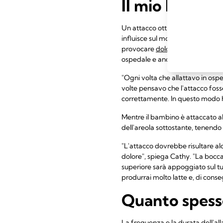
Il mio bambin
Un attacco ottimale è fondamenta
influisce sul modo in cui beve il
provocare
dolore o lesioni ai ca
ospedale e anche se ti è stato 
"Ogni volta che allattavo in ospe
volte pensavo che l'attacco fosse
correttamente. In questo modo ho 
Mentre il bambino è attaccato al 
dell'areola sottostante, tenend
"L'attacco dovrebbe risultare al
dolore", spiega Cathy. "La bocca
superiore sarà appoggiato sul tuo
produrrai molto latte e, di cons
Quanto spess
La frequenza e la durata dell'a