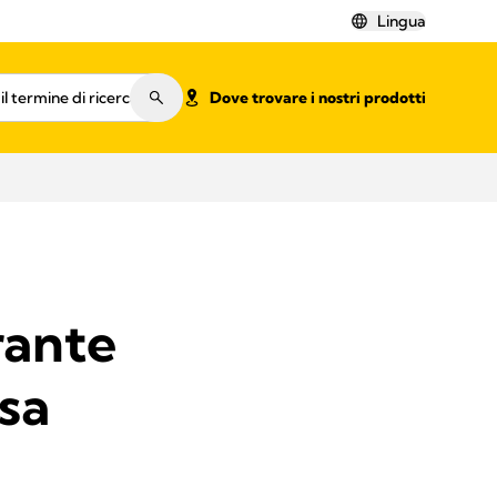
Lingua
Dove trovare i nostri prodotti
rante
osa