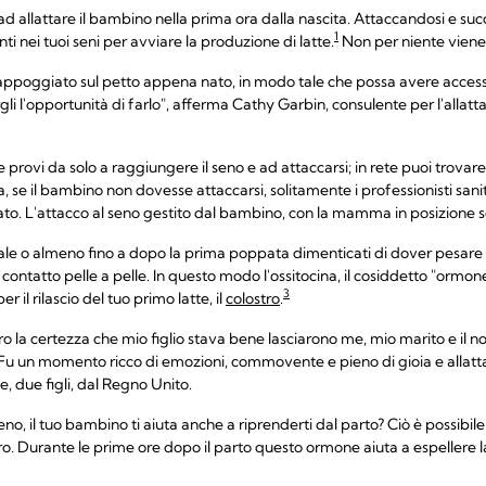
ad allattare il bambino nella prima ora dalla nascita. Attaccandosi e suc
1
ti nei tuoi seni per avviare la produzione di latte.
Non per niente viene
 appoggiato sul petto appena nato, in modo tale che possa avere access
i l'opportunità di farlo", afferma Cathy Garbin, consulente per l'allatta
he provi da solo a raggiungere il seno e ad attaccarsi; in rete puoi trova
, se il bambino non dovesse attaccarsi, solitamente i professionisti sanit
o. L'attacco al seno gestito dal bambino, con la mamma in posizione se
le o almeno fino a dopo la prima poppata dimenticati di dover pesare o
contatto pelle a pelle. In questo modo l'ossitocina, il cosiddetto "ormone
3
 il rilascio del tuo primo latte, il
colostro
.
 la certezza che mio figlio stava bene lasciarono me, mio marito e il no
 Fu un momento ricco di emozioni, commovente e pieno di gioia e allatt
ie, due figli, dal Regno Unito.
no, il tuo bambino ti aiuta anche a riprenderti dal parto? Ciò è possibile 
ero. Durante le prime ore dopo il parto questo ormone aiuta a espellere 