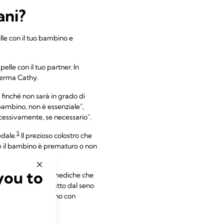
ani?
lle con il tuo bambino e
pelle con il tuo partner. In
fferma Cathy.
, finché non sarà in grado di
bambino, non è essenziale",
ccessivamente, se necessario".
5
edale.
Il prezioso colostro che
e il bambino è prematuro o non
you to
enta complicazioni mediche che
n si è nutrito affatto dal seno
e ad allattare al seno con