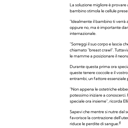
La soluzione migliore è provare 
bambino stimola le cellule presen
"Idealmente il bambino ti verrà
oppure no, ma è importante dargl
internazionale.
"Sorreggi il suo corpo e lascia c
chiamato "breast crawl". Tuttavia
le mamme a posizionare il neonat
Durante questa prima ora specia
queste tenere coccole e il vostro 
entrambi, un fattore essenziale per
"Non appena le ostetriche ebbero
potessimo iniziare a conoscerci.
speciale ora insieme", ricorda Ell
Sapevi che mentre si nutre dal se
favorisce la contrazione dell'ut
4
riduce le perdite di sangue.