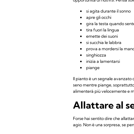
si agita durante il sonno
apre gli occhi
gira la testa quando sent
tira fuori la lingua
emette dei suoni
si succhia le labbra
prova a mordersi la man
singhiozza
inizia a lamentarsi
piange
Il pianto è un segnale avanzato di
seno mentre piange, soprattutto
alimenterà più velocemente e m
Allattare al s
Forse hai sentito dire che allat
agio. Non è una sorpresa, se pens