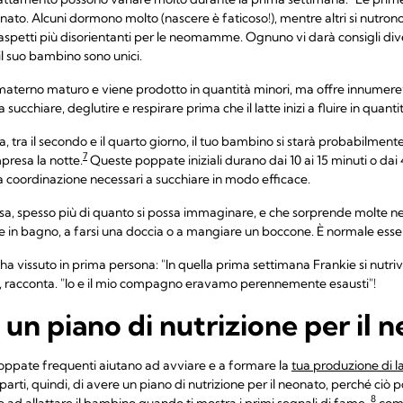
o. Alcuni dormono molto (nascere è faticoso!), mentre altri si nutrono
 aspetti più disorientanti per le neomamme. Ognuno vi darà consigli dive
l suo bambino sono unici.
e materno maturo e viene prodotto in quantità minori, ma offre innumerevo
succhiare, deglutire e respirare prima che il latte inizi a fluire in quan
tra il secondo e il quarto giorno, il tuo bambino si starà probabilmente
7
mpresa la notte.
Queste poppate iniziali durano dai 10 ai 15 minuti o dai 
a coordinazione necessari a succhiare in modo efficace.
tensa, spesso più di quanto si possa immaginare, e che sorprende molt
in bagno, a farsi una doccia o a mangiare un boccone. È normale esse
, l'ha vissuto in prima persona: "In quella prima settimana Frankie si nutri
, racconta. "Io e il mio compagno eravamo perennemente esausti"!
 un piano di nutrizione per il 
oppate frequenti aiutano ad avviare e a formare la
tua produzione di l
arti, quindi, di avere un piano di nutrizione per il neonato, perché ciò 
8
lo ad allattare il bambino quando ti mostra i primi segnali di fame,
com