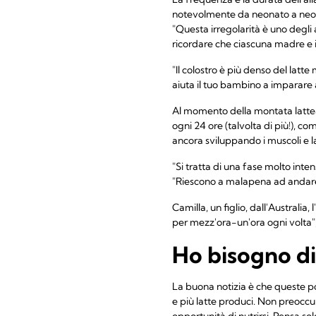
notevolmente da neonato a neonat
"Questa irregolarità è uno degli
ricordare che ciascuna madre e i
"Il colostro è più denso del latt
aiuta il tuo bambino a imparare a 
Al momento della montata lattea, 
ogni 24 ore (talvolta di più!), co
ancora sviluppando i muscoli e l
"Si tratta di una fase molto in
"Riescono a malapena ad andare 
Camilla, un figlio, dall'Australia
per mezz'ora-un'ora ogni volta"
Ho bisogno di
La buona notizia è che queste p
e più latte produci. Non preoccup
opportunità di nutrirsi. Pensa so