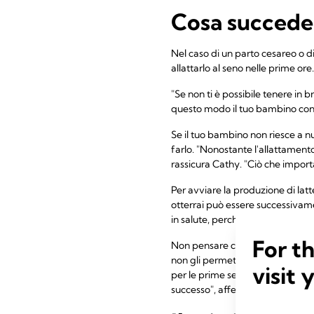
Cosa succede 
Nel caso di un parto cesareo o d
allattarlo al seno nelle prime ore.
"Se non ti è possibile tenere in br
questo modo il tuo bambino conti
Se il tuo bambino non riesce a nut
farlo. "Nonostante l'allattament
rassicura Cathy. "Ciò che import
Per avviare la produzione di latt
otterrai può essere successivam
in salute, perché il tuo latte offr
For t
Non pensare che non potrai mai 
non gli permettono di nutrirsi al
visit 
per le prime sei settimane, a cau
successo", afferma Cathy.