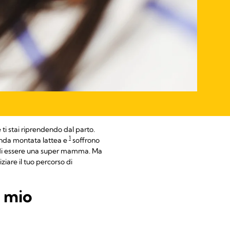
ti stai riprendendo dal parto.
1
onda montata lattea e
soffrono
, di essere una super mamma. Ma
iare il tuo percorso di
l mio