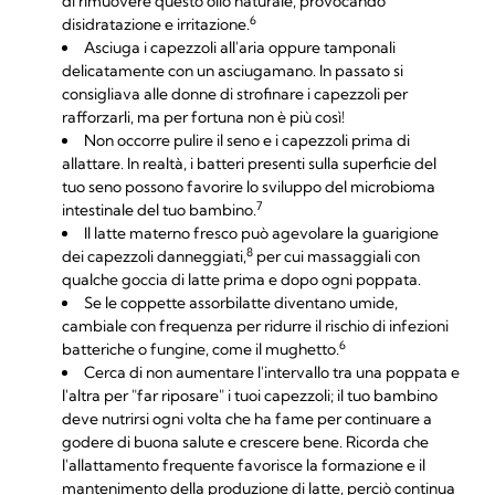
di rimuovere questo olio naturale, provocando
6
disidratazione e irritazione.
Asciuga i capezzoli all'aria oppure tamponali
delicatamente con un asciugamano. In passato si
consigliava alle donne di strofinare i capezzoli per
rafforzarli, ma per fortuna non è più così!
Non occorre pulire il seno e i capezzoli prima di
allattare. In realtà, i batteri presenti sulla superficie del
tuo seno possono favorire lo sviluppo del microbioma
7
intestinale del tuo bambino.
Il latte materno fresco può agevolare la guarigione
8
dei capezzoli danneggiati,
per cui massaggiali con
qualche goccia di latte prima e dopo ogni poppata.
Se le coppette assorbilatte diventano umide,
cambiale con frequenza per ridurre il rischio di infezioni
6
batteriche o fungine, come il mughetto.
Cerca di non aumentare l'intervallo tra una poppata e
l'altra per "far riposare" i tuoi capezzoli; il tuo bambino
deve nutrirsi ogni volta che ha fame per continuare a
godere di buona salute e crescere bene. Ricorda che
l'allattamento frequente favorisce la formazione e il
mantenimento della produzione di latte, perciò continua