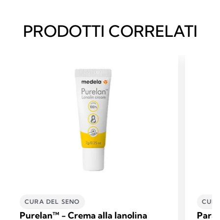
PRODOTTI CORRELATI
CURA DEL SENO
CURA
Purelan™ - Crema alla lanolina
Parac