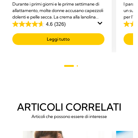
Durante i primi giorni e le prime settimane di
I parac
allattamento, molte donne accusano capezzoli
un supp
dolenti e pelle secca. La crema alla lanolina
per l’a
Purelan™ offre un rapido sollievo per capezzoli
durante
4.6
(326)
4.6
4.6
dolenti e pelle secca.
dalle s
su
su
Leggi tutto
5
5
stelle.
stelle.
326
798
recensioni
recens
ARTICOLI CORRELATI
Articoli che possono essere di interesse