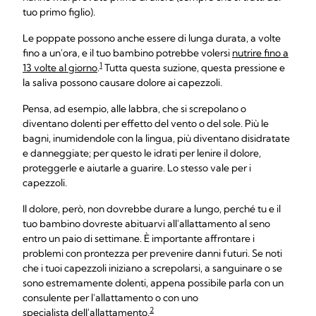
tuo primo figlio).
Le poppate possono anche essere di lunga durata, a volte
fino a un'ora, e il tuo bambino potrebbe volersi
nutrire fino a
1
13 volte al giorno
.
Tutta questa suzione, questa pressione e
la saliva possono causare dolore ai capezzoli.
Pensa, ad esempio, alle labbra, che si screpolano o
diventano dolenti per effetto del vento o del sole. Più le
bagni, inumidendole con la lingua, più diventano disidratate
e danneggiate; per questo le idrati per lenire il dolore,
proteggerle e aiutarle a guarire. Lo stesso vale per i
capezzoli.
Il dolore, però, non dovrebbe durare a lungo, perché tu e il
tuo bambino dovreste abituarvi all'allattamento al seno
entro un paio di settimane. È importante affrontare i
problemi con prontezza per prevenire danni futuri. Se noti
che i tuoi capezzoli iniziano a screpolarsi, a sanguinare o se
sono estremamente dolenti, appena possibile parla con un
consulente per l'allattamento o con uno
2
specialista dell'allattamento.