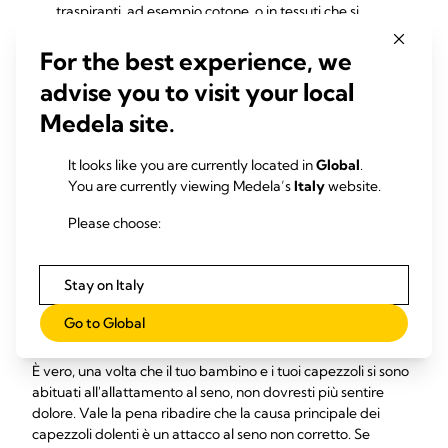
traspiranti, ad esempio cotone, o in tessuti che si
asciugano velocemente e assorbono l'umidità dai
capezzoli danneggiati.
For the best experience, we
Paracapezzoli
, coperture in silicone da posizionare
advise you to visit your local
sopra i capezzoli dotate di buchetti che permettono il
flusso del latte materno durante l'allattamento al seno.
Medela site.
Proteggono la pelle sottostante e forniscono ai bambini
con difficoltà di attacco una superficie più salda a cui
It looks like you are currently located in
Global
.
ancorarsi. I paracapezzoli vengono generalmente
You are currently viewing Medela’s
Italy
website.
considerati una soluzione a breve termine. Nel caso di
problemi o di dolore, parla con il tuo consulente per
Please choose:
l'allattamento o con lo specialista dell'allattamento.
Quando consultare il
Stay on Italy
medico
Go to Global
È vero, una volta che il tuo bambino e i tuoi capezzoli si sono
abituati all'allattamento al seno, non dovresti più sentire
dolore. Vale la pena ribadire che la causa principale dei
capezzoli dolenti è un attacco al seno non corretto. Se