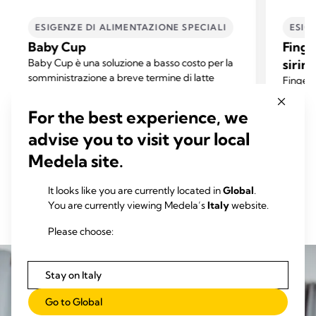
ESIGENZE DI ALIMENTAZIONE SPECIALI​
ESIG
Baby Cup
Finge
Baby Cup è una soluzione a basso costo per la
sirin
somministrazione a breve termine di latte
FingerF
umano, integratori e farmaci.
piccole
3.0
(3)
sommini
For the best experience, we
3.0
integra
su
3.3
advise you to visit your local
precisi
5
su
Medela site.
Leggi tutto
stelle.
5
3
stelle.
It looks like you are currently located in
Global
.
recensioni
4
You are currently viewing Medela’s
Italy
website.
recens
Please choose:
Stay on Italy
Go to Global