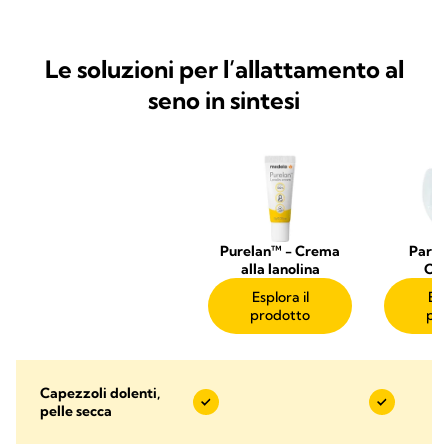
Le soluzioni per l’allattamento al
seno in sintesi
Purelan™ - Crema
Parac
alla lanolina
Con
Esplora il
Esp
prodotto
pr
Capezzoli dolenti,
pelle secca