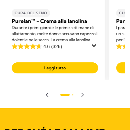
CURA DEL SENO
CURA
Purelan™ - Crema alla lanolina
Parac
Durante i primi giorni e le prime settimane di
I parac
allattamento, molte donne accusano capezzoli
un supp
dolenti e pelle secca. La crema alla lanolina
per l’a
Purelan™ offre un rapido sollievo per capezzoli
durante
4.6
(326)
4.6
4.6
dolenti e pelle secca.
dalle s
su
su
5
5
Leggi tutto
stelle.
stelle.
326
798
recensioni
recens