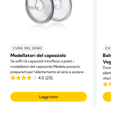
CURA DEL SENO
CURA
Modellatori del capezzolo
Balsa
Se soffri di capezzoli introflessi o piatti, i
Vega
modellatori del capezzolo Medela possono
Durante
prepararli per l'allattamento al seno e aiutare il
allatta
tuo bambino ad attaccarsi.
4.0
(23)
riferisc
4.0
su
4.7
5
su
Leggi tutto
stelle.
5
23
stelle.
recensioni
280