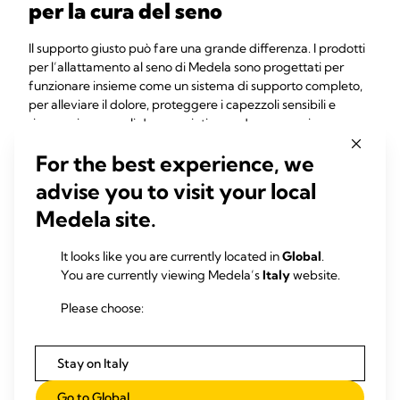
per la cura del seno
Il supporto giusto può fare una grande differenza. I prodotti
per l’allattamento al seno di Medela sono progettati per
funzionare insieme come un sistema di supporto completo,
per alleviare il dolore, proteggere i capezzoli sensibili e
riparare i capezzoli danneggiati quando necessario.
Purelan™
allevia e lenisce i capezzoli dolenti e la pelle
For the best experience, we
secca
advise you to visit your local
I
paracapezzoli Contact™
consentono di effettuare
l’allattamento in caso di difficoltà di attacco e
Medela site.
proteggono dal dolore ai capezzoli durante
l’allattamento
It looks like you are currently located in
Global
.
I
cuscinetti idrogel
rinfrescano e leniscono i capezzoli
You are currently viewing Medela’s
Italy
website.
tra le poppate e favoriscono la guarigione della pelle
Le
coppette assorbilatte
ti mantengono asciutta,
Please choose:
comoda e sicura, giorno e notte
Stay on Italy
Ogni prodotto è progettato tenendo in considerazione il
comfort e gli obiettivi nell’allattamento al seno, per
Go to Global