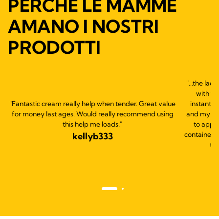
PERCHÉ LE MAMME
AMANO I NOSTRI
PRODOTTI
"...the lac
with th
"Fantastic cream really help when tender. Great value
instantly
for money last ages. Would really recommend using
and my bab
this help me loads."
to apply
container s
kellyb333
thi