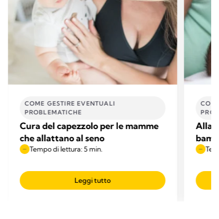
COME GESTIRE EVENTUALI
COME
PROBLEMATICHE
PROB
Cura del capezzolo per le mamme
Allat
che allattano al seno
bambi
Tempo di lettura: 5 min.
Temp
Leggi tutto