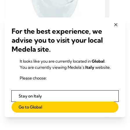
For the best experience, we
advise you to visit your local
Medela site.
PRODOTTI SOLO PER L'OSPEDALE
PROD
CURA DEL SENO
CURA
It looks like you are currently located in
Global
.
Paracapezzolo Contact™ sterile
Parac
You are currently viewing Medela’s
Italy
website.
I paracapezzoli Contact di Medela sono
I parac
Please choose:
pensati per coprire i capezzoli della madre
pensati
durante l'allattamento al seno.
durante
4.6
(798)
4.6
4.6
Stay on Italy
su
su
Leggi tutto
Go to Global
5
5
stelle.
stelle.
798
798
recensioni
recens