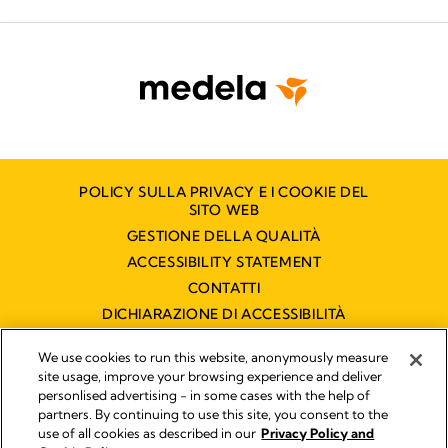
POLICY SULLA PRIVACY E I COOKIE DEL
SITO WEB
GESTIONE DELLA QUALITÀ
ACCESSIBILITY STATEMENT
CONTATTI
DICHIARAZIONE DI ACCESSIBILITÀ
We use cookies to run this website, anonymously measure
site usage, improve your browsing experience and deliver
Pubblicato da
personlised advertising - in some cases with the help of
Legal Notice
partners. By continuing to use this site, you consent to the
Medela Italia s.r.l. a socio unico P.IVA 03717020964 - Filiale
use of all cookies as described in our
Privacy Policy and
italiana di Medela AG !