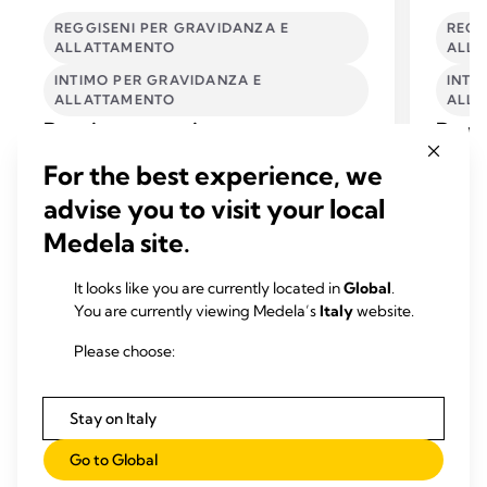
REGGISENI PER GRAVIDANZA E
REGG
ALLATTAMENTO
ALLA
INTIMO PER GRAVIDANZA E
INTI
ALLATTAMENTO
ALLA
Reggiseno traspirante per
Reggi
gravidanza e allattamento Keep
gravi
For the best experience, we
Cool™
Cool™
advise you to visit your local
Questo reggiseno per la gravidanza e
Il regg
l'allattamento è dotato di due zone traspiranti
Medela 
Medela site.
integrate per farti sentire fresca e di una
complet
nuova tecnologia ad asciugatura rapida che
fresche
4.2
(153)
It looks like you are currently located in
Global
.
4.2
4.6
aiuta a bilanciare la temperatura corporea,
You are currently viewing Medela’s
Italy
website.
su
su
offrendoti sostegno e comfort.
Leggi tutto
5
5
Please choose:
stelle.
stelle.
153
174
Stay on Italy
recensioni
recens
Go to Global