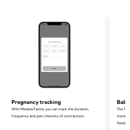
Pregnancy tracking
Baby
With Medela Family you can track the duration,
The foll
frequency and pain intensity of contractions.
more ba
feeding