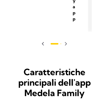
y
a
p
p
Caratteristiche
principali dell'app
Medela Family