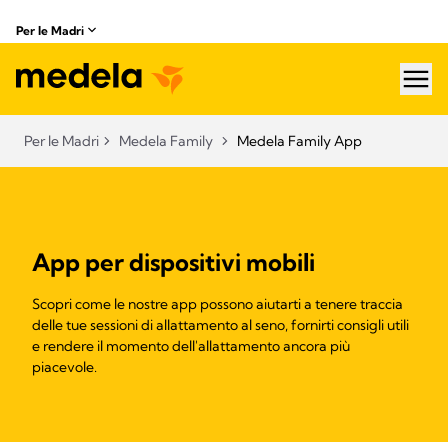
Per le Madri
hea
Per le Madri
Medela Family
Medela Family App
App per dispositivi mobili
Scopri come le nostre app possono aiutarti a tenere traccia
delle tue sessioni di allattamento al seno, fornirti consigli utili
e rendere il momento dell'allattamento ancora più
piacevole.