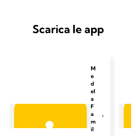
Scarica le app
M
e
d
el
a
F
a
m
il