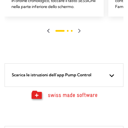
in ordine cronologico, toccare il tasto SESSIONI
control
nella parte inferiore dello schermo.
Family 
sulla s
cronolo
Scarica le istruzioni dell'app Pump Control