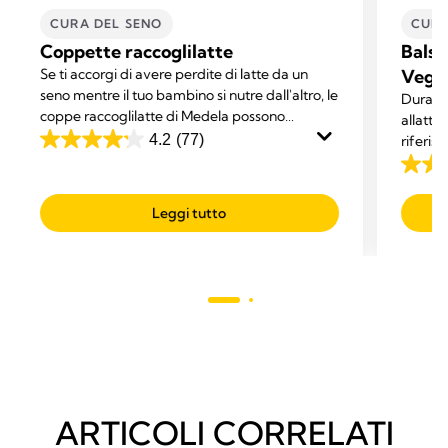
CURA DEL SENO
CURA
Coppette raccoglilatte
Balsa
Se ti accorgi di avere perdite di latte da un
Vega
seno mentre il tuo bambino si nutre dall'altro, le
Durante
coppe raccoglilatte di Medela possono
allatta
raccogliere il latte in eccesso mentre allatti.
4.2
(77)
riferisc
4.2
su
4.7
5
su
Leggi tutto
stelle.
5
77
stelle.
recensioni
280
recens
ARTICOLI CORRELATI