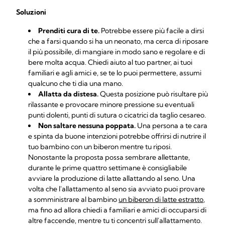
Soluzioni
Prenditi cura di te.
Potrebbe essere più facile a dirsi
che a farsi quando si ha un neonato, ma cerca di riposare
il più possibile, di mangiare in modo sano e regolare e di
bere molta acqua. Chiedi aiuto al tuo partner, ai tuoi
familiari e agli amici e, se te lo puoi permettere, assumi
qualcuno che ti dia una mano.
Allatta da distesa.
Questa posizione può risultare più
rilassante e provocare minore pressione su eventuali
punti dolenti, punti di sutura o cicatrici da taglio cesareo.
Non saltare nessuna poppata.
Una persona a te cara
e spinta da buone intenzioni potrebbe offrirsi di nutrire il
tuo bambino con un biberon mentre tu riposi.
Nonostante la proposta possa sembrare allettante,
durante le prime quattro settimane è consigliabile
avviare la produzione di latte allattando al seno. Una
volta che l'allattamento al seno sia avviato puoi provare
a somministrare al bambino
un biberon di latte estratto
,
ma fino ad allora chiedi a familiari e amici di occuparsi di
altre faccende, mentre tu ti concentri sull'allattamento.