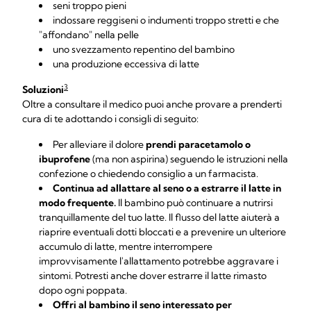
seni troppo pieni
indossare reggiseni o indumenti troppo stretti e che
"affondano" nella pelle
uno svezzamento repentino del bambino
una produzione eccessiva di latte
3
Soluzioni
Oltre a consultare il medico puoi anche provare a prenderti
cura di te adottando i consigli di seguito:
Per alleviare il dolore
prendi paracetamolo o
ibuprofene
(ma non aspirina) seguendo le istruzioni nella
confezione o chiedendo consiglio a un farmacista.
Continua ad allattare al seno o a estrarre il latte in
modo frequente.
Il bambino può continuare a nutrirsi
tranquillamente del tuo latte. Il flusso del latte aiuterà a
riaprire eventuali dotti bloccati e a prevenire un ulteriore
accumulo di latte, mentre interrompere
improvvisamente l'allattamento potrebbe aggravare i
sintomi. Potresti anche dover estrarre il latte rimasto
dopo ogni poppata.
Offri al bambino il seno interessato per