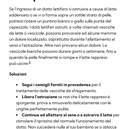
Se l'ingresso di un dotto lattifero si ostruisce a causa di latte
addensato o se vi si forma sopra un sottile strato di pelle,
potresti notare un puntino bianco o giallo sulla punta del
capezzolo. I dotti lattiferi ostruiti, a volte chiamati vesciche
da latte o vescicole, possono provocare ad alcune mamme
un dolore localizzato, soprattutto durante l'allattamento al
seno o l'estrazione. Altre non provano alcun dolore. Le
vescicole bianche possono durare giorni o settimane, fino a
quando la pelle finalmente si rompe e il latte rappreso
8
può uscire.
Soluzioni
Segui i consigli forniti in precedenza
per il
trattamento delle vesciche da sfregamento.
Libera l'ostruzione
se noti che il latte rappreso è
sporgente: prova a rimuoverlo delicatamente con le
unghie perfettamente pulite.
Continua ad allattare al seno o a estrarre il latte
per
stimolare il ripristino del normale funzionamento del
dotto. Non succederà nulla al tuo bambino se si sblocca