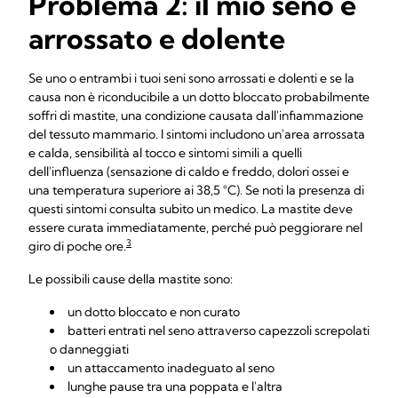
Problema 2: il mio seno è
arrossato e dolente
Se uno o entrambi i tuoi seni sono arrossati e dolenti e se la
causa non è riconducibile a un dotto bloccato probabilmente
soffri di mastite, una condizione causata dall'infiammazione
del tessuto mammario. I sintomi includono un'area arrossata
e calda, sensibilità al tocco e sintomi simili a quelli
dell'influenza (sensazione di caldo e freddo, dolori ossei e
una temperatura superiore ai 38,5 °C). Se noti la presenza di
questi sintomi consulta subito un medico. La mastite deve
essere curata immediatamente, perché può peggiorare nel
3
giro di poche ore.
Le possibili cause della mastite sono:
un dotto bloccato e non curato
batteri entrati nel seno attraverso capezzoli screpolati
o danneggiati
un attaccamento inadeguato al seno
lunghe pause tra una poppata e l'altra