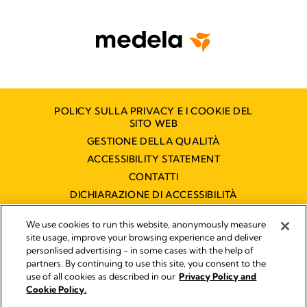
POLICY SULLA PRIVACY E I COOKIE DEL
SITO WEB
GESTIONE DELLA QUALITÀ
ACCESSIBILITY STATEMENT
CONTATTI
DICHIARAZIONE DI ACCESSIBILITÀ
We use cookies to run this website, anonymously measure
site usage, improve your browsing experience and deliver
Pubblicato da
personlised advertising - in some cases with the help of
Legal Notice
partners. By continuing to use this site, you consent to the
Medela Italia s.r.l. a socio unico P.IVA 03717020964 - Filiale
use of all cookies as described in our
Privacy Policy and
italiana di Medela AG !
Cookie Policy.
© 2026 Medela