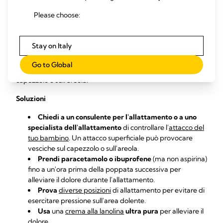
Problema 7: ho una
Please choose:
vescica sul capezzolo
Stay on Italy
Le frequenti poppate a volte possono provocare uno
Go to Global
sfregamento doloroso o una bolla di sangue sul seno, sul
7
capezzolo o sull'areola.
Soluzioni
Chiedi a un consulente per l'allattamento o a uno
specialista dell'allattamento
di controllare l'
attacco del
tuo bambino
. Un attacco superficiale può provocare
vesciche sul capezzolo o sull'areola.
Prendi paracetamolo o ibuprofene
(ma non aspirina)
fino a un'ora prima della poppata successiva per
alleviare il dolore durante l'allattamento.
Prova
diverse posizioni
di allattamento per evitare di
esercitare pressione sull'area dolente.
Usa
una
crema alla lanolina
ultra pura
per alleviare il
dolore.