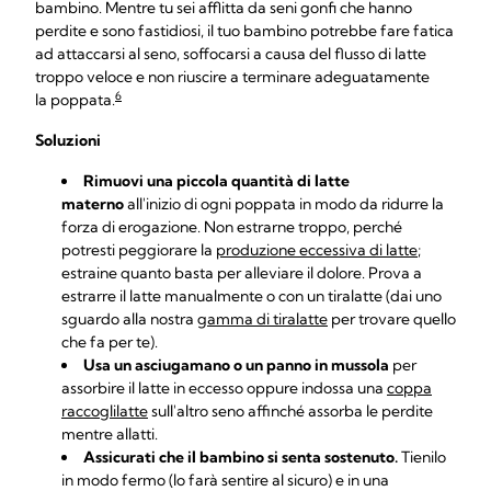
bambino. Mentre tu sei afflitta da seni gonfi che hanno
perdite e sono fastidiosi, il tuo bambino potrebbe fare fatica
ad attaccarsi al seno, soffocarsi a causa del flusso di latte
troppo veloce e non riuscire a terminare adeguatamente
6
la poppata.
Soluzioni
Rimuovi una piccola quantità di latte
materno
all'inizio di ogni poppata in modo da ridurre la
forza di erogazione. Non estrarne troppo, perché
potresti peggiorare la
produzione eccessiva di latte
;
estraine quanto basta per alleviare il dolore. Prova a
estrarre il latte manualmente o con un tiralatte (dai uno
sguardo alla nostra
gamma di tiralatte
per trovare quello
che fa per te).
Usa un asciugamano o un panno in mussola
per
assorbire il latte in eccesso oppure indossa una
coppa
raccoglilatte
sull'altro seno affinché assorba le perdite
mentre allatti.
Assicurati che il bambino si senta sostenuto.
Tienilo
in modo fermo (lo farà sentire al sicuro) e in una