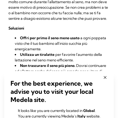
molto comune durante l'allattamento al seno, ma non deve
essere motivo di preoccupazione. Se non crea problemi a te
o al bambino non occorre che tu faccia nulla; ma se ti fa
sentire a disagio esistono alcune tecniche che puoi provare.
Soluzioni
Offri per primo
il seno meno usato
a ogni poppata
visto che il tuo bambino all'inizio succhia più
energicamente.
Utilizza un tiralatte
per favorire l'aumento della
lattazione nel seno meno efficiente.
Non trascurare il seno più pieno.
Dovrai continuare
ad allattare anche dal seno più grande per evitare di
incorrere in dotti lattiferi bloccati o mastite.
For the best experience, we
Consulta un medico.
A volte il fatto che si alimenti da
un solo lato potrebbe essere dovuto ad una infezione
advise you to visit your local
all'orecchio del tuo bambino. Alcune posizioni possono,
Medela site.
quindi provocargli malessere: una posizione più verticale
in questi casi può essere d'aiuto. In caso di infezione al
seno, invece, il gusto del tuo latte potrebbe cambiare e
It looks like you are currently located in
Global
.
non piacergli.
You are currently viewing Medela’s
Italy
website.