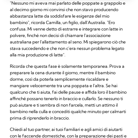
"Nessuno mi aveva mai parlato delle poppate a grappolo e
al decimo giorno mi convinsi che non stavo producendo
abbastanza latte da soddisfare le esigenze del mio
bambino", ricorda Camilla, un figlio, dall'Australia. "Ero
confusa. Mi venne detto di estrarre e integrare con latte in
polvere, finché non decisi di chiamare l'associazione
australiana per l'allattamento al seno. Mi spiegarono ciò che
stava succedendo e che non c'era nessun problema legato
alla mia produzione di latte".
Ricorda che questa fase è solamente temporanea. Prova a
preparare la cena durante il giorno, mentre il bambino
dorme, così da poterla semplicemente riscaldare e
mangiare velocemente tra una poppata e l'altra. Se hai
qualcuno che ti aiuta, fai delle pause e affida loro il bambino
affinché possano tenerlo in braccio e cullarlo. Se nessuno ti
può aiutare e ti sembra di non farcela, metti un attimo il
bambino nella culla e concediti qualche minuto per calmarti
prima di riprenderlo in braccio.
Chiedi al tuo partner, ai tuoi familiari e agli amici di aiutarti
con le faccende domestiche, con la preparazione dei pasti e