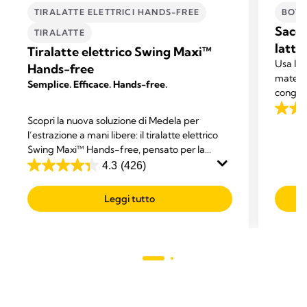
TIRALATTE ELETTRICI HANDS-FREE
BOTT
Sacch
TIRALATTE
latte
Tiralatte elettrico Swing Maxi™
Usa le 
Hands-free
materno
Semplice. Efficace. Hands-free.
congela
appena 
4.8
Scopri la nuova soluzione di Medela per
l'utili
su
l’estrazione a mani libere: il tiralatte elettrico
sprechi
5
Swing Maxi™ Hands-free, pensato per la
massima comodità e il multitasking.
stelle.
4.3
(426)
4.3
477
su
recens
Leggi tutto
5
stelle.
426
recensioni