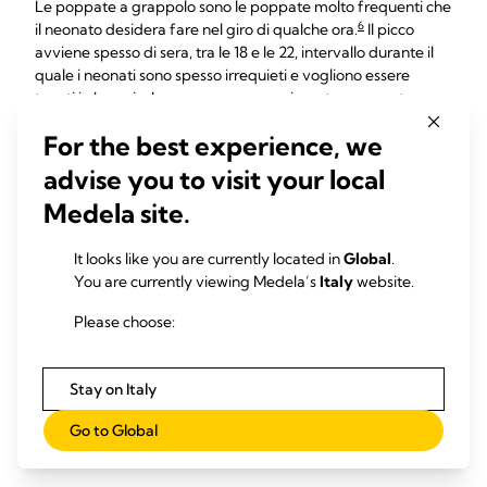
Le poppate a grappolo sono le poppate molto frequenti che
6
il neonato desidera fare nel giro di qualche ora.
Il picco
avviene spesso di sera, tra le 18 e le 22, intervallo durante il
quale i neonati sono spesso irrequieti e vogliono essere
tenuti in braccio. Le mamme spesso riscontrano questo
comportamento tra le due e le nove settimane di vita del
For the best experience, we
neonato. È un comportamento assolutamente normale e
comune per i neonati che, durante il resto della giornata,
advise you to visit your local
sono invece sereni, mangiano, prendono peso e
Medela site.
9
generalmente godono di buona salute.
Le poppate a grappolo possono anche essere il segnale di
It looks like you are currently located in
Global
.
uno scatto di crescita del bambino, che ha bisogno di sentirsi
You are currently viewing Medela’s
Italy
website.
al sicuro, rassicurato e amato. Potrebbe trovare difficile
calmarsi o potrebbe sentirsi sopraffatto dalla stimolazione
Please choose:
9
che il suo cervello in crescita riceve.
I bambini piccoli che si
sentono esausti a volte hanno difficoltà a tranquillizzarsi e
Stay on Italy
hanno bisogno di qualcuno che li aiuti. Quale modo migliore
per rasserenarsi di una poppata, che non è soltanto una
Go to Global
fonte di nutrimento ma anche un aiuto contro i dolori e una
10
fonte dell'ormone della felicità?