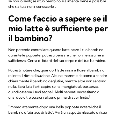
se non lo senti; se il tuo bambino si alimenta bene è possibile
che sia tu a non riconoscerlo".
Come faccio a sapere se il
mio latte è sufficiente per
il bambino?
Non potendo controllare quanto latte beve il tuo bambino
durante le poppate, potresti pensare che non ne assume a
sufficienza. Cerca di fidarti del tuo corpo e del tuo bambino.
Potresti notare che, quando il latte inizia a fluire, il bambino
rallenta il ritmo di suzione. Alcune mamme riescono a sentire
chiaramente il bambino deglutire, mentre altre non sentono
nulla. Sarà lui a farti capire se ha mangiato abbastanza,
quindi osserva i suoi segnali. Molti neonati necessitano di
6
una, due o tre sessioni al seno prima di aver finito.
"Immediatamente dopo una bella poppata noterai che il
bambino è 'ubriaco di latte'. Avrà un aspetto rilassato e il suo