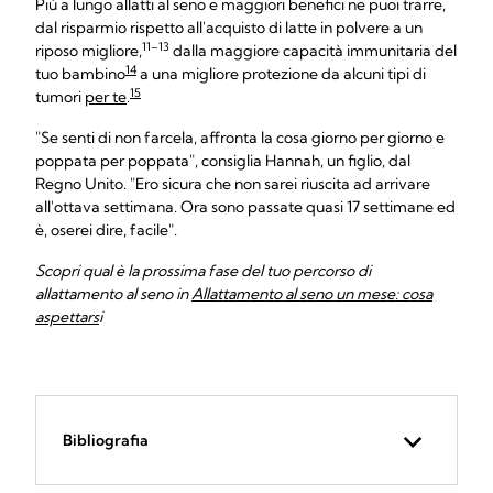
Più a lungo allatti al seno e maggiori benefici ne puoi trarre,
dal risparmio rispetto all'acquisto di latte in polvere a un
11–13
riposo migliore,
dalla maggiore capacità immunitaria del
14
tuo bambino
a una migliore protezione da alcuni tipi di
15
tumori
per te
.
"Se senti di non farcela, affronta la cosa giorno per giorno e
poppata per poppata", consiglia Hannah, un figlio, dal
Regno Unito. "Ero sicura che non sarei riuscita ad arrivare
all'ottava settimana. Ora sono passate quasi 17 settimane ed
è, oserei dire, facile".
Scopri qual è la prossima fase del tuo percorso di
allattamento al seno in
Allattamento al seno un mese: cosa
aspettars
i
Bibliografia