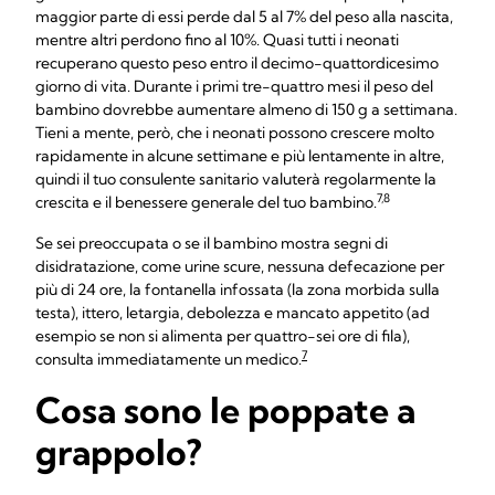
maggior parte di essi perde dal 5 al 7% del peso alla nascita,
mentre altri perdono fino al 10%. Quasi tutti i neonati
recuperano questo peso entro il decimo-quattordicesimo
giorno di vita. Durante i primi tre-quattro mesi il peso del
bambino dovrebbe aumentare almeno di 150 g a settimana.
Tieni a mente, però, che i neonati possono crescere molto
rapidamente in alcune settimane e più lentamente in altre,
quindi il tuo consulente sanitario valuterà regolarmente la
7,8
crescita e il benessere generale del tuo bambino.
Se sei preoccupata o se il bambino mostra segni di
disidratazione, come urine scure, nessuna defecazione per
più di 24 ore, la fontanella infossata (la zona morbida sulla
testa), ittero, letargia, debolezza e mancato appetito (ad
esempio se non si alimenta per quattro-sei ore di fila),
7
consulta immediatamente un medico.
Cosa sono le poppate a
grappolo?