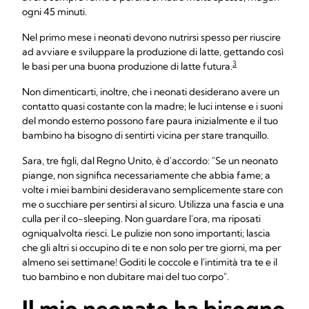
ogni 45 minuti.
Nel primo mese i neonati devono nutrirsi spesso per riuscire
ad avviare e sviluppare la produzione di latte, gettando così
3
le basi per una buona produzione di latte futura.
Non dimenticarti, inoltre, che i neonati desiderano avere un
contatto quasi costante con la madre; le luci intense e i suoni
del mondo esterno possono fare paura inizialmente e il tuo
bambino ha bisogno di sentirti vicina per stare tranquillo.
Sara, tre figli, dal Regno Unito, è d'accordo: "Se un neonato
piange, non significa necessariamente che abbia fame; a
volte i miei bambini desideravano semplicemente stare con
me o succhiare per sentirsi al sicuro. Utilizza una fascia e una
culla per il co-sleeping. Non guardare l'ora, ma riposati
ogniqualvolta riesci. Le pulizie non sono importanti; lascia
che gli altri si occupino di te e non solo per tre giorni, ma per
almeno sei settimane! Goditi le coccole e l'intimità tra te e il
tuo bambino e non dubitare mai del tuo corpo".
Il mio neonato ha bisogno