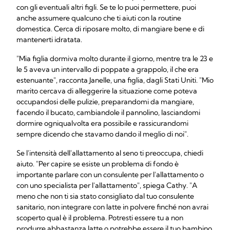
con gli eventuali altri figli. Se te lo puoi permettere, puoi
anche assumere qualcuno che ti aiuti con la routine
domestica. Cerca di riposare molto, di mangiare bene e di
mantenerti idratata.
"Mia figlia dormiva molto durante il giorno, mentre tra le 23 e
le 5 aveva un intervallo di poppate a grappolo, il che era
estenuante", racconta Janelle, una figlia, dagli Stati Uniti. "Mio
marito cercava di alleggerire la situazione come poteva
occupandosi delle pulizie, preparandomi da mangiare,
facendo il bucato, cambiandole il pannolino, lasciandomi
dormire ogniqualvolta era possibile e rassicurandomi
sempre dicendo che stavamo dando il meglio di noi".
Se l'intensità dell'allattamento al seno ti preoccupa, chiedi
aiuto. "Per capire se esiste un problema di fondo è
importante parlare con un consulente per l'allattamento o
con uno specialista per l'allattamento", spiega Cathy. "A
meno che non ti sia stato consigliato dal tuo consulente
sanitario, non integrare con latte in polvere finché non avrai
scoperto qual è il problema. Potresti essere tu a non
produrre abbastanza latte o potrebbe essere il tuo bambino