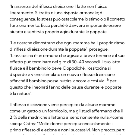
"In assenza del riflesso di eiezione il latte non fluisce
liberamente. Si tratta di una risposta ormonale; di
conseguenza, lo stress può ostacolarne lo stimolo o il corretto
funzionamento. Ecco perché è davvero importante essere
aiutata e sentirsi a proprio agio durante le poppate.
"Le ricerche dimostrano che ogni mamma ha il proprio ritmo
di riflessi di eiezione durante le poppate", prosegue.
"L'ossitocina è un ormone che agisce a breve termine e il suo
effetto può terminare nel giro di 30-40 secondi. Il tuo latte
fluisce e il bambino lo beve. Dopodiché, l'ossitocina si
disperde e viene stimolato un nuovo riflesso di eiezione
affinché il bambino possa nutrirsi ancora e così via. È per
questo che i neonati fanno delle pause durante le poppate:
è la natura".
Il riflesso di eiezione viene percepito da alcune mamme
come un getto o un formicolio, ma gli studi affermano che il
5
21% delle madri che allattano al seno non sente nulla,
come
spiega Cathy: "Molte donne percepiscono solamente il
primo riflesso di eiezione e non i successivi. Non preoccuparti