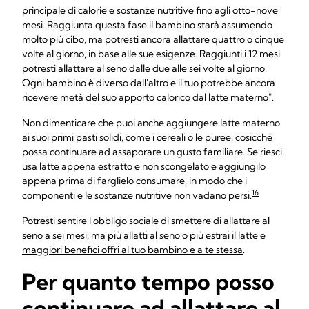
principale di calorie e sostanze nutritive fino agli otto-nove
mesi. Raggiunta questa fase il bambino starà assumendo
molto più cibo, ma potresti ancora allattare quattro o cinque
volte al giorno, in base alle sue esigenze. Raggiunti i 12 mesi
potresti allattare al seno dalle due alle sei volte al giorno.
Ogni bambino è diverso dall'altro e il tuo potrebbe ancora
ricevere metà del suo apporto calorico dal latte materno".
Non dimenticare che puoi anche aggiungere latte materno
ai suoi primi pasti solidi, come i cereali o le puree, cosicché
possa continuare ad assaporare un gusto familiare. Se riesci,
usa latte appena estratto e non scongelato e aggiungilo
appena prima di farglielo consumare, in modo che i
16
componenti e le sostanze nutritive non vadano persi.
Potresti sentire l'obbligo sociale di smettere di allattare al
seno a sei mesi, ma più allatti al seno o più estrai il latte e
maggiori benefici offri al tuo bambino e a te stessa
.
Per quanto tempo posso
continuare ad allattare al