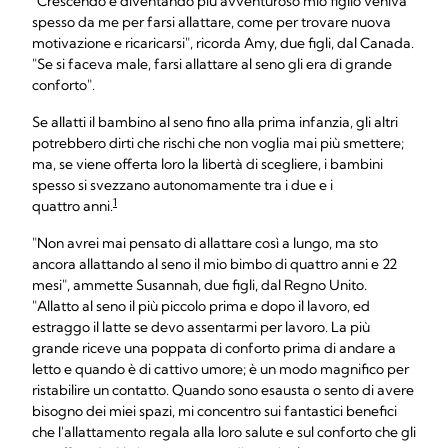
"Crescendo e diventando più avventuroso mio figlio veniva
spesso da me per farsi allattare, come per trovare nuova
motivazione e ricaricarsi", ricorda Amy, due figli, dal Canada.
"Se si faceva male, farsi allattare al seno gli era di grande
conforto".
Se allatti il bambino al seno fino alla prima infanzia, gli altri
potrebbero dirti che rischi che non voglia mai più smettere;
ma, se viene offerta loro la libertà di scegliere, i bambini
spesso si svezzano autonomamente tra i due e i
1
quattro anni.
"Non avrei mai pensato di allattare così a lungo, ma sto
ancora allattando al seno il mio bimbo di quattro anni e 22
mesi", ammette Susannah, due figli, dal Regno Unito.
"Allatto al seno il più piccolo prima e dopo il lavoro, ed
estraggo il latte se devo assentarmi per lavoro. La più
grande riceve una poppata di conforto prima di andare a
letto e quando è di cattivo umore; è un modo magnifico per
ristabilire un contatto. Quando sono esausta o sento di avere
bisogno dei miei spazi, mi concentro sui fantastici benefici
che l'allattamento regala alla loro salute e sul conforto che gli