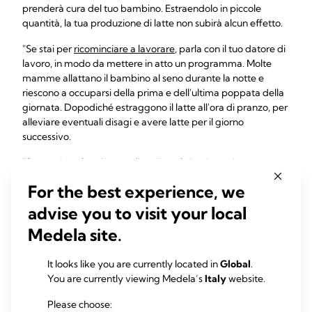
prenderà cura del tuo bambino. Estraendolo in piccole
quantità, la tua produzione di latte non subirà alcun effetto.
"Se stai per
ricominciare a lavorare
, parla con il tuo datore di
lavoro, in modo da mettere in atto un programma. Molte
mamme allattano il bambino al seno durante la notte e
riescono a occuparsi della prima e dell'ultima poppata della
giornata. Dopodiché estraggono il latte all'ora di pranzo, per
alleviare eventuali disagi e avere latte per il giorno
successivo.
"Spesso è molto più semplice di quel che si pensi e
oggigiorno molti posti di lavoro sono attrezzati per facilitare
For the best experience, we
le mamme", aggiunge. "I 1 sono efficienti e ti aiuteranno a
gestire con semplicità questo gioco di destrezza".
advise you to visit your local
Medela site.
Natalie, un figlio, dagli Stati Uniti, descrive la sua routine:
"Allatto Dylan appena si sveglia e a volte una seconda volta
prima di andare al lavoro, in modo da stimolare la mia
It looks like you are currently located in
Global
.
produzione e mantenere il contatto con lui. Al lavoro
You are currently viewing Medela’s
Italy
website.
estraggo il latte due volte per il giorno successivo (consuma
Please choose:
due bottiglie di latte materno mentre sono via) e poi mi