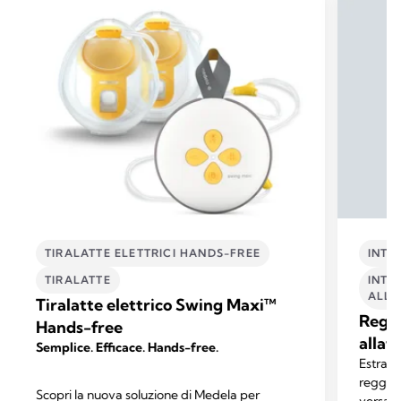
TIRALATTE ELETTRICI HANDS-FREE
INTI
TIRALATTE
INTI
ALLA
Tiralatte elettrico Swing Maxi™
Reggi
Hands-free
allat
Semplice. Efficace. Hands-free.
Estrai e
reggise
Scopri la nuova soluzione di Medela per
versatil