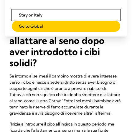
affretto a rientrare a casa per la sua poppata serale. Durante
i fine settimana non estraggo il latte ma allatto
Stay on Italy
esclusivamente al seno".
Posso continuare ad
Go to Global
allattare al seno dopo
aver introdotto i cibi
solidi?
Se intorno ai sei mesi il bambino mostra di avere interesse
verso il cibo e riesce a sedersi dritto senza aver bisogno di
supporto significa che è pronto a provare i cibi solidi.
Tuttavia ciò non significa che tu debba smettere di allattare
al seno, come illustra Cathy: "Entro i sei mesi il bambino avrà
terminato le riserve di ferro accumulate durante la
gravidanza e avrà bisogno di riceverne altre", afferma.
"Inizia a introdurre il cibo all'incirca in questo periodo, ma
ricorda che l'allattamento al seno rimarrà la sua fonte