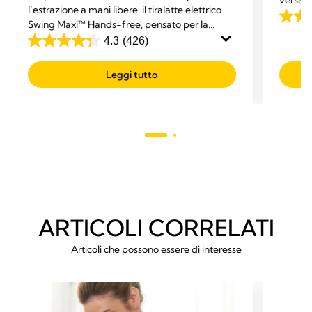
l’estrazione a mani libere: il tiralatte elettrico
dotato 
4.4
Swing Maxi™ Hands-free, pensato per la
perfett
massima comodità e il multitasking.
su
4.3
(426)
4.3
5
su
stelle.
Leggi tutto
5
87
stelle.
recens
426
recensioni
ARTICOLI CORRELATI
Articoli che possono essere di interesse