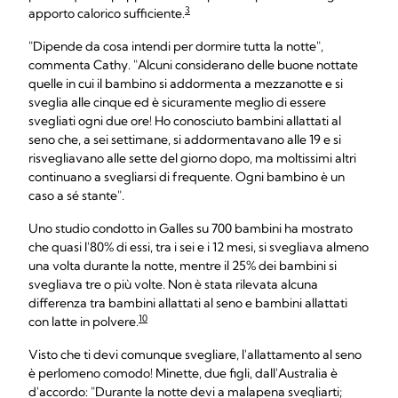
3
apporto calorico sufficiente.
"Dipende da cosa intendi per dormire tutta la notte",
commenta Cathy. "Alcuni considerano delle buone nottate
quelle in cui il bambino si addormenta a mezzanotte e si
sveglia alle cinque ed è sicuramente meglio di essere
svegliati ogni due ore! Ho conosciuto bambini allattati al
seno che, a sei settimane, si addormentavano alle 19 e si
risvegliavano alle sette del giorno dopo, ma moltissimi altri
continuano a svegliarsi di frequente. Ogni bambino è un
caso a sé stante".
Uno studio condotto in Galles su 700 bambini ha mostrato
che quasi l'80% di essi, tra i sei e i 12 mesi, si svegliava almeno
una volta durante la notte, mentre il 25% dei bambini si
svegliava tre o più volte. Non è stata rilevata alcuna
differenza tra bambini allattati al seno e bambini allattati
10
con latte in polvere.
Visto che ti devi comunque svegliare, l'allattamento al seno
è perlomeno comodo! Minette, due figli, dall'Australia è
d'accordo: "Durante la notte devi a malapena svegliarti;