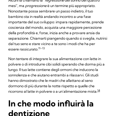
Alcuni la chiamano la "
regressione
del sonno dei quattro
mesi", ma
progressione
è un termine più appropriato.
Nonostante possa sembrare un passo indietro, il tuo
bambino sta in realtà andando incontro a una fase
importante del suo sviluppo: impara rapidamente, prende
coscienza del mondo, acquista una maggiore percezione
della profondità e, forse, inizia anche a provare ansia da
separazione. Chiamarti piangendo quando si sveglia, nutrirsi
dal tuo seno e stare vicino a te sono i modi che ha per
11–13
essere rassicurato.
Non tentare di integrare la sua alimentazione con latte in
polvere o di introdurre cibi solidi sperando che dorma più a
lungo. Il tuo latte contiene degli ormoni che inducono la
sonnolenza e che aiutano entrambi a rilassarvi. Gli studi
hanno dimostrato che le madri che allattano al seno
dormono di più durante la notte rispetto a quelle che
14
ricorrono al latte in polvere o a un'alimentazione mista.
In che modo influirà la
dentizione