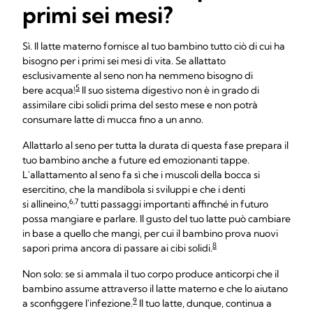
primi sei mesi?
Sì. Il latte materno fornisce al tuo bambino tutto ciò di cui ha
bisogno per i primi sei mesi di vita. Se allattato
esclusivamente al seno non ha nemmeno bisogno di
5
bere acqua!
Il suo sistema digestivo non è in grado di
assimilare cibi solidi prima del sesto mese e non potrà
consumare latte di mucca fino a un anno.
Allattarlo al seno per tutta la durata di questa fase prepara il
tuo bambino anche a future ed emozionanti tappe.
L'allattamento al seno fa sì che i muscoli della bocca si
esercitino, che la mandibola si sviluppi e che i denti
6,7
si allineino,
tutti passaggi importanti affinché in futuro
possa mangiare e parlare. Il gusto del tuo latte può cambiare
in base a quello che mangi, per cui il bambino prova nuovi
8
sapori prima ancora di passare ai cibi solidi.
Non solo: se si ammala il tuo corpo produce anticorpi che il
bambino assume attraverso il latte materno e che lo aiutano
9
a sconfiggere l'infezione.
Il tuo latte, dunque, continua a