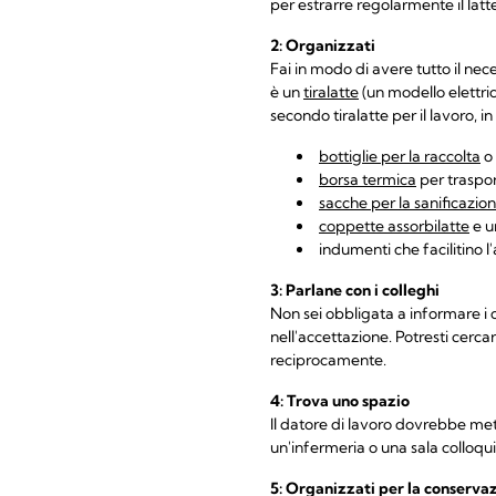
per estrarre regolarmente il latte
2:
Organizzati
Fai in modo di avere tutto il nec
è un
tiralatte
(un modello elettri
secondo tiralatte per il lavoro, 
bottiglie per la raccolta
o
borsa termica
per trasport
sacche per la sanificazi
coppette assorbilatte
e u
indumenti che facilitino 
3: Parlane con i colleghi
Non sei obbligata a informare i c
nell'accettazione. Potresti cerc
reciprocamente.
4: Trova uno spazio
Il datore di lavoro dovrebbe mett
un'infermeria o una sala colloq
5: Organizzati per la conserva