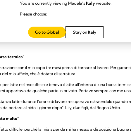
di genitore e l'allattamento è faticoso, specialmente quando ti stai abitu
You are currently viewing Medela’s
Italy
website.
a volta, prenditi cura di te e stai certa che le cose miglioreranno man 
to grande cambiamento.
Please choose:
l latte al lavoro: storie di ma
Go to Global
Stay on Italy
rienze diverse di estrazione al lavoro, ma hanno trovato il modo di in
rsa termica"
strazione con il mio capo tre mesi prima di tornare al lavoro. Per garant
 del mio ufficio, che è dotata di serratura.
per latte nel mio ufficio e tenevo il latte all'interno di una borsa termic
, mi appartavo da qualche parte in privato. Portavo sempre con me una 
stanza latte durante l'orario di lavoro recuperavo estraendolo quando 
 portare al nido il giorno dopo". Lily, due figli, dal Regno Unito.
ato molto"
ffatto difficile, perché la mia azienda mi ha messo a disposizione buone