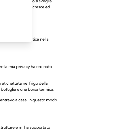
ando o se il bambino si sveglia
mano che il bambino cresce ed
mme
serire questa pratica nella
ire la mia privacy ha ordinato
a etichettata nel frigo della
bottiglia e una borsa termica.
rientravo a casa. In questo modo
 strutture e mi ha supportato