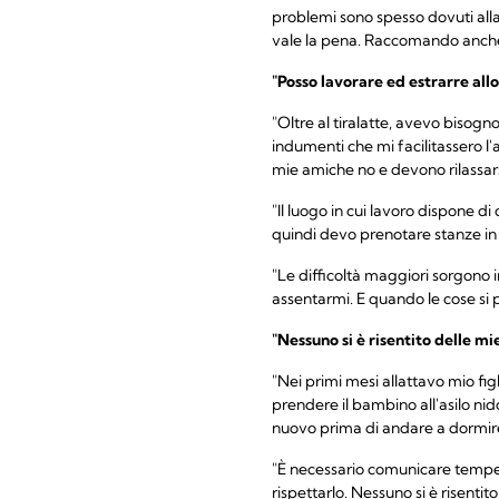
problemi sono spesso dovuti alla 
vale la pena. Raccomando anche i
"Posso lavorare ed estrarre all
"Oltre al tiralatte, avevo bisogn
indumenti che mi facilitassero 
mie amiche no e devono rilassars
"Il luogo in cui lavoro dispone d
quindi devo prenotare stanze in di
"Le difficoltà maggiori sorgono
assentarmi. E quando le cose si 
"Nessuno si è risentito delle mi
"Nei primi mesi allattavo mio figl
prendere il bambino all'asilo nido 
nuovo prima di andare a dormir
"È necessario comunicare tempes
rispettarlo. Nessuno si è risentito