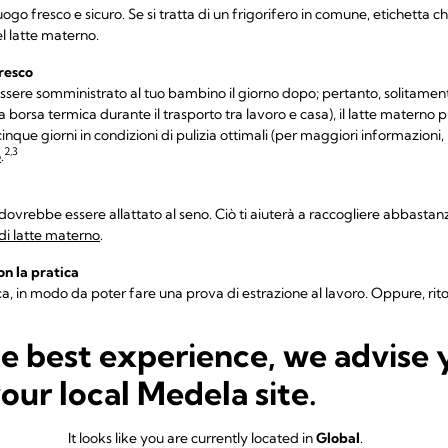
ogo fresco e sicuro. Se si tratta di un frigorifero in comune, etichetta ch
el latte materno.
fresco
ò essere somministrato al tuo bambino il giorno dopo; pertanto, solitamen
na borsa termica durante il trasporto tra lavoro e casa), il latte materno
cinque giorni in condizioni di pulizia ottimali (per maggiori informazioni, l
2,3
o
.
 dovrebbe essere allattato al seno. Ciò ti aiuterà a raccogliere abbastanz
di latte materno
.
on la pratica
a, in modo da poter fare una prova di estrazione al lavoro. Oppure, rit
tare il tuo latte prima di affrontare un'intera settimana di lavoro.
he best experience, we advise 
vicino a dove lavori, effettuare pause per l'allattamento (in cui allatti i
your local Medela site.
re una buona alternativa all'estrazione.
It looks like you are currently located in
Global
.