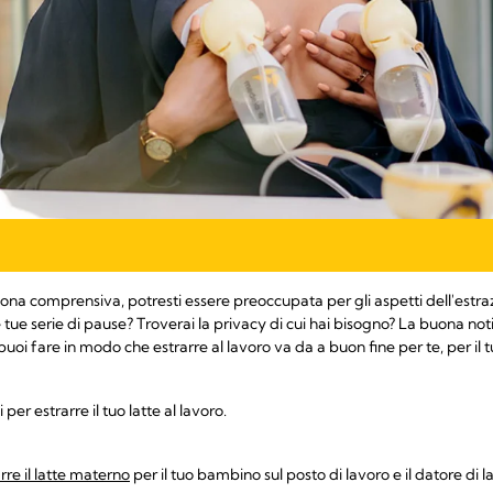
na comprensiva, potresti essere preoccupata per gli aspetti dell'estrazi
ue serie di pause? Troverai la privacy di cui hai bisogno? La buona noti
oi fare in modo che estrarre al lavoro va da a buon fine per te, per il tu
i per estrarre il tuo latte al lavoro.
rre il latte materno
per il tuo bambino sul posto di lavoro e il datore di