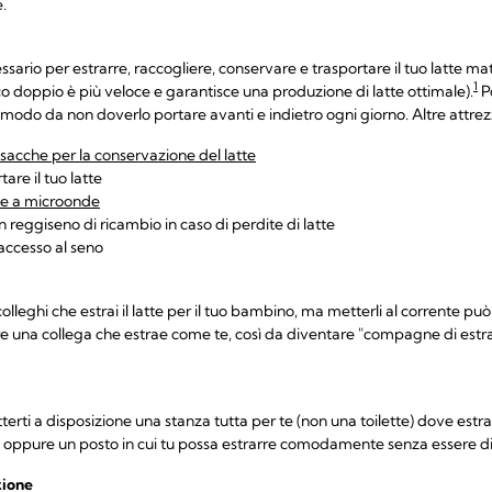
.
essario per estrarre, raccogliere, conservare e trasportare il tuo latte m
1
co doppio è più veloce e garantisce una produzione di latte ottimale).
Po
in modo da non doverlo portare avanti e indietro ogni giorno. Altre attrez
sacche per la conservazione del latte
are il tuo latte
one a microonde
n reggiseno di ricambio in caso di perdite di latte
l'accesso al seno
olleghi che estrai il latte per il tuo bambino, ma metterli al corrente p
are una collega che estrae come te, così da diventare "compagne di estra
erti a disposizione una stanza tutta per te (non una toilette) dove estra
ui oppure un posto in cui tu possa estrarre comodamente senza essere d
zione