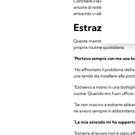
Conciliare il lavoro con il ruolo 
ancora di notte. Fai un passo all
entrambi vi abituerete a ques
Estrazione de
Queste mamme hanno vissuto espe
propria routine quotidiana.
"Portavo sempre con me una bo
"Ho affrontato il problema dell'e
una tenda da installare alla porta
"Estraevo a mano in una bottiglia 
cucina. Quando ero fuori ufficio
"Se non riuscivo a estrarre abba
ne avevo sempre in abbondanza da
"La mia azienda mi ha support
"Estrarre al lavoro non è stato a