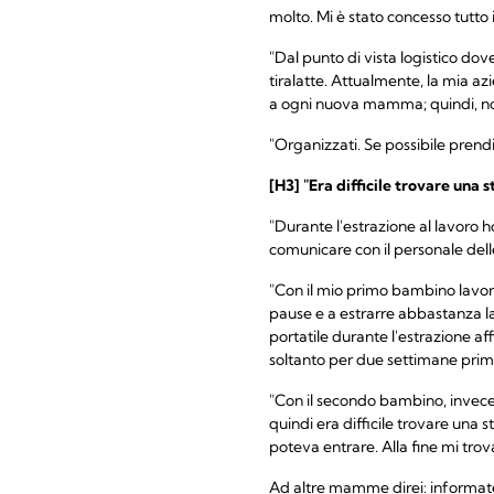
molto. Mi è stato concesso tutto
"Dal punto di vista logistico do
tiralatte. Attualmente, la mia az
a ogni nuova mamma; quindi, non
"Organizzati. Se possibile prendi
[H3] "Era difficile trovare una s
"Durante l'estrazione al lavoro ho
comunicare con il personale del
"Con il mio primo bambino lavora
pause e a estrarre abbastanza l
portatile durante l'estrazione af
soltanto per due settimane prima
"Con il secondo bambino, invece,
quindi era difficile trovare un
poteva entrare. Alla fine mi trov
Ad altre mamme direi: informatevi 