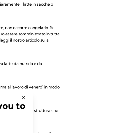
iaramente il latte in sacche o
te, non occorre congelarlo. Se
 può essere somministrato in tutta
eggi il nostro articolo sulla
a latte da nutrirlo e da
orna al lavoro di venerdì in modo
you to
l tuo bambino nella struttura che