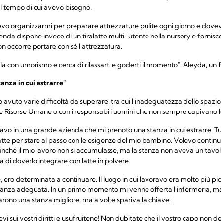
 il tempo di cui avevo bisogno.
vevo organizzarmi per preparare attrezzature pulite ogni giorno e dove
ienda dispone invece di un tiralatte multi-utente nella nursery e fornisce
 occorre portare con sé l'attrezzatura.
la con umorismo e cerca di rilassarti e goderti il momento". Aleyda, un fig
tanza in cui estrarre"
 avuto varie difficoltà da superare, tra cui l'inadeguatezza dello spazio d
le Risorse Umane o con i responsabili uomini che non sempre capivano l
vo in una grande azienda che mi prenotò una stanza in cui estrarre. Tut
atte per stare al passo con le esigenze del mio bambino. Volevo continu
finché il mio lavoro non si accumulasse, ma la stanza non aveva un tavolo
 di doverlo integrare con latte in polvere.
 ero determinata a continuare. Il luogo in cui lavoravo era molto più pic
a stanza adeguata. In un primo momento mi venne offerta l'infermeria, 
arono una stanza migliore, ma a volte spariva la chiave!
sui vostri diritti e usufruitene! Non dubitate che il vostro capo non desi