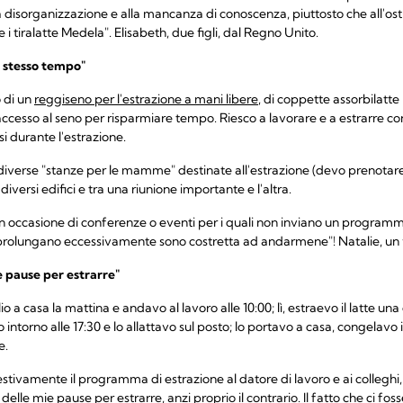
disorganizzazione e alla mancanza di conoscenza, piuttosto che all'ostil
 tiralatte Medela". Elisabeth, due figli, dal Regno Unito.
o stesso tempo"
o di un
reggiseno per l'estrazione a mani libere
, di coppette assorbilatte
l'accesso al seno per risparmiare tempo. Riesco a lavorare e a estrar
i durante l'estrazione.
i diverse "stanze per le mamme" destinate all'estrazione (devo prenotare 
versi edifici e tra una riunione importante e l'altra.
 in occasione di conferenze o eventi per i quali non inviano un program
prolungano eccessivamente sono costretta ad andarmene"! Natalie, un figl
e pause per estrarre"
io a casa la mattina e andavo al lavoro alle 10:00; lì, estraevo il latte un
intorno alle 17:30 e lo allattavo sul posto; lo portavo a casa, congelavo il
e.
tivamente il programma di estrazione al datore di lavoro e ai collegh
 delle mie pause per estrarre, anzi proprio il contrario. Il fatto che ci foss