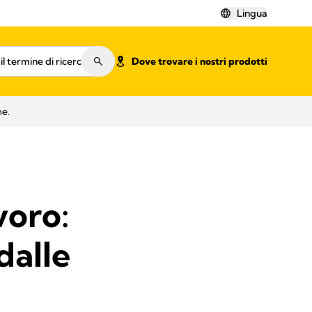
Lingua
Dove trovare i nostri prodotti
me.
voro:
dalle