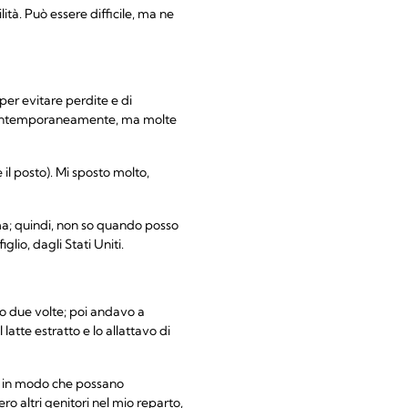
ità. Può essere difficile, ma ne
 per evitare perdite e di
re contemporaneamente, ma molte
il posto). Mi sposto molto,
ma; quindi, non so quando posso
io, dagli Stati Uniti.
a o due volte; poi andavo a
 latte estratto e lo allattavo di
i, in modo che possano
ero altri genitori nel mio reparto,