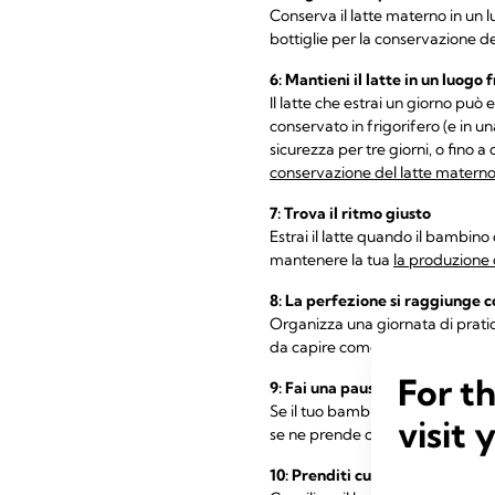
Conserva il latte materno in un lu
bottiglie per la conservazione d
6: Mantieni il latte in un luogo 
Il latte che estrai un giorno pu
conservato in frigorifero (e in u
sicurezza per tre giorni, o fino a 
conservazione del latte matern
7: Trova il ritmo giusto
Estrai il latte quando il bambino
mantenere la tua
la produzione 
8: La perfezione si raggiunge c
Organizza una giornata di pratic
da capire come estrarre e traspor
For t
9: Fai una pausa
Se il tuo bambino viene accudito 
visit 
se ne prende cura) potrebbe esse
10: Prenditi cura di te