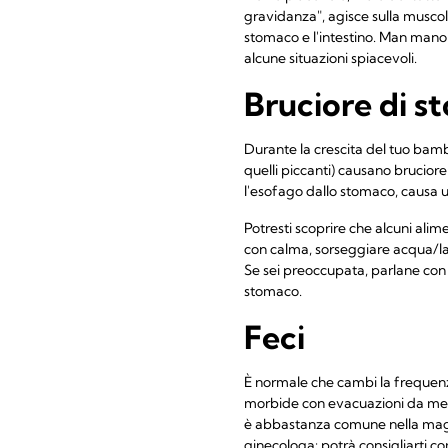
gravidanza", agisce sulla muscol
stomaco e l'intestino. Man mano
alcune situazioni spiacevoli.
Bruciore di s
Durante la crescita del tuo bambi
quelli piccanti) causano bruciore
l'esofago dallo stomaco, causa un
Potresti scoprire che alcuni alim
con calma, sorseggiare acqua/latt
Se sei preoccupata, parlane con l
stomaco.
Feci
È normale che cambi la frequenz
morbide con evacuazioni da meno
è abbastanza comune nella maggio
ginecologa: potrà consigliarti co