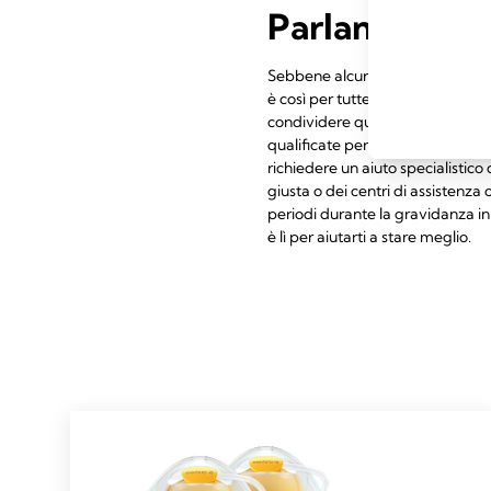
Parlane con i
Sebbene alcune donne si sentano
è così per tutte. Se per te essere
condividere queste emozioni con 
qualificate per essere in grado 
richiedere un aiuto specialistico 
giusta o dei centri di assistenz
periodi durante la gravidanza in
è lì per aiutarti a stare meglio.