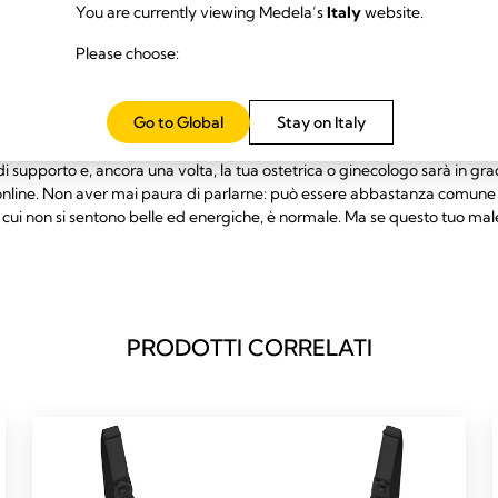
You are currently viewing Medela’s
Italy
website.
l tuo medico
Please choose:
 benissimo durante la gravidanza, sfoggiando una pelle luminosa e sen
 incinta è fisicamente poco piacevole o ti senti più stressata e ansiosa d
Go to Global
Stay on Italy
la tua ostetrica o ginecologa. Hanno assistito molte donne nelle tue ste
di darti alcuni consigli che possono aiutarti a farti sentire meglio. Alc
di supporto e, ancora una volta, la tua ostetrica o ginecologo sarà in gra
a online. Non aver mai paura di parlarne: può essere abbastanza comune
 cui non si sentono belle ed energiche, è normale. Ma se questo tuo male
PRODOTTI CORRELATI