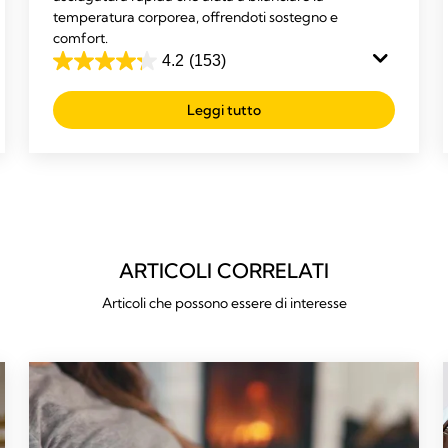
temperatura corporea, offrendoti sostegno e
comfort.
4.2
(153)
4.2
su
Leggi tutto
5
stelle.
153
recensioni
ARTICOLI CORRELATI
Articoli che possono essere di interesse