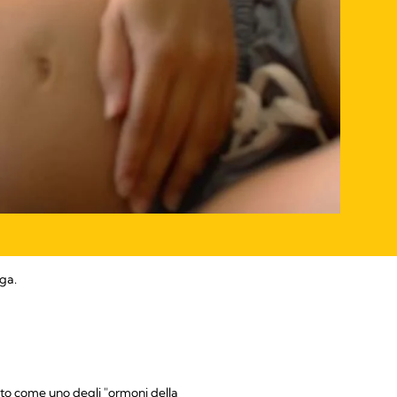
oga.
oto come uno degli "ormoni della