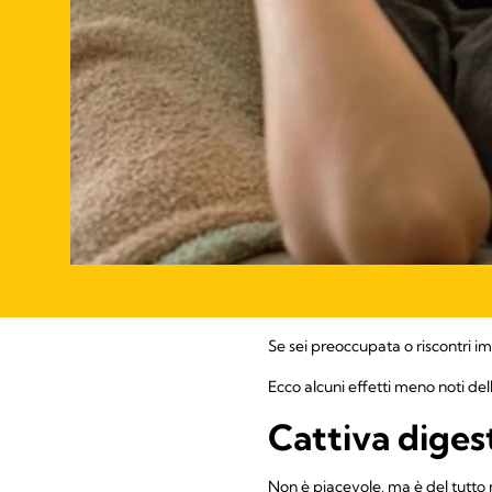
Se sei preoccupata o riscontri imp
Ecco alcuni effetti meno noti de
Cattiva diges
Non è piacevole, ma è del tutto 