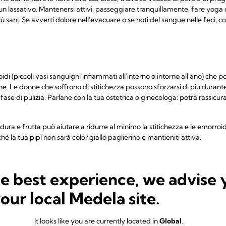
e un lassativo. Mantenersi attivi, passeggiare tranquillamente, fare yoga
 sani. Se avverti dolore nell'evacuare o se noti del sangue nelle feci, c
di (piccoli vasi sanguigni infiammati all'interno o intorno all'ano) che 
ne. Le donne che soffrono di stitichezza possono sforzarsi di più duran
 fase di pulizia. Parlane con la tua ostetrica o ginecologa: potrà rassicura
rdura e frutta può aiutare a ridurre al minimo la stitichezza e le emorroid
la tua pipì non sarà color giallo paglierino e mantieniti attiva.
eruzioni cutanee e macchie
he best experience, we advise 
più grande del corpo, quindi non è un mistero il motivo per cui può subi
your local Medela site.
comparsa di acne, macchie ruvide o secche oppure aree di pigmentazione
e che aumentino i peli su pancia, mento, braccia e altre zone. Pochi m
erderai questa peluria che si è formata a causa dei cambiamenti ormo
It looks like you are currently located in
Global
.