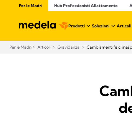
Per le Madri
Hub Professionisti Allattamento​
A
Prodotti
Soluzioni
Articoli
Per le Madri
Articoli
Gravidanza
Cambiamenti fisici inasp
Camb
de