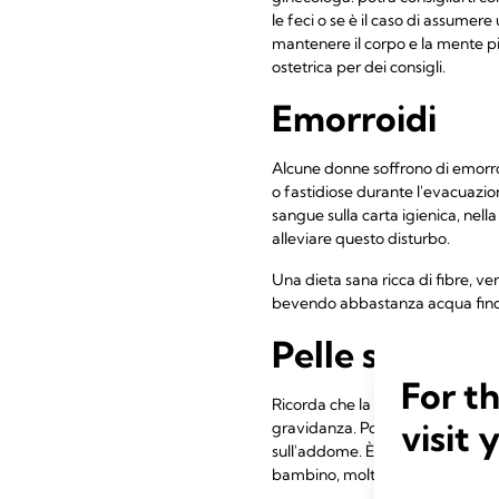
le feci o se è il caso di assumer
mantenere il corpo e la mente più
ostetrica per dei consigli.
Emorroidi
Alcune donne soffrono di emorroi
o fastidiose durante l'evacuazio
sangue sulla carta igienica, nella
alleviare questo disturbo.
Una dieta sana ricca di fibre, ve
bevendo abbastanza acqua finché 
Pelle secca, 
For t
Ricorda che la pelle è l'organo 
visit 
gravidanza. Potresti notare la 
sull'addome. È anche molto comun
bambino, molto probabilmente p