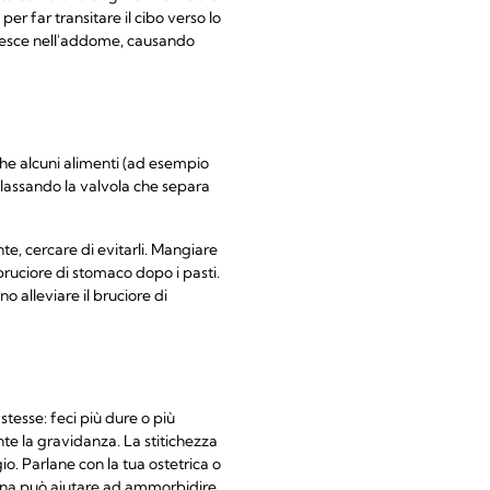
r far transitare il cibo verso lo
cresce nell'addome, causando
 che alcuni alimenti (ad esempio
rilassando la valvola che separa
te, cercare di evitarli. Mangiare
bruciore di stomaco dopo i pasti.
o alleviare il bruciore di
esse: feci più dure o più
e la gravidanza. La stitichezza
. Parlane con la tua ostetrica o
prugna può aiutare ad ammorbidire