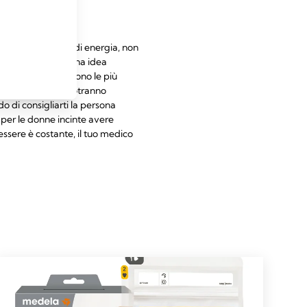
tendosi cariche di energia, non
el solito, è una buona idea
sse condizioni e sono le più
une future mamme potranno
do di consigliarti la persona
 per le donne incinte avere
ssere è costante, il tuo medico