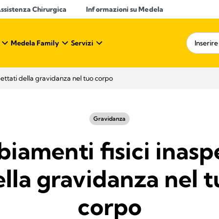
ssistenza Chirurgica
Informazioni su Medela
Medela Family
Servizi
ettati della gravidanza nel tuo corpo
Gravidanza
iamenti fisici inaspe
lla gravidanza nel 
corpo