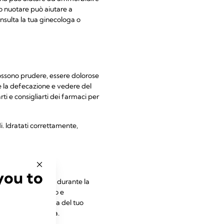
 o nuotare può aiutare a
onsulta la tua ginecologa o
possono prudere, essere dolorose
te la defecazione e vedere del
rti e consigliarti dei farmaci per
i. Idratati correttamente,
you to
re dei cambiamenti durante la
 più scure sul viso e
esi dopo la nascita del tuo
nali in gravidanza.