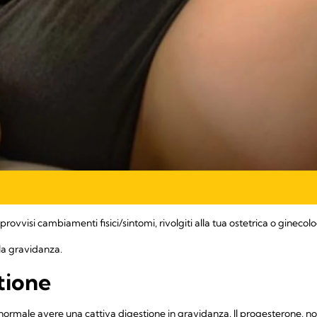
rovvisi cambiamenti fisici/sintomi, rivolgiti alla tua ostetrica o ginecol
lla gravidanza.
tione
normale avere una cattiva digestione in gravidanza. Il progesterone, n