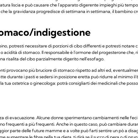
atura liscia e può causare che l'apparato digerente impieghi più tempo pe
 che la gravidanza progredisce di settimana in settimana, il bambino 
tomaco/indigestione
no, potresti necessitare di porzioni di cibo differenti e potresti notare
 o acidità di stomaco. Il responsabile è l'ormone del progesterone che, 
a risalita del cibo parzialmente digerito nell'esofago.
enti provocano più bruciore di stomaco rispetto ad altri ed, eventualmen
e durante i pasti e sedersi in posizione eretta può ridurre al minimo il 
a tua ostetrica o ginecologa: potrà consigliarti dei medicinali che posson
a di evacuazione. Alcune donne sperimentano cambiamenti nelle feci st
 frequenti a più frequenti. Anche in questo caso, può cambiare durant
r parte delle future mamme e a volte può farti sentire un pò a disagio
me aumentare le fibre nella tua dieta, ti dirà se il succo di pera o di 