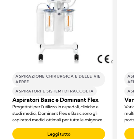
ASPIRAZIONE CHIRURGICA E DELLE VIE
ASPI
AEREE
AERE
ASPIRATORI E SISTEMI DI RACCOLTA​
ASPI
Aspiratori Basic e Dominant Flex
Vario 
Progettati per l'utilizzo in ospedali, cliniche e
Vario 1
studi medici, Dominant Flex e Basic sono gli
multifu
aspiratori medici ottimali per tutte le esigenze
portatil
di aspirazione.
Leggi tutto