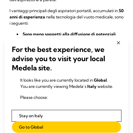
I vantaggi principali degli aspiratori portatili, accumulati in
50
anni di esperienza
nella tecnologia del vuoto medicale, sono
i seguenti:
Sono meno soggetti alla diffusione di potenziali
contaminazioni
: non solo sono realizzati senza fessure o
scanalature, ma in caso di contaminazione viene
For the best experience, we
interessata solo una pompa, non l'intero sistema.
advise you to visit your local
Rendono la disinfezione rapida ed efficace
grazie a
design arrotondati, bordi morbidi e pulsanti CleanTouch.
Medela site.
Sono in grado di resistere ad alcuni dei più potenti
agenti di disinfezione e progettati per durare nel
It looks like you are currently located in
Global
.
tempo.
You are currently viewing Medela’s
Italy
website.
Sono di facile manutenzione:
Please choose:
1. Design modulare per una facile manutenzione, pulizia e
valutazione (i controlli periodici di Dominant Flex richiedono
meno di 30 minuti).
Stay on Italy
2. Controlli periodici annuali semplificati.
Go to Global