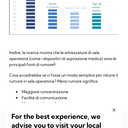
Inoltre, la ricerca mostra che le attrezzature di sala
operatoria (come i dispositivi di aspirazione medica) sono le
6
principali fonti di rumore
.
Cosa accadrebbe se ci fosse un modo semplice per ridurre il
rumore in sala operatoria? Meno rumore significa:
Maggiore concentrazione
Facilità di comunicazione
Meno errori/complicanze
Non sarebbe il caso rimuovere una delle principali distrazioni
For the best experience, we
in sala operatoria a favore di pazienti e infermieri?
advise you to visit your local
Immaginate come questo potrebbe influenzare il modo in