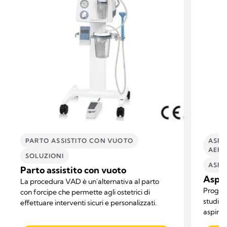
PARTO ASSISTITO CON VUOTO
ASPI
AERE
SOLUZIONI
ASPI
Parto assistito con vuoto
Aspir
La procedura VAD è un'alternativa al parto
Progetta
con forcipe che permette agli ostetrici di
studi m
effettuare interventi sicuri e personalizzati.
aspirat
di aspi