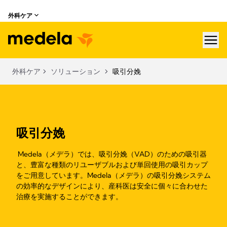
外科ケア
hea
外科ケア
ソリューション
吸引分娩
吸引分娩
Medela（メデラ）では、吸引分娩（VAD）のための吸引器
と、豊富な種類のリユーザブルおよび単回使用の吸引カップ
をご用意しています。Medela（メデラ）の吸引分娩システム
の効率的なデザインにより、産科医は安全に個々に合わせた
治療を実施することができます。