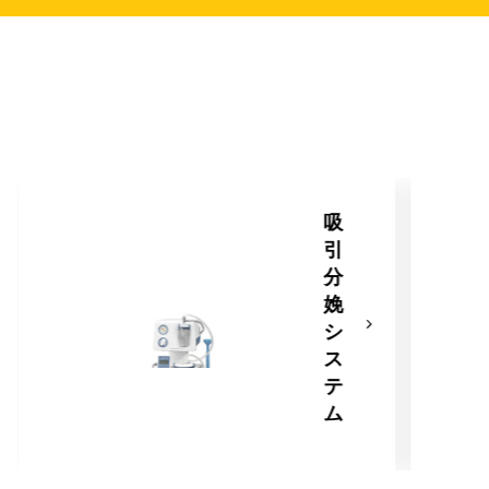
吸
引
分
娩
シ
ス
テ
ム