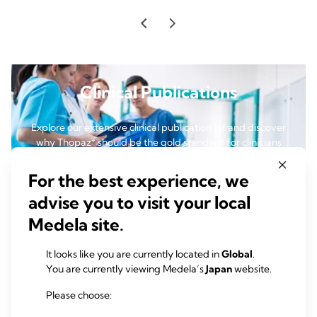
Clinical Publications
Explore our extensive clinical publication list and discover
+
why Thopaz
should be the gold standard for clinicians
seeking proven solutions in digital chest drainage.
For the best experience, we
くわしく読む
advise you to visit your local
Medela site.
It looks like you are currently located in
Global
.
洞察
You are currently viewing Medela’s
Japan
website.
Please choose:
くわしく読む