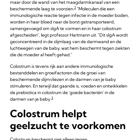
maar door de wand van het maagdarmkanaal van een
2
beschermende laag te voorzien.
"Moleculen die een
immunologische reactie tegen infectie in de moeder boden,
worden in haar bloed naar de borst getransporteerd,
samengevoegd om sIgA te vormen en in haar colostrum
afgescheiden", legt professor Hartmann uit. "Dit sIgA wordt
geconcentreerd in de slijmlaag van de darmwand en de
luchtwegen van de baby, wat hem beschermt tegen ziekten
die de moeder al heeft gehad."
Colostrum is tevens rijk aan andere immunologische
bestanddelen en groeifactoren die de groei van
beschermende slijmvliezen in de darmen van je baby
stimuleren. En terwijl dat gaande is, voeden en ontwikkelen
de prebiotica in colostrum de 'goede bacteriën' in de
3
darmen van je baby.
Colostrum helpt
geelzucht te voorkomen
Colostrum beschermt niet alleen tegen