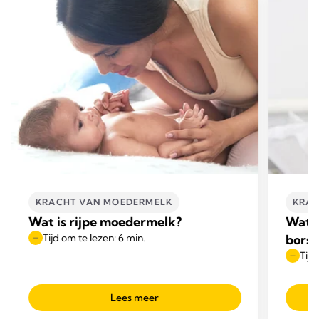
KRACHT VAN MOEDERMELK
KRAC
Wat is rijpe moedermelk?
Wat z
Tijd om te lezen: 6 min.
borst
Tijd
Lees meer