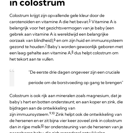
in colostrum
Colostrum krijgt zijn opvallende gele kleur door de
5
carotenoïden en vitamine A die het bevat.
Vitamine A is
belangrijk voor het gezichtsvermogen van je baby (een
gebrek aan vitamine A is wereldwijd een belangrijke
6
oorzaak van blindheid),
en om zijn huid en immuunsysteem
7
gezond te houden.
Baby's worden gewoonlijk geboren met
8
een laag gehalte aan vitamine A,
dus helpt colostrum om
het tekort aan te vullen.
"De eerste drie dagen ongeveer zijn een cruciale
periode om de borstvoeding op gang te brengen"
Colostrum is ook rijk aan mineralen zoals magnesium, dat je
baby's hart en botten ondersteunt; en aan koper en zink, die
bijdragen aan de ontwikkeling van
9,10
zijn immuunsysteem.
Zink helpt ook de ontwikkeling van
de hersenen en er zit bijna vier keer zoveel zink in colostrum
10
dan in rijpe melk
ter ondersteuning van de hersenen van je