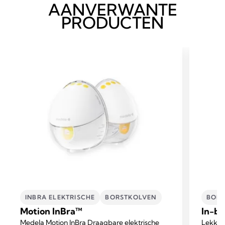
AANVERWANTE
PRODUCTEN
INBRA ELEKTRISCHE
BORSTKOLVEN
BORS
Motion InBra™
In-br
Medela Motion InBra Draagbare elektrische
Lekken