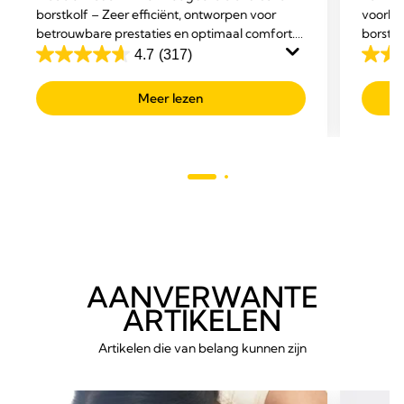
borstkolf – Zeer efficiënt, ontworpen voor
voorko
betrouwbare prestaties en optimaal comfort.
borstvo
Gemakkelijk in gebruik en discreet. Voor
weken 
4.7
(317)
4.7
4.8
dagelijks gebruik thuis, op het werk en
van
van
onderweg.
Meer lezen
de
de
5
5
sterren.
sterre
317
199
beoordelingen
beoor
AANVERWANTE
ARTIKELEN
Artikelen die van belang kunnen zijn