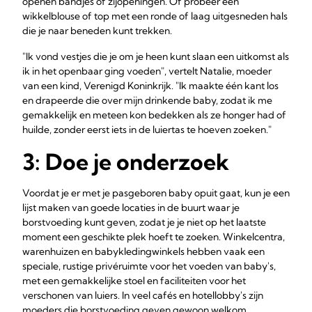
openen bandjes of zijopeningen. Of probeer een
wikkelblouse of top met een ronde of laag uitgesneden hals
die je naar beneden kunt trekken.
"Ik vond vestjes die je om je heen kunt slaan een uitkomst als
ik in het openbaar ging voeden", vertelt Natalie, moeder
van een kind, Verenigd Koninkrijk. "Ik maakte één kant los
en drapeerde die over mijn drinkende baby, zodat ik me
gemakkelijk en meteen kon bedekken als ze honger had of
huilde, zonder eerst iets in de luiertas te hoeven zoeken."
3: Doe je onderzoek
Voordat je er met je pasgeboren baby opuit gaat, kun je een
lijst maken van goede locaties in de buurt waar je
borstvoeding kunt geven, zodat je je niet op het laatste
moment een geschikte plek hoeft te zoeken. Winkelcentra,
warenhuizen en babykledingwinkels hebben vaak een
speciale, rustige privéruimte voor het voeden van baby's,
met een gemakkelijke stoel en faciliteiten voor het
verschonen van luiers. In veel cafés en hotellobby's zijn
moeders die borstvoeding geven gewoon welkom.