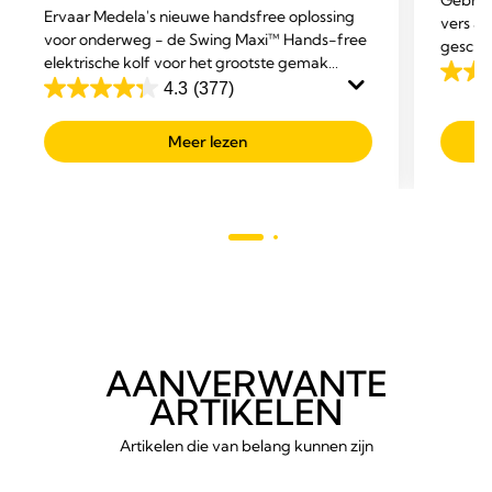
Ervaar Medela's nieuwe handsfree oplossing
vers a
voor onderweg - de Swing Maxi™ Hands-free
geschik
elektrische kolf voor het grootste gemak
4.8
tijdens het multitasken.
4.3
(377)
4.3
van
van
de
Meer lezen
de
5
5
sterre
sterren.
451
377
beoor
beoordelingen
AANVERWANTE
ARTIKELEN
Artikelen die van belang kunnen zijn