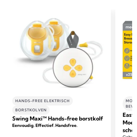
HANDS-FREE ELEKTRISCH
MOED
BEWA
BORSTKOLVEN
Easy 
Swing Maxi™ Hands-free borstkolf
Moed
Eenvoudig. Effectief. Handsfree.
schen
Gebrui