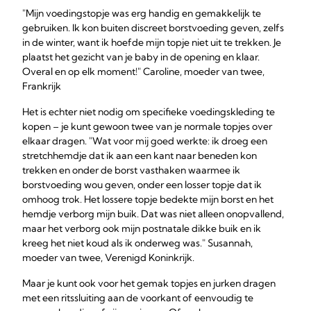
"Mijn voedingstopje was erg handig en gemakkelijk te
gebruiken. Ik kon buiten discreet borstvoeding geven, zelfs
in de winter, want ik hoefde mijn topje niet uit te trekken. Je
plaatst het gezicht van je baby in de opening en klaar.
Overal en op elk moment!" Caroline, moeder van twee,
Frankrijk
Het is echter niet nodig om specifieke voedingskleding te
kopen – je kunt gewoon twee van je normale topjes over
elkaar dragen. "Wat voor mij goed werkte: ik droeg een
stretchhemdje dat ik aan een kant naar beneden kon
trekken en onder de borst vasthaken waarmee ik
borstvoeding wou geven, onder een losser topje dat ik
omhoog trok. Het lossere topje bedekte mijn borst en het
hemdje verborg mijn buik. Dat was niet alleen onopvallend,
maar het verborg ook mijn postnatale dikke buik en ik
kreeg het niet koud als ik onderweg was." Susannah,
moeder van twee, Verenigd Koninkrijk.
Maar je kunt ook voor het gemak topjes en jurken dragen
met een ritssluiting aan de voorkant of eenvoudig te