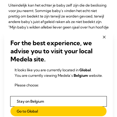
Uiteindelijk kan het echter je baby zelf zijn die de beslissing
voor jou neemt. Sommige baby's vinden het echt niet
prettig om bedekt te zijn terwijl ze worden gevoed, terwijl
andere baby's juist afgeleid raken als ze niet bedekt zijn.
"Mijn baby's wilden allebei liever geen sjaal over hun hoofdje
hebben tijdens de borstvoeding, dus vertrouwde ik er maar
op dat hun hoofdje me bedekte", zegt Esther, moeder van
For the best experience, we
twee kinderen, Verenigd Koninkrijk.
advise you to visit your local
5: Ken je
Medela site.
borstvoedingsrechten
It looks like you are currently located in
Global
.
You are currently viewing Medela’s
Belgium
website.
In veel landen heb je een wettelijk recht om op iedere
openbare plaats borstvoeding te geven en zijn er wetten die
Please choose:
moeders die borstvoeding geven beschermen. Als je niet
zeker weet wat de wet zegt over borstvoeding in het
openbaar in het land waar je woont, probeer dan online
Stay on Belgium
onderzoek te doen – overheids- of
volksgezondheidswebsites zijn een goed startpunt – of
Go to Global
vraag advies aan je deskundige. Anders kun je moeders of