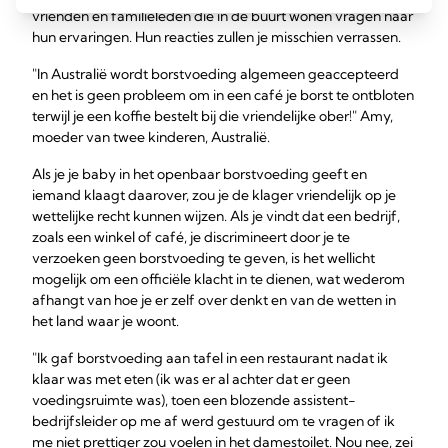
vrienden en familieleden die in de buurt wonen vragen naar
hun ervaringen. Hun reacties zullen je misschien verrassen.
"In Australië wordt borstvoeding algemeen geaccepteerd
en het is geen probleem om in een café je borst te ontbloten
terwijl je een koffie bestelt bij die vriendelijke ober!" Amy,
moeder van twee kinderen, Australië.
Als je je baby in het openbaar borstvoeding geeft en
iemand klaagt daarover, zou je de klager vriendelijk op je
wettelijke recht kunnen wijzen. Als je vindt dat een bedrijf,
zoals een winkel of café, je discrimineert door je te
verzoeken geen borstvoeding te geven, is het wellicht
mogelijk om een officiële klacht in te dienen, wat wederom
afhangt van hoe je er zelf over denkt en van de wetten in
het land waar je woont.
"Ik gaf borstvoeding aan tafel in een restaurant nadat ik
klaar was met eten (ik was er al achter dat er geen
voedingsruimte was), toen een blozende assistent-
bedrijfsleider op me af werd gestuurd om te vragen of ik
me niet prettiger zou voelen in het damestoilet. Nou nee, zei