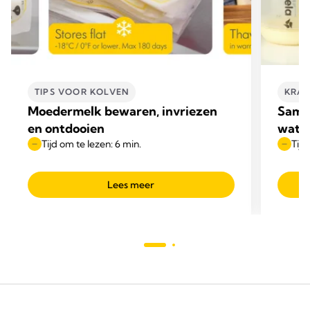
TIPS VOOR KOLVEN
KRAC
Moedermelk bewaren, invriezen
Samen
en ontdooien
wat z
Tijd om te lezen: 6 min.
Tijd
Lees meer