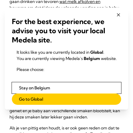
gaan drinken van tevoren
wat melk afkolven en
bewaren
om dat tijdens de volgende voeding aan je baby
te geven.
For the best experience, we
Houd er rekening mee dat alcohol je melkopbrengst tijdelijk
advise you to visit your local
8
kan verlagen,
dus als je een drankje neemt, kan je baby
hongeriger lijken en meer gevoed willen worden.
Medela site.
Als ik avontuurlijk eet,
It looks like you are currently located in
Global
.
You are currently viewing Medela’s
Belgium
website.
zal mijn baby dan een
Please choose:
minder moeilijke eter
worden?
Stay on Belgium
Je moedermelk draagt de smaken van het voedsel dat
Go to Global
10
je eet.
Dus als je van een gevarieerd borstvoedingsdieet
geniet en je baby aan verschillende smaken blootstelt, kan
hij deze smaken later lekker gaan vinden.
Als je van pittig eten houdt, is er ook geen reden om dat te