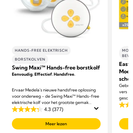
HANDS-FREE ELEKTRISCH
MOED
BEWA
BORSTKOLVEN
Easy 
Swing Maxi™ Hands-free borstkolf
Moed
Eenvoudig. Effectief. Handsfree.
schen
Gebrui
Ervaar Medela's nieuwe handsfree oplossing
vers a
voor onderweg - de Swing Maxi™ Hands-free
geschik
elektrische kolf voor het grootste gemak
4.8
tijdens het multitasken.
4.3
(377)
4.3
van
van
de
Meer lezen
de
5