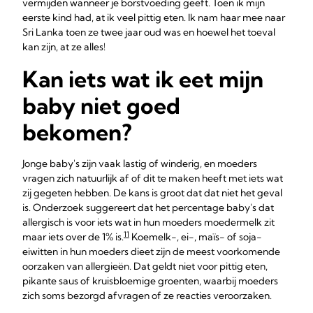
vermijden wanneer je borstvoeding geeft. Toen ik mijn
eerste kind had, at ik veel pittig eten. Ik nam haar mee naar
Sri Lanka toen ze twee jaar oud was en hoewel het toeval
kan zijn, at ze alles!
Kan iets wat ik eet mijn
baby niet goed
bekomen?
Jonge baby's zijn vaak lastig of winderig, en moeders
vragen zich natuurlijk af of dit te maken heeft met iets wat
zij gegeten hebben. De kans is groot dat dat niet het geval
is. Onderzoek suggereert dat het percentage baby's dat
allergisch is voor iets wat in hun moeders moedermelk zit
11
maar iets over de 1% is.
Koemelk-, ei-, maïs- of soja-
eiwitten in hun moeders dieet zijn de meest voorkomende
oorzaken van allergieën. Dat geldt niet voor pittig eten,
pikante saus of kruisbloemige groenten, waarbij moeders
zich soms bezorgd afvragen of ze reacties veroorzaken.