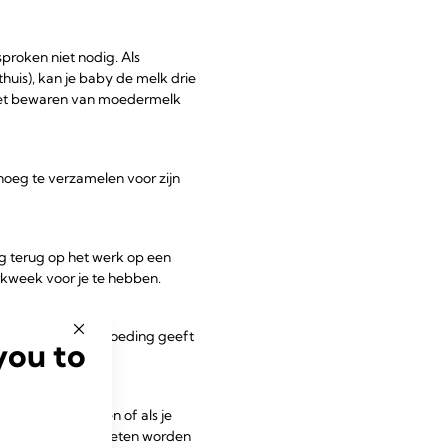
proken niet nodig. Als
huis), kan je baby de melk drie
r het bewaren van moedermelk
noeg te verzamelen voor zijn
ag terug op het werk op een
rkweek voor je te hebben.
 je je baby borstvoeding geeft
you to
g aan moet wennen of als je
 zou makkelijker moeten worden