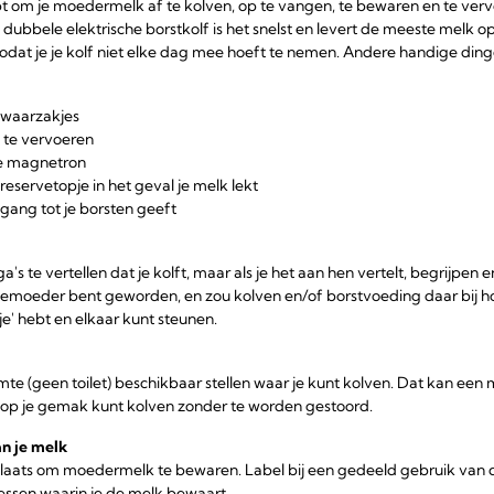
hebt om je moedermelk af te kolven, op te vangen, te bewaren en te vervo
 dubbele elektrische borstkolf is het snelst en levert de meeste melk op
zodat je je kolf niet elke dag mee hoeft te nemen. Andere handige di
waarzakjes
 te vervoeren
de magnetron
reservetopje in het geval je melk lekt
egang tot je borsten geeft
ega's te vertellen dat je kolft, maar als je het aan hen vertelt, begrijpen
t jemoeder bent geworden, en zou kolven en/of borstvoeding daar bij h
je' hebt en elkaar kunt steunen.
te (geen toilet) beschikbaar stellen waar je kunt kolven. Dat kan een
e op je gemak kunt kolven zonder te worden gestoord.
n je melk
plaats om moedermelk te bewaren. Label bij een gedeeld gebruik van d
ssen waarin je de melk bewaart.