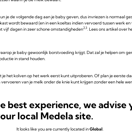
 kun je de volgende dag aan je baby geven, dus invriezen is normaal ges
st wordt bewaard (en in een koeltas indien vervoerd tussen werk en t
2,3
tot vijf dagen in zeer schone omstandigheden
. Lees ons artikel ove
arop je baby gewoonlijk borstvoeding krijgt. Dat zal je helpen om ge
ductie in stand houden.
je het kolven op het werk eerst kunt uitproberen. Of plan je eerste d
en vervoeren van je melk onder de knie kunt krijgen zonder een hele we
gd in de buurt van waar je werkt, kunnen borstvoedingspauzes, waarbij
he best experience, we advise 
ernatief zijn voor kolven.
your local Medela site.
e zorg voor je baby en borstvoeding te combineren, vooral als je er no
r wordt. Leef bij de dag, zorg goed voor jezelf en wees gerust: alles
It looks like you are currently located in
Global
.