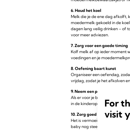
6. Houd het koel
Melk die je de ene dag afkolft,
moedermelk gekoeld in de koelka
dagen lang veilig drinken – of 
voor meer adviezen.
7. Zorg voor een goede timing
Kolf melk af op ieder moment wa
voedingen en je moedermelkpro
8. Oefening baart kunst
Organiseer een oefendag, zodat 
vrijdag, zodat je het afkolven 
9. Neem een pauze
Als er voor je baby wordt gezor
For t
in de kinderopvang, een goed alt
visit 
10. Zorg goed voor jezelf
Het is vermoeiend om je werk, d
baby nog steeds 's nachts wakke