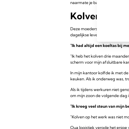
naarmate je baby ouder wordt e
Kolven op he
Deze moeders hadden allemaal v
dagelijkse leven te integreren.
"Ik had altijd een koeltas bij me
"Ik heb het kolven drie maanden
scherm voor mijn afsluitbare ka
In mijn kantoor kolfde ik met d
keuken. Als ik onderweg was, tro
Als ik tijdens werkuren niet ge
om mijn zoon de volgende dag i
"Ik kreeg veel steun van mijn be
"Kolven op het werk was niet moe
Qua logistiek vergde het enige