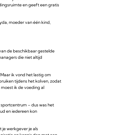
ingsruimte en geeft een gratis
eyda, moeder van één kind,
 van de beschikbaar gestelde
agers die niet altijd
 Maar ik vond het lastig om
ruiken tijdens het kolven, zodat
 moest ik de voeding al
n sportcentrum – dus was het
oud en iedereen kon
 je werkgever je als
isatie en kennis dan met een