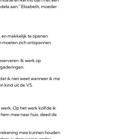
edela aan." Elisabeth, moeder
 en makkelijk te openen
 en moeten zich ontspannen
eserveren. Ik werk op
rgaderingen.
at ik niet weet wanneer ik me
n kind uit de VS.
n werk. Op het werk kolfde ik
m hem mee naar huis, deed de
er rekening mee kunnen houden.
andere ouders waren, onder