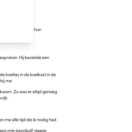
 manier om het in hun
esproken. Hij bestelde een
e koeltas in de koelkast in de
bij me.
iskwam. Zo was er altijd genoeg
rijk.
n me alle tijd die ik nodig had.
st mijn borstkolf steeds