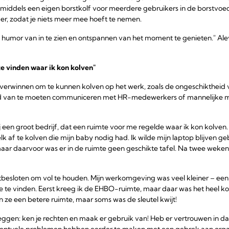
middels een eigen borstkolf voor meerdere gebruikers in de borstvoed
er, zodat je niets meer mee hoeft te nemen.
 humor van in te zien en ontspannen van het moment te genieten." Al
te vinden waar ik kon kolven"
overwinnen om te kunnen kolven op het werk, zoals de ongeschiktheid
d van te moeten communiceren met HR-medewerkers of mannelijke man
ij een groot bedrijf, dat een ruimte voor me regelde waar ik kon kolven.
af te kolven die mijn baby nodig had. Ik wilde mijn laptop blijven geb
maar daarvoor was er in de ruimte geen geschikte tafel. Na twee weken
stbesloten om vol te houden. Mijn werkomgeving was veel kleiner – ee
e te vinden. Eerst kreeg ik de EHBO-ruimte, maar daar was het heel k
n ze een betere ruimte, maar soms was de sleutel kwijt!
gen: ken je rechten en maak er gebruik van! Heb er vertrouwen in dat
ntuele problemen hebben eerder te maken met een gebrek aan organ