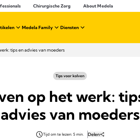
essionals​
Chirurgische Zorg
About Medela
tikelen
Medela Family
Diensten
werk: tips en advies van moeders
Tips voor kolven
ven op het werk: tip
advies van moeders
Delen
Tijd om te lezen: 5 min.