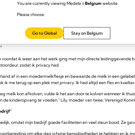
n jullie beiden aan deze grote verandering gewend zijn geraakt.
You are currently viewing Medela’s
Belgium
website.
t werk: verhalen van moeders
Please choose:
erschillende ervaringen met kolven op het werk, maar ze vonden een
Go to Global
Stay on Belgium
"
 voordat ik weer aan het werk ging met mijn directe leidinggevende b
ntoordeur, zodat ik privacy had.
e hand af in een moedermelkflesje en bewaarde de melk in een gelabeld
k ik me terug op een plek met privacy. Ik had altijd een fles en koeltas 
noeg melk kon afkolven, vulde ik het aan door te kolven wanneer ik thu
n de kinderopvang te voeden." Lily, moeder van twee, Verenigd Konink
drijf"
ilijk, omdat mijn bedrijf goede faciliteiten en veel steun bood. Ze gave
 voorbereiding om elke dag schone benodigdheden te hebben en ik moe