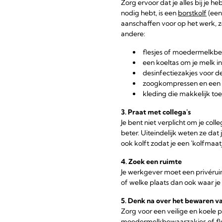
Zorg ervoor dat je alles bij je 
nodig hebt, is een
borstkolf
(een
aanschaffen voor op het werk, 
andere:
flesjes
of
moedermelkbe
een
koeltas
om je melk in
desinfectiezakjes voor 
zoogkompressen
en een 
kleding die makkelijk to
3. Praat met collega's
Je bent niet verplicht om je coll
beter. Uiteindelijk weten ze da
ook kolft zodat je een 'kolfmaat
4. Zoek een ruimte
Je werkgever moet een privéruim
of welke plaats dan ook waar j
5. Denk na over het bewaren va
Zorg voor een veilige en koele 
moedermelkbewaarzakjes of fle