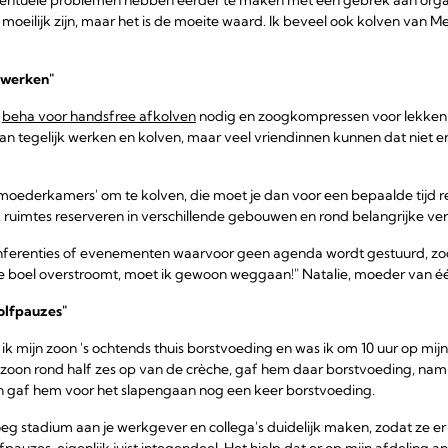
moeilijk zijn, maar het is de moeite waard. Ik beveel ook kolven van M
n werken"
n
beha voor handsfree afkolven
nodig en zoogkompressen voor lekken,
 kan tegelijk werken en kolven, maar veel vriendinnen kunnen dat niet
'moederkamers' om te kolven, die moet je dan voor een bepaalde tijd r
 ruimtes reserveren in verschillende gebouwen en rond belangrijke ve
onferenties of evenementen waarvoor geen agenda wordt gestuurd, zod
de boel overstroomt, moet ik gewoon weggaan!" Natalie, moeder van éé
olfpauzes"
ik mijn zoon 's ochtends thuis borstvoeding en was ik om 10 uur op mij
n zoon rond half zes op van de crèche, gaf hem daar borstvoeding, na
en gaf hem voor het slapengaan nog een keer borstvoeding.
oeg stadium aan je werkgever en collega's duidelijk maken, zodat ze 
uzes, eigenlijk juist integendeel. Het hielp dat er op mijn afdeling 