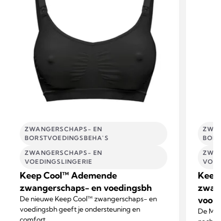
ZWANGERSCHAPS- EN
ZWAN
BORSTVOEDINGSBEHA'S
BORS
ZWANGERSCHAPS- EN
ZWAN
VOEDINGSLINGERIE​
VOED
Keep Cool™ Ademende
Keep
zwangerschaps- en voedingsbh
zwan
De nieuwe Keep Cool™ zwangerschaps- en
voor 
voedingsbh geeft je ondersteuning en
De Med
comfort.