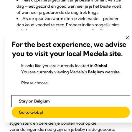
Maak optimaal gebruik van je beste moment van de
dag – eet gezond en goed wanneer je je het beste voelt
of wanneer je gedurende de dag trek krijgt.
Als de geur van warm eten je ziek maakt – probeer
dan koud voedsel te eten. Probeer indien mogelijk niet
te koken en vraag hulp aan vrienden en familie.
Kies eenvoudige gerechten die snel en gemakkelijk
For the best experience, we advise
te bereiden zijn. Als je te lang bezig bent om eten klaar
te maken, heb je misschien geen zin meer om te eten.
you to visit your local Medela site.
Neem veel rust.
It looks like you are currently located in
Global
.
Zwangerschapssymptoom
You are currently viewing Medela’s
Belgium
website.
#3: gevoelige borsten
Please choose:
Zijn je borsten pijnlijk en gevoelig? Vertrek je van de pijn als
je ze per ongeluk stoot? Pijnlijke, tintelende borsten en
Stay on Belgium
tepels zijn heel normaal in het begin van de zwangerschap.
Go to Global
De zwangerschapshormonen oestrogeen en progesteron
stijgen sterk en bereiden je borsten voor op de
veranderingen die nodig zijn om je baby na de geboorte