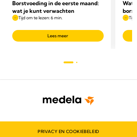
Borstvoeding in de eerste maand:
Wat z
wat je kunt verwachten
borst
Tijd om te lezen: 6 min.
Tijd
Lees meer
PRIVACY EN COOKIEBELEID