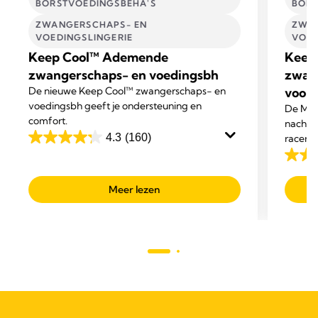
BORSTVOEDINGSBEHA'S
BORS
ZWANGERSCHAPS- EN
ZWAN
VOEDINGSLINGERIE​
VOED
Keep Cool™ Ademende
Keep
zwangerschaps- en voedingsbh
zwan
De nieuwe Keep Cool™ zwangerschaps- en
voor 
voedingsbh geeft je ondersteuning en
De Med
comfort.
nacht 
4.3
(160)
racerba
4.3
en een
van
4.6
de
van
Meer lezen
5
de
sterren.
5
160
sterre
beoordelingen
185
beoor