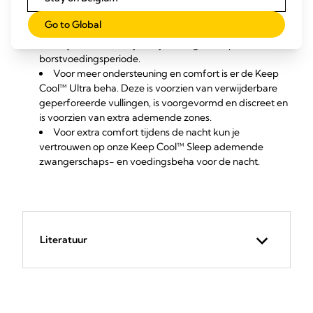
De
Keep Cool™ ademende zwangerschaps
- en
Go to Global
voedingsbeha biedt ondersteuning aan je borsten en
houdt je koel en fris tijdens je zwangerschap en
borstvoedingsperiode.
Voor meer ondersteuning en comfort is er de
Keep
Cool™ Ultra
beha. Deze is voorzien van verwijderbare
geperforeerde vullingen, is voorgevormd en discreet en
is voorzien van extra ademende zones.
Voor extra comfort tijdens de nacht kun je
vertrouwen op onze
Keep Cool™ Sleep
ademende
zwangerschaps- en voedingsbeha voor de nacht.
Literatuur