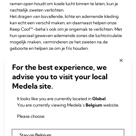
ramen open houdt om koele lucht binnen te laten, kun je
nachtelijk zweten verlichten.
Het dragen van losvallende, lichte en ademende kleding
kan echt een verschil maken, en daarnaast helpen onze
Keep Cool™-beha's ook om je ongemak te verlichten. Met
hun speciaal geweven ademende zones die luchtcirculatie
mogelijk maken, verminderen ze het zweten na de
geboorte en helpen ze om je fris houden.
De Quick Dry technologie in onze vochtafvoerende stoffen
zorgt ervoor dat zweet van het lichaam wordt afgevoerd op
For the best experience, we
momenten dat je het gevoel hebt dat je oververhit raakt.
Tegelijkertijd groeit de viervoudige Adaptive Stretch™ met
advise you to visit your local
je mee – tijdens de zwangerschap en de
Medela site.
borstvoedingsperiode, voor zachte ondersteuning en
comfort. Onze beha's zijn naadloos en hebben geen
It looks like you are currently located in
Global
.
beugels. Daardoor zijn ze zacht voor de huid, zorgen ze voor
You are currently viewing Medela’s
Belgium
website.
een licht gevoel en oefenen ze geen druk uit op de
gevoelige delen van je borst.
Please choose:
Er zijn drie verschillende beha's in de Keep Cool™;-serie,
zodat je er zeker van kunt zijn dat je de perfecte beha
vindt:
Stay on Belgium