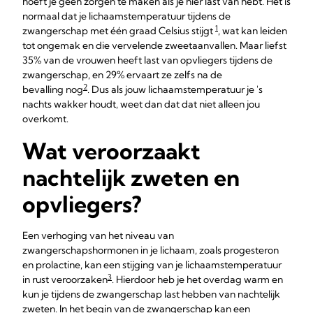
hoeft je geen zorgen te maken als je hier last van hebt. Het is
normaal dat je lichaamstemperatuur tijdens de
1
zwangerschap met één graad Celsius stijgt
, wat kan leiden
tot ongemak en die vervelende zweetaanvallen. Maar liefst
35% van de vrouwen heeft last van opvliegers tijdens de
zwangerschap, en 29% ervaart ze zelfs na de
2
bevalling nog
. Dus als jouw lichaamstemperatuur je 's
nachts wakker houdt, weet dan dat dat niet alleen jou
overkomt.
Wat veroorzaakt
nachtelijk zweten en
opvliegers?
Een verhoging van het niveau van
zwangerschapshormonen in je lichaam, zoals progesteron
en prolactine, kan een stijging van je lichaamstemperatuur
3
in rust veroorzaken
. Hierdoor heb je het overdag warm en
kun je tijdens de zwangerschap last hebben van nachtelijk
zweten. In het begin van de zwangerschap kan een