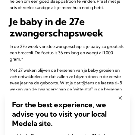
helpen om een goed slaappatroon te vinden. Praat met je
arts of verloskundige als je meer hulp nodig hebt.
Je baby in de 27e
zwangerschapsweek
In de 27e week van de zwangerschap is je baby zo groot als
een broccoli. De foetus is 36 cm lang en weegt al 1.000
gram.*
Met 27 weken blijven de hersenen van je baby groeien en
zich ontwikkelen, en dat zullen ze blijven doen in de eerste
twee jaar na de geboorte. Wist je dat tijdens de laatste 6-8
weken van de zwangerschap de 'witte stof' in de hersenen
1
van je baby met een derde groeit
. Rond 27 weken
zwangerschap gaan onderzoekers ervan uit dat je baby nu
For the best experience, we
1
in staat is tot REM-slaap en voor het eerst droomt
. Wat zou
advise you to visit your local
zijn eerste droom zijn ...?
Medela site.
Opmerking:
*De informatie over lengte en gewicht zijn
gemiddelde waarden die niet op alle baby's van toepassing