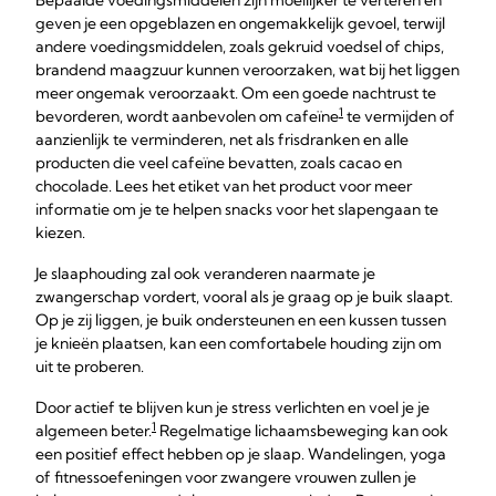
Bepaalde voedingsmiddelen zijn moeilijker te verteren en
geven je een opgeblazen en ongemakkelijk gevoel, terwijl
andere voedingsmiddelen, zoals gekruid voedsel of chips,
brandend maagzuur kunnen veroorzaken, wat bij het liggen
meer ongemak veroorzaakt. Om een goede nachtrust te
1
bevorderen, wordt aanbevolen om cafeïne
te vermijden of
aanzienlijk te verminderen, net als frisdranken en alle
producten die veel cafeïne bevatten, zoals cacao en
chocolade. Lees het etiket van het product voor meer
informatie om je te helpen snacks voor het slapengaan te
kiezen.
Je slaaphouding zal ook veranderen naarmate je
zwangerschap vordert, vooral als je graag op je buik slaapt.
Op je zij liggen, je buik ondersteunen en een kussen tussen
je knieën plaatsen, kan een comfortabele houding zijn om
uit te proberen.
Door actief te blijven kun je stress verlichten en voel je je
1
algemeen beter.
Regelmatige lichaamsbeweging kan ook
een positief effect hebben op je slaap. Wandelingen, yoga
of fitnessoefeningen voor zwangere vrouwen zullen je