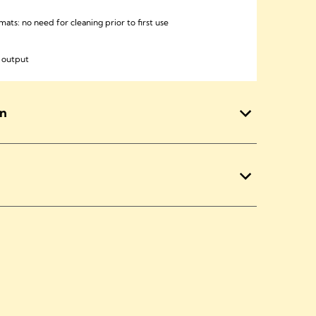
ats: no need for cleaning prior to first use
k output
en