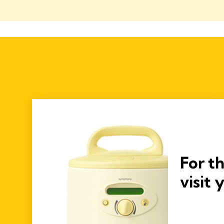
For t
visit 