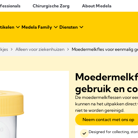
essionals​
Chirurgische Zorg
About Medela
tikelen
Medela Family
Diensten
kjes
Alleen voor ziekenhuizen
Moedermelkfles voor eenmalig ge
Moedermelkfl
gebruik en c
De moedermelkflessen voor een
kunnen na het uitpakken direct
niet te worden gereinigd.
Neem contact met ons op
Designed for collecting, stor