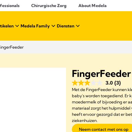
essionals​
Chirurgische Zorg
About Medela
tikelen
Medela Family
Diensten
FingerFeeder
FingerFeeder
3.0
(3)
Met de FingerFeeder kunnen kle
baby's worden toegediend. Er 
moedermelk of bijvoeding er aa
materiaal zorgt het hulpmidde
heeft ervoor gezorgd dat er be
ziekenhuizen.
Neem contact met ons op