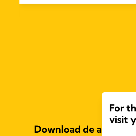
For t
visit 
Download de app!