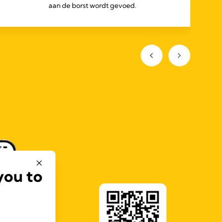
aan de borst wordt gevoed.
you to