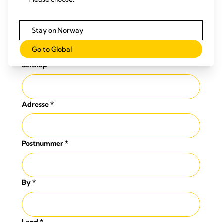
Vennligst velg
E-postadresse
*
Stay on Norway
Go to Global
Selskap
*
Adresse
*
Postnummer
*
By
*
Land
*