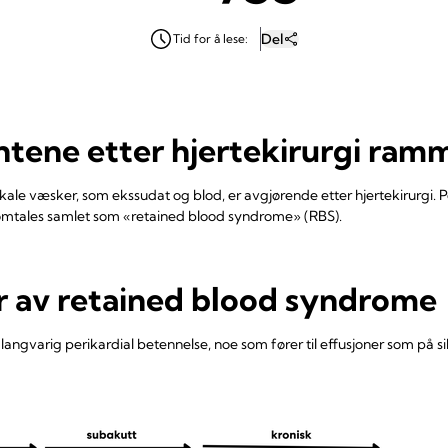
Del
Tid for å lese:
ntene etter hjertekirurgi ram
akale væsker, som ekssudat og blod, er avgjørende etter hjertekirurgi.
 omtales samlet som «retained blood syndrome» (RBS).
 av retained blood syndrome
langvarig perikardial betennelse, noe som fører til effusjoner som på s