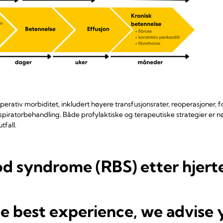
erativ morbiditet, inkludert høyere transfusjonsrater, reoperasjoner, 
spiratorbehandling. Både profylaktiske og terapeutiske strategier er 
tfall.
d syndrome (RBS) etter hjerte
he best experience, we advise 
tter kirurgi er avgjørende for bedre behandlingsresultater. En nyere re
jemetoder på retained blood syndrome (RBS) og tilhørende komplikasjo