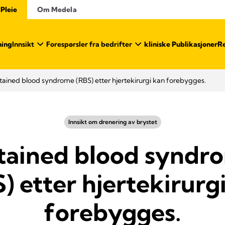
 Pleie
Om Medela
ning
Innsikt
Forespørsler fra bedrifter
kliniske Publikasjoner
Re
tained blood syndrome (RBS) etter hjertekirurgi kan forebygges.
Innsikt om drenering av brystet
tained blood syndr
) etter hjertekirurg
forebygges.