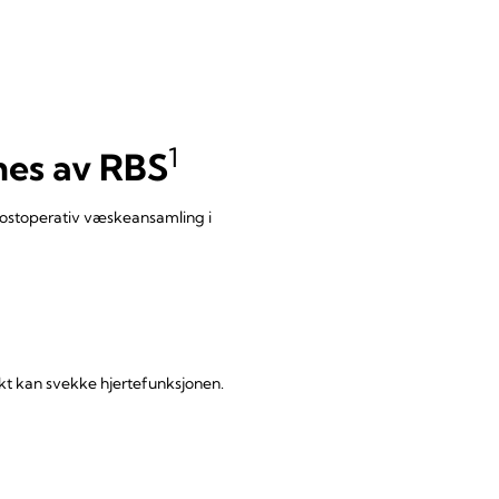
1
mes av RBS
 Postoperativ væskeansamling i
ikt kan svekke hjertefunksjonen.