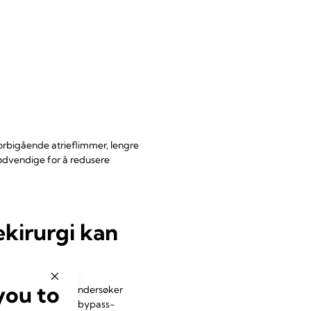
forbigående atrieflimmer, lengre
nødvendige for å redusere
kirurgi kan
you to
trospektiv studie undersøker
ner etter koronar bypass-