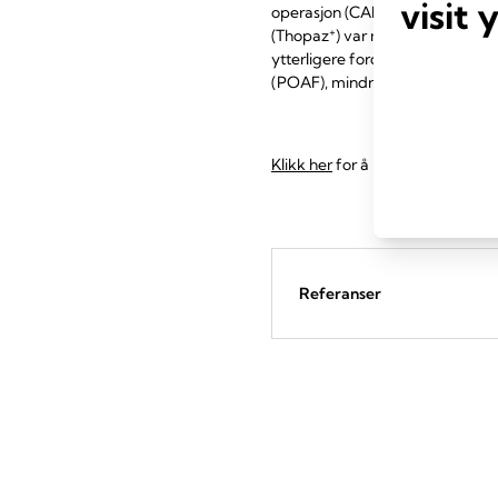
visit 
operasjon (CABG). Både metoder
+
(Thopaz
) var mer effektive en
ytterligere fordeler, inkludert 
(POAF), mindre behov for transf
Klikk her
for å lese et sammendr
Referanser