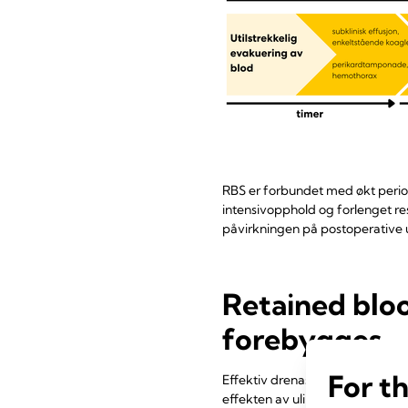
RBS er forbundet med økt periop
intensivopphold og forlenget re
påvirkningen på postoperative u
Retained bloo
forebygges
For t
Effektiv drenasje umiddelbart e
effekten av ulike thoraxdrenas