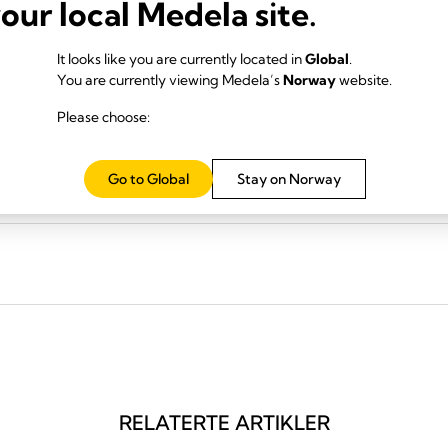
your local Medela site.
 for aktiv rensing av drenasjeslanger (ATC-teknologi) og bærbare dig
n konvensjonell drenasje når det gjelder å redusere behovet for RBS-re
lavere forekomst av tidlig reoperasjon for blødning, redusert forekomst
It looks like you are currently located in
Global
.
usjon av erytrocyttkonsentrat (RBC), samt lavere ressursbruk.
You are currently viewing Medela’s
Norway
website.
Please choose:
ag av denne studien, eller
her
for hele publikasjonen.
Go to Global
Stay on Norway
RELATERTE ARTIKLER